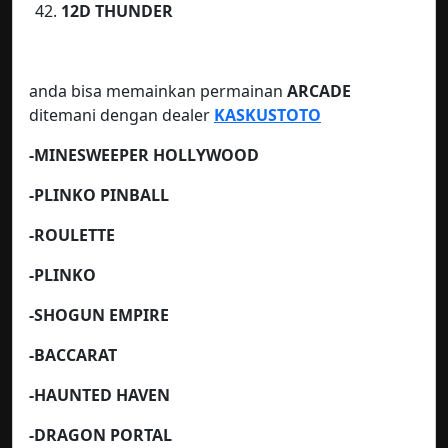
12D THUNDER
anda bisa memainkan permainan
ARCADE
ditemani dengan dealer
KASKUSTOTO
-MINESWEEPER HOLLYWOOD
-PLINKO PINBALL
-ROULETTE
-PLINKO
-SHOGUN EMPIRE
-BACCARAT
-HAUNTED HAVEN
-DRAGON PORTAL