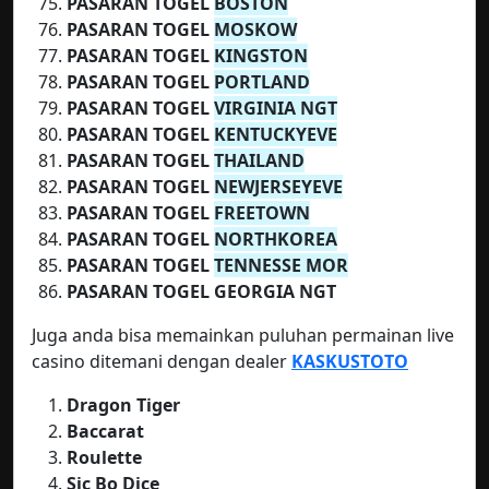
PASARAN TOGEL
BOSTON
PASARAN TOGEL
MOSKOW
PASARAN TOGEL
KINGSTON
PASARAN TOGEL
PORTLAND
PASARAN TOGEL
VIRGINIA NGT
PASARAN TOGEL
KENTUCKYEVE
PASARAN TOGEL
THAILAND
PASARAN TOGEL
NEWJERSEYEVE
PASARAN TOGEL
FREETOWN
PASARAN TOGEL
NORTHKOREA
PASARAN TOGEL
TENNESSE MOR
PASARAN TOGEL GEORGIA NGT
Juga anda bisa memainkan puluhan permainan live
casino ditemani dengan dealer
KASKUSTOTO
Dragon Tiger
Baccarat
Roulette
Sic Bo Dice