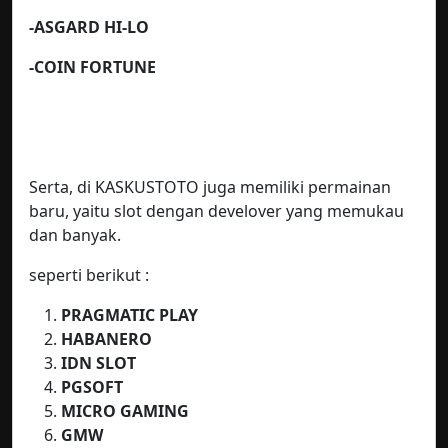
-ASGARD HI-LO
-COIN FORTUNE
Serta, di KASKUSTOTO juga memiliki permainan
baru, yaitu slot dengan develover yang memukau
dan banyak.
seperti berikut :
PRAGMATIC PLAY
HABANERO
IDN SLOT
PGSOFT
MICRO GAMING
GMW