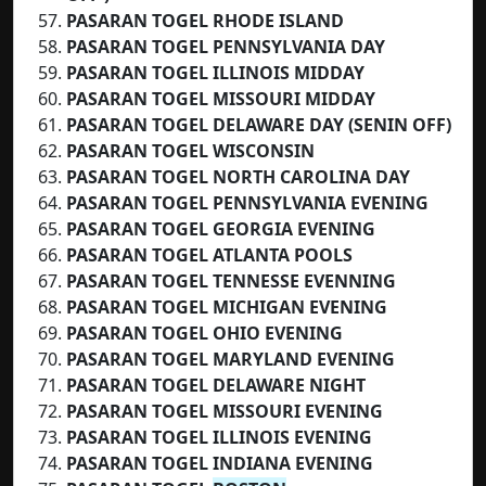
PASARAN TOGEL RHODE ISLAND
PASARAN TOGEL PENNSYLVANIA DAY
PASARAN TOGEL ILLINOIS MIDDAY
PASARAN TOGEL MISSOURI MIDDAY
PASARAN TOGEL DELAWARE DAY (SENIN OFF)
PASARAN TOGEL WISCONSIN
PASARAN TOGEL NORTH CAROLINA DAY
PASARAN TOGEL PENNSYLVANIA EVENING
PASARAN TOGEL GEORGIA EVENING
PASARAN TOGEL ATLANTA POOLS
PASARAN TOGEL TENNESSE EVENNING
PASARAN TOGEL MICHIGAN EVENING
PASARAN TOGEL OHIO EVENING
PASARAN TOGEL MARYLAND EVENING
PASARAN TOGEL DELAWARE NIGHT
PASARAN TOGEL MISSOURI EVENING
PASARAN TOGEL ILLINOIS EVENING
PASARAN TOGEL INDIANA EVENING