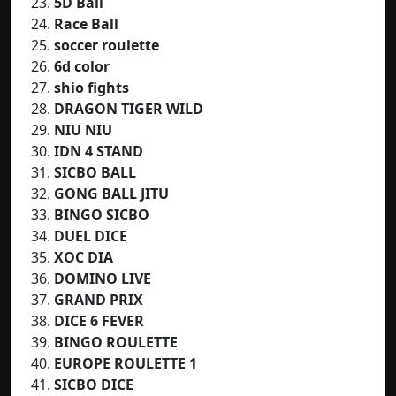
5D Ball
Race Ball
soccer roulette
6d color
shio fights
DRAGON TIGER WILD
NIU NIU
IDN 4 STAND
SICBO BALL
GONG BALL JITU
BINGO SICBO
DUEL DICE
XOC DIA
DOMINO LIVE
GRAND PRIX
DICE 6 FEVER
BINGO ROULETTE
EUROPE ROULETTE 1
SICBO DICE