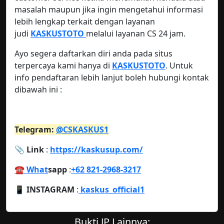
masalah maupun jika ingin mengetahui informasi
lebih lengkap terkait dengan layanan
judi
KASKUSTOTO
melalui layanan CS 24 jam.
Ayo segera daftarkan diri anda pada situs
terpercaya kami hanya di
KASKUSTOTO
. Untuk
info pendaftaran lebih lanjut boleh hubungi kontak
dibawah ini :
Telegram:
@CSKASKUS1
📎 Link
:
https://kaskusup.com/
☎️ What
sapp
:
+62 821-2968-3217
📱 INSTAGRAM
:
kaskus_official1
Bukti JP Lainnya: