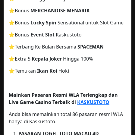
⭐️
Bonus
MERCHANDISE MENARIK
⭐️Bonus
Lucky Spin
Sensational untuk Slot Game
⭐️Bonus
Event Slot
Kaskustoto
⭐️Terbang Ke Bulan Bersama
SPACEMAN
⭐️Extra 5
Kepala Joker
Hingga 100%
⭐️Temukan
Ikan Koi
Hoki
Mainkan Pasaran Resmi WLA Terlengkap dan
Live Game Casino Terbaik di
KASKUSTOTO
Anda bisa memainkan total 86 pasaran resmi WLA
hanya di Kaskustoto.
PASARAN TOGEL TOTO MACAU
4D