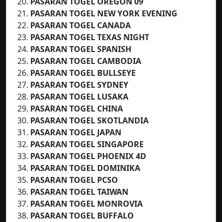
PASARAN TOGEL OREGON 09
PASARAN TOGEL NEW YORK EVENING
PASARAN TOGEL CANADA
PASARAN TOGEL
TEXAS NIGHT
PASARAN TOGEL
SPANISH
PASARAN TOGEL CAMBODIA
PASARAN TOGEL BULLSEYE
PASARAN TOGEL SYDNEY
PASARAN TOGEL LUSAKA
PASARAN TOGEL CHINA
PASARAN TOGEL SKOTLANDIA
PASARAN TOGEL JAPAN
PASARAN TOGEL SINGAPORE
PASARAN TOGEL PHOENIX 4D
PASARAN TOGEL DOMINIKA
PASARAN TOGEL PCSO
PASARAN TOGEL TAIWAN
PASARAN TOGEL MONROVIA
PASARAN TOGEL BUFFALO