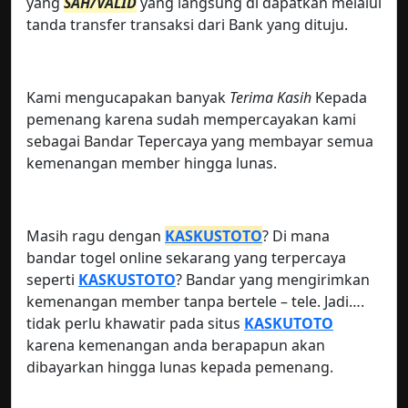
yang
SAH/VALID
yang langsung di dapatkan melalui
tanda transfer transaksi dari Bank yang dituju.
Kami mengucapakan banyak
Terima Kasih
Kepada
pemenang karena sudah mempercayakan kami
sebagai Bandar Tepercaya yang membayar semua
kemenangan member hingga lunas.
Masih ragu dengan
KASKUSTOTO
? Di mana
bandar togel online sekarang yang terpercaya
seperti
KASKUSTOTO
? Bandar yang mengirimkan
kemenangan member tanpa bertele – tele. Jadi….
tidak perlu khawatir pada situs
KASKUTOTO
karena kemenangan anda berapapun akan
dibayarkan hingga lunas kepada pemenang.