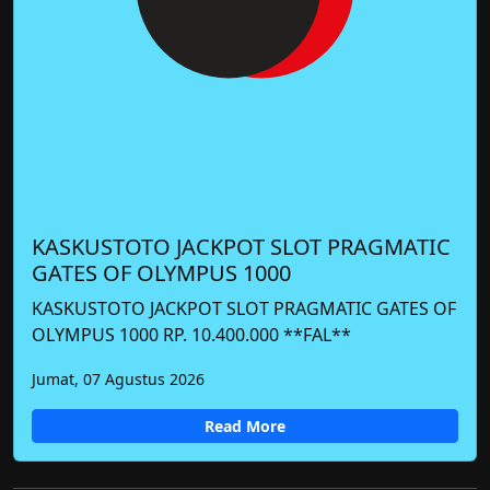
KASKUSTOTO JACKPOT SLOT PRAGMATIC
GATES OF OLYMPUS 1000
KASKUSTOTO JACKPOT SLOT PRAGMATIC GATES OF
OLYMPUS 1000 RP. 10.400.000 **FAL**
Jumat, 07 Agustus 2026
Read More