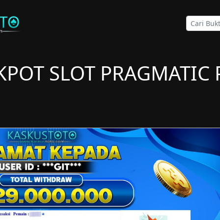
KPOT SLOT PRAGMATIC 