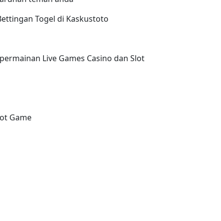
ttingan Togel di Kaskustoto
permainan Live Games Casino dan Slot
lot Game