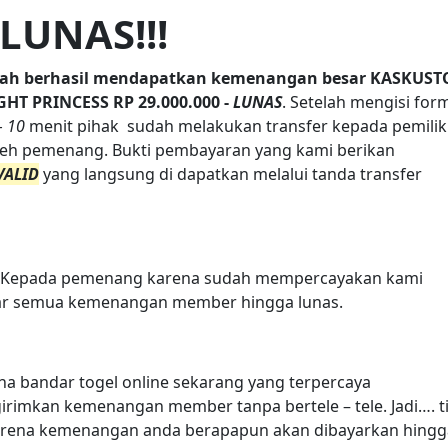
LUNAS!!!
Telah berhasil mendapatkan kemenangan besar KASKUS
HT PRINCESS RP 29.000.000 -
LUNAS
. Setelah mengisi form
– 10
menit pihak
sudah melakukan transfer kepada pemilik
oleh pemenang. Bukti pembayaran yang kami berikan
VALID
yang langsung di dapatkan melalui tanda transfer
Kepada pemenang karena sudah mempercayakan kami
ar semua kemenangan member hingga lunas.
na bandar togel online sekarang yang terpercaya
irimkan kemenangan member tanpa bertele – tele. Jadi…. t
rena kemenangan anda berapapun akan dibayarkan hingg