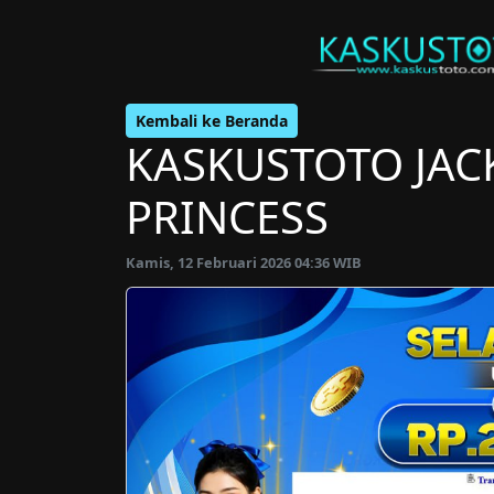
Kembali ke Beranda
KASKUSTOTO JAC
PRINCESS
Kamis, 12 Februari 2026 04:36 WIB