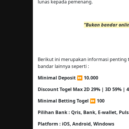
lunas kepada pemenang.
“Bukan bandar onlin
Berikut ini merupakan informasi penting 
bandar lainnya seperti :
Minimal Deposit ⏩ 10.000
Discount Togel Max 2D 29% | 3D 59% |
Minimal Betting Togel
⏩ 100
Pilihan Bank : Qris,
Bank, E-wallet, Pul
Platform :
iOS, Android, Windows