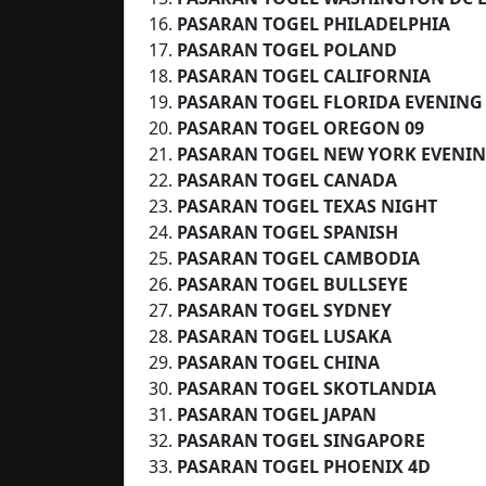
PASARAN TOGEL PHILADELPHIA
PASARAN TOGEL POLAND
PASARAN TOGEL CALIFORNIA
PASARAN TOGEL FLORIDA EVENING
PASARAN TOGEL OREGON 09
PASARAN TOGEL NEW YORK EVENI
PASARAN TOGEL CANADA
PASARAN TOGEL
TEXAS NIGHT
PASARAN TOGEL
SPANISH
PASARAN TOGEL CAMBODIA
PASARAN TOGEL BULLSEYE
PASARAN TOGEL SYDNEY
PASARAN TOGEL LUSAKA
PASARAN TOGEL CHINA
PASARAN TOGEL SKOTLANDIA
PASARAN TOGEL JAPAN
PASARAN TOGEL SINGAPORE
PASARAN TOGEL PHOENIX 4D