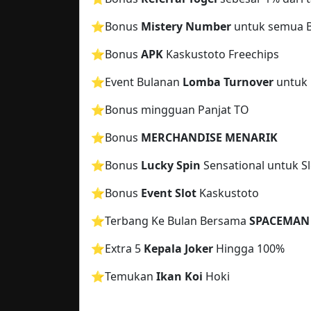
⭐️Bonus
Mistery Number
untuk semua Be
⭐️Bonus
APK
Kaskustoto Freechips
⭐️Event Bulanan
Lomba Turnover
untuk 
⭐️Bonus mingguan Panjat TO
⭐️
Bonus
MERCHANDISE MENARIK
⭐️Bonus
Lucky Spin
Sensational untuk S
⭐️Bonus
Event Slot
Kaskustoto
⭐️Terbang Ke Bulan Bersama
SPACEMAN
⭐️Extra 5
Kepala Joker
Hingga 100%
⭐️Temukan
Ikan Koi
Hoki