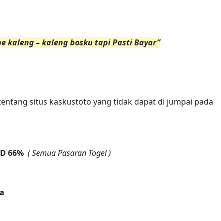
e kaleng – kaleng bosku tapi Pasti Bayar”
tentang situs kaskustoto yang tidak dapat di jumpai pada
 4D 66%
( Semua Pasaran Togel )
sa