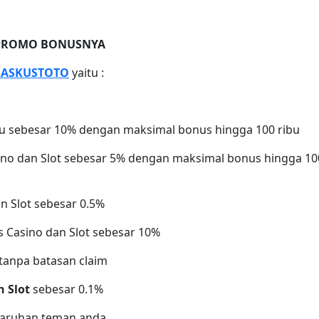
 PROMO BONUSNYA
KASKUSTOTO
yaitu :
 sebesar 10% dengan maksimal bonus hingga 100 ribu
no dan Slot sebesar 5% dengan maksimal bonus hingga 10
n Slot sebesar 0.5%
 Casino dan Slot sebesar 10%
tanpa batasan claim
n Slot
sebesar 0.1%
taruhan teman anda