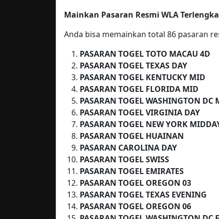
Mainkan Pasaran Resmi WLA Terlengkap
Anda bisa memainkan total 86 pasaran re
PASARAN TOGEL TOTO MACAU
4D
PASARAN TOGEL TEXAS DAY
PASARAN TOGEL KENTUCKY MID
PASARAN TOGEL
FLORIDA MID
PASARAN TOGEL WASHINGTON DC 
PASARAN TOGEL VIRGINIA DAY
PASARAN TOGEL NEW YORK MIDDA
PASARAN TOGEL HUAINAN
PASARAN CAROLINA DAY
PASARAN TOGEL SWISS
PASARAN TOGEL EMIRATES
PASARAN TOGEL OREGON 03
PASARAN TOGEL TEXAS EVENING
PASARAN TOGEL OREGON 06
PASARAN TOGEL WASHINGTON DC 