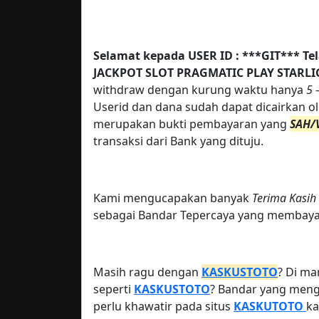
Selamat kepada USER ID : ***GIT*** 
JACKPOT SLOT PRAGMATIC PLAY STARLIG
withdraw dengan kurung waktu hanya
5 
Userid dan dana sudah dapat dicairkan 
merupakan bukti pembayaran yang
SAH/
transaksi dari Bank yang dituju.
Kami mengucapakan banyak
Terima Kasih
sebagai Bandar Tepercaya yang membay
Masih ragu dengan
KASKUSTOTO
? Di ma
seperti
KASKUSTOTO
? Bandar yang meng
perlu khawatir pada situs
KASKUTOTO
ka