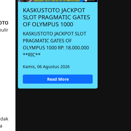
KASKUSTOTO JACKPOT
SLOT PRAGMATIC GATES
TOTO
OF OLYMPUS 1000
ulir
KASKUSTOTO JACKPOT SLOT
PRAGMATIC GATES OF
OLYMPUS 1000 RP. 18.000.000
**RIC**
Kamis, 06 Agustus 2026
Read More
idak
a