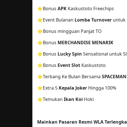
⭐️Bonus
APK
Kaskustoto Freechips
⭐️Event Bulanan
Lomba Turnover
untuk 
⭐️Bonus mingguan Panjat TO
⭐️
Bonus
MERCHANDISE MENARIK
⭐️Bonus
Lucky Spin
Sensational untuk S
⭐️Bonus
Event Slot
Kaskustoto
⭐️Terbang Ke Bulan Bersama
SPACEMAN
⭐️Extra 5
Kepala Joker
Hingga 100%
⭐️Temukan
Ikan Koi
Hoki
Mainkan Pasaran Resmi WLA Terlengkap