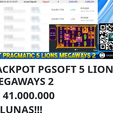
ACKPOT PGSOFT 5 LION
EGAWAYS 2
 41.000.000
LUNAS!!!