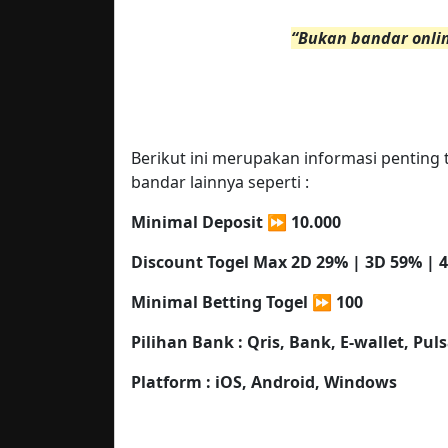
“Bukan bandar onlin
Berikut ini merupakan informasi penting 
bandar lainnya seperti :
Minimal Deposit ⏩ 10.000
Discount Togel Max 2D 29% | 3D 59% |
Minimal Betting Togel
⏩ 100
Pilihan Bank : Qris,
Bank, E-wallet, Pul
Platform :
iOS, Android, Windows