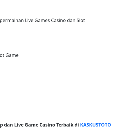
permainan Live Games Casino dan Slot
lot Game
 dan Live Game Casino Terbaik di
KASKUSTOTO