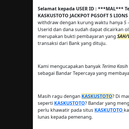
Selamat kepada USER ID : ***MAL*** 
KASKUSTOTO JACKPOT PGSOFT 5 LIONS M
withdraw dengan kurung waktu hanya
5 
Userid dan dana sudah dapat dicairkan 
merupakan bukti pembayaran yang
SAH/
transaksi dari Bank yang dituju.
Kami mengucapakan banyak
Terima Kasih
sebagai Bandar Tepercaya yang membay
Masih ragu dengan
KASKUSTOTO
? Di ma
seperti
KASKUSTOTO
? Bandar yang meng
perlu khawatir pada situs
KASKUTOTO
ka
lunas kepada pemenang.