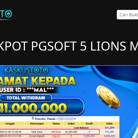
KPOT PGSOFT 5 LIONS 