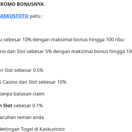
 PROMO BONUSNYA
KASKUSTOTO
yaitu :
 sebesar 10% dengan maksimal bonus hingga 100 ribu
no dan Slot sebesar 5% dengan maksimal bonus hingga 10
n Slot sebesar 0.5%
 Casino dan Slot sebesar 10%
tanpa batasan claim
n Slot
sebesar 0.1%
taruhan teman anda
ttingan Togel di Kaskustoto