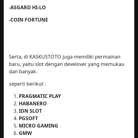
-ASGARD HI-LO
-COIN FORTUNE
Serta, di KASKUSTOTO juga memiliki permainan
baru, yaitu slot dengan develover yang memukau
dan banyak.
seperti berikut :
PRAGMATIC PLAY
HABANERO
IDN SLOT
PGSOFT
MICRO GAMING
GMW