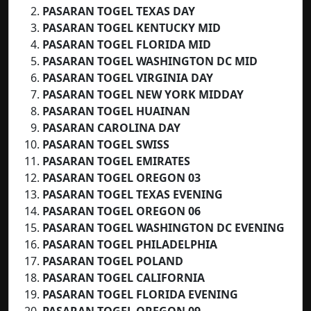
PASARAN TOGEL TEXAS DAY
PASARAN TOGEL KENTUCKY MID
PASARAN TOGEL
FLORIDA MID
PASARAN TOGEL WASHINGTON DC MID
PASARAN TOGEL VIRGINIA DAY
PASARAN TOGEL NEW YORK MIDDAY
PASARAN TOGEL HUAINAN
PASARAN CAROLINA DAY
PASARAN TOGEL SWISS
PASARAN TOGEL EMIRATES
PASARAN TOGEL OREGON 03
PASARAN TOGEL TEXAS EVENING
PASARAN TOGEL OREGON 06
PASARAN TOGEL WASHINGTON DC EVENING
PASARAN TOGEL PHILADELPHIA
PASARAN TOGEL POLAND
PASARAN TOGEL CALIFORNIA
PASARAN TOGEL FLORIDA EVENING
PASARAN TOGEL OREGON 09