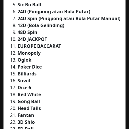
Sic Bo Ball
24D (Pingpong atau Bola Putar)
24D Spin (Pingpong atau Bola Putar Manual)
12D (Bola Gelinding)
48D Spin
24D JACKPOT
EUROPE BACCARAT
Monopoly
Oglok
Poker Dice
Billiards
Suwit
Dice 6
Red White
Gong Ball
Head Tails
Fantan
3D Shio
5D Ball