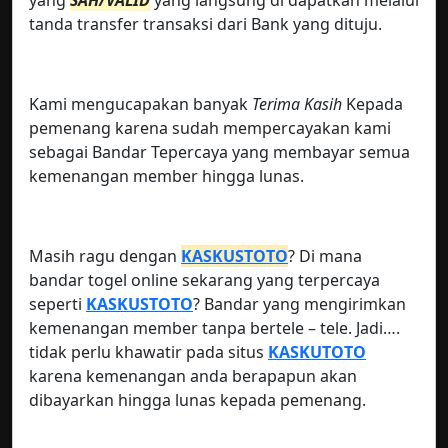
tanda transfer transaksi dari Bank yang dituju.
Kami mengucapakan banyak
Terima Kasih
Kepada
pemenang karena sudah mempercayakan kami
sebagai Bandar Tepercaya yang membayar semua
kemenangan member hingga lunas.
Masih ragu dengan
KASKUSTOTO
? Di mana
bandar togel online sekarang yang terpercaya
seperti
KASKUSTOTO
? Bandar yang mengirimkan
kemenangan member tanpa bertele – tele. Jadi….
tidak perlu khawatir pada situs
KASKUTOTO
karena kemenangan anda berapapun akan
dibayarkan hingga lunas kepada pemenang.