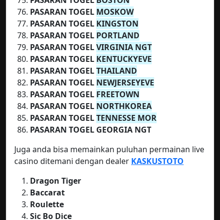
PASARAN TOGEL
MOSKOW
PASARAN TOGEL
KINGSTON
PASARAN TOGEL
PORTLAND
PASARAN TOGEL
VIRGINIA NGT
PASARAN TOGEL
KENTUCKYEVE
PASARAN TOGEL
THAILAND
PASARAN TOGEL
NEWJERSEYEVE
PASARAN TOGEL
FREETOWN
PASARAN TOGEL
NORTHKOREA
PASARAN TOGEL
TENNESSE MOR
PASARAN TOGEL GEORGIA NGT
Juga anda bisa memainkan puluhan permainan live
casino ditemani dengan dealer
KASKUSTOTO
Dragon Tiger
Baccarat
Roulette
Sic Bo Dice