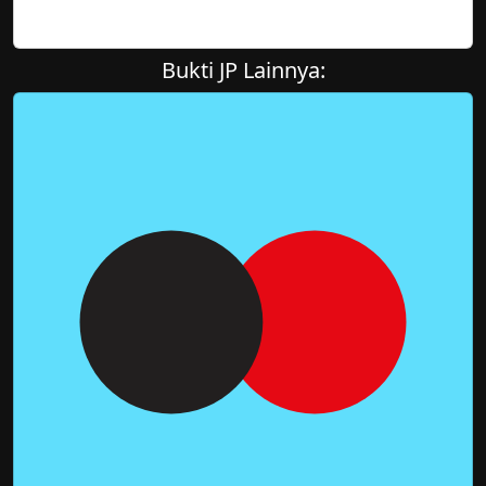
Bukti JP Lainnya: