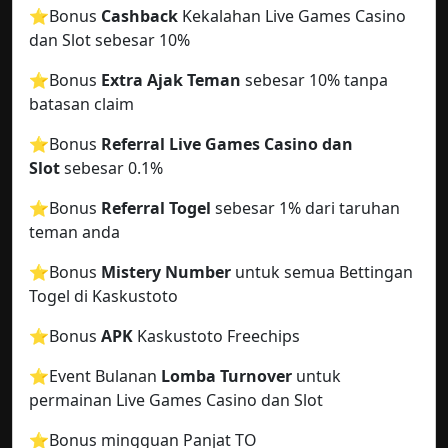
⭐️Bonus
Cashback
Kekalahan Live Games Casino
dan Slot sebesar 10%
⭐️Bonus
Extra Ajak Teman
sebesar 10% tanpa
batasan claim
⭐️Bonus
Referral Live Games Casino dan
Slot
sebesar 0.1%
⭐️Bonus
Referral Togel
sebesar 1% dari taruhan
teman anda
⭐️Bonus
Mistery Number
untuk semua Bettingan
Togel di Kaskustoto
⭐️Bonus
APK
Kaskustoto Freechips
⭐️Event Bulanan
Lomba Turnover
untuk
permainan Live Games Casino dan Slot
⭐️Bonus mingguan Panjat TO