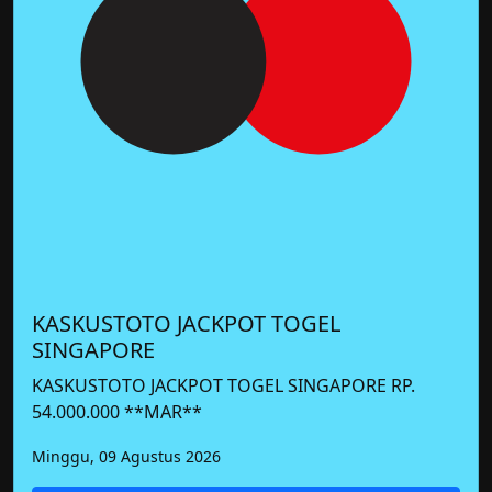
KASKUSTOTO JACKPOT TOGEL
SINGAPORE
KASKUSTOTO JACKPOT TOGEL SINGAPORE RP.
54.000.000 **MAR**
Minggu, 09 Agustus 2026