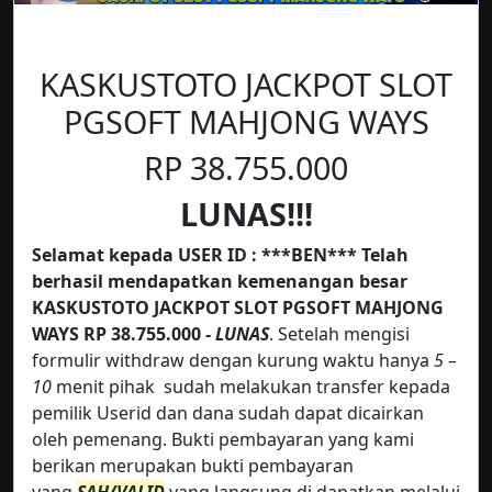
KASKUSTOTO JACKPOT SLOT
PGSOFT MAHJONG WAYS
RP 38.755.000
LUNAS!!!
Selamat kepada USER ID : ***BEN*** Telah
berhasil mendapatkan kemenangan besar
KASKUSTOTO JACKPOT SLOT PGSOFT MAHJONG
WAYS RP 38.755.000 -
LUNAS
. Setelah mengisi
formulir withdraw dengan kurung waktu hanya
5 –
10
menit pihak
sudah melakukan transfer kepada
pemilik Userid dan dana sudah dapat dicairkan
oleh pemenang. Bukti pembayaran yang kami
berikan merupakan bukti pembayaran
yang
SAH/VALID
yang langsung di dapatkan melalui