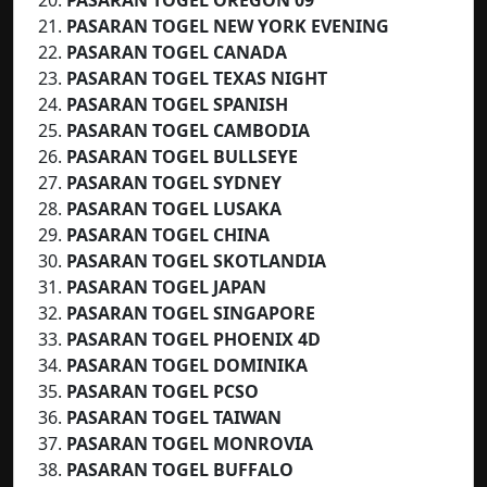
PASARAN TOGEL NEW YORK EVENING
PASARAN TOGEL CANADA
PASARAN TOGEL
TEXAS NIGHT
PASARAN TOGEL
SPANISH
PASARAN TOGEL CAMBODIA
PASARAN TOGEL BULLSEYE
PASARAN TOGEL SYDNEY
PASARAN TOGEL LUSAKA
PASARAN TOGEL CHINA
PASARAN TOGEL SKOTLANDIA
PASARAN TOGEL JAPAN
PASARAN TOGEL SINGAPORE
PASARAN TOGEL PHOENIX 4D
PASARAN TOGEL DOMINIKA
PASARAN TOGEL PCSO
PASARAN TOGEL TAIWAN
PASARAN TOGEL MONROVIA
PASARAN TOGEL BUFFALO