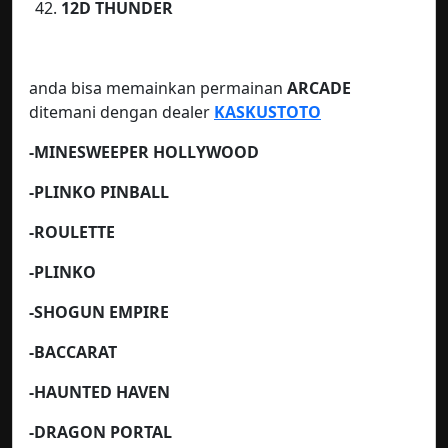
12D THUNDER
anda bisa memainkan permainan
ARCADE
ditemani dengan dealer
KASKUSTOTO
-MINESWEEPER HOLLYWOOD
-PLINKO PINBALL
-ROULETTE
-PLINKO
-SHOGUN EMPIRE
-BACCARAT
-HAUNTED HAVEN
-DRAGON PORTAL