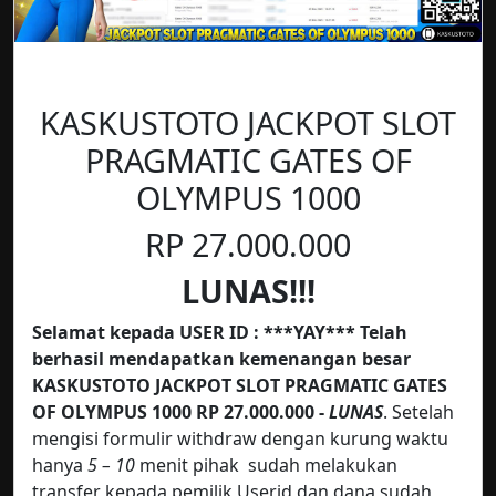
KASKUSTOTO JACKPOT SLOT
PRAGMATIC GATES OF
OLYMPUS 1000
RP 27.000.000
LUNAS!!!
Selamat kepada USER ID : ***YAY*** Telah
berhasil mendapatkan kemenangan besar
KASKUSTOTO JACKPOT SLOT PRAGMATIC GATES
OF OLYMPUS 1000 RP 27.000.000 -
LUNAS
. Setelah
mengisi formulir withdraw dengan kurung waktu
hanya
5 – 10
menit pihak
sudah melakukan
transfer kepada pemilik Userid dan dana sudah