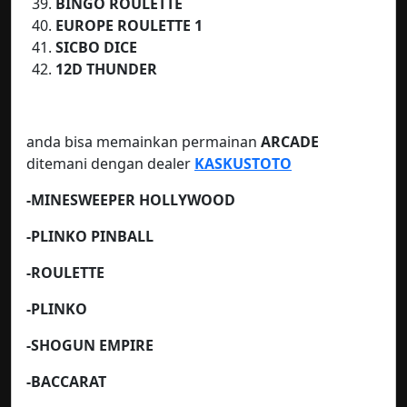
BINGO ROULETTE
EUROPE ROULETTE 1
SICBO DICE
12D THUNDER
anda bisa memainkan permainan
ARCADE
ditemani dengan dealer
KASKUSTOTO
-MINESWEEPER HOLLYWOOD
-PLINKO PINBALL
-ROULETTE
-PLINKO
-SHOGUN EMPIRE
-BACCARAT