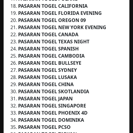
PASARAN TOGEL CALIFORNIA
PASARAN TOGEL FLORIDA EVENING
PASARAN TOGEL OREGON 09
PASARAN TOGEL NEW YORK EVENING
PASARAN TOGEL CANADA
PASARAN TOGEL
TEXAS NIGHT
PASARAN TOGEL
SPANISH
PASARAN TOGEL CAMBODIA
PASARAN TOGEL BULLSEYE
PASARAN TOGEL SYDNEY
PASARAN TOGEL LUSAKA
PASARAN TOGEL CHINA
PASARAN TOGEL SKOTLANDIA
PASARAN TOGEL JAPAN
PASARAN TOGEL SINGAPORE
PASARAN TOGEL PHOENIX 4D
PASARAN TOGEL DOMINIKA
PASARAN TOGEL PCSO