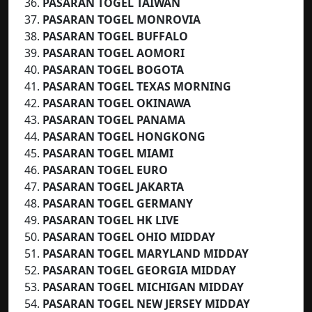
PASARAN TOGEL TAIWAN
PASARAN TOGEL MONROVIA
PASARAN TOGEL BUFFALO
PASARAN TOGEL AOMORI
PASARAN TOGEL BOGOTA
PASARAN TOGEL TEXAS MORNING
PASARAN TOGEL OKINAWA
PASARAN TOGEL PANAMA
PASARAN TOGEL HONGKONG
PASARAN TOGEL MIAMI
PASARAN TOGEL EURO
PASARAN TOGEL
JAKARTA
PASARAN TOGEL GERMANY
PASARAN TOGEL HK LIVE
PASARAN TOGEL OHIO MIDDAY
PASARAN TOGEL MARYLAND MIDDAY
PASARAN TOGEL GEORGIA MIDDAY
PASARAN TOGEL MICHIGAN MIDDAY
PASARAN TOGEL NEW JERSEY MIDDAY