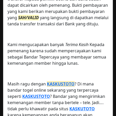
dapat dicairkan oleh pemenang. Bukti pembayaran
yang kami berikan merupakan bukti pembayaran
yang
SAH/VALID
yang langsung di dapatkan melalui
tanda transfer transaksi dari Bank yang dituju.
Kami mengucapakan banyak
Terima Kasih
Kepada
pemenang karena sudah mempercayakan kami
sebagai Bandar Tepercaya yang membayar semua
kemenangan member hingga lunas.
Masih ragu dengan
KASKUSTOTO
? Di mana
bandar togel online sekarang yang terpercaya
seperti
KASKUSTOTO
? Bandar yang mengirimkan
kemenangan member tanpa bertele – tele. Jadi….
tidak perlu khawatir pada situs
KASKUTOTO
karena kemenangan anda berapapun akan