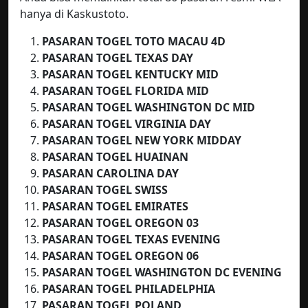
hanya di Kaskustoto.
PASARAN TOGEL TOTO MACAU
4D
PASARAN TOGEL TEXAS DAY
PASARAN TOGEL KENTUCKY MID
PASARAN TOGEL
FLORIDA MID
PASARAN TOGEL WASHINGTON DC MID
PASARAN TOGEL VIRGINIA DAY
PASARAN TOGEL NEW YORK MIDDAY
PASARAN TOGEL HUAINAN
PASARAN CAROLINA DAY
PASARAN TOGEL SWISS
PASARAN TOGEL EMIRATES
PASARAN TOGEL OREGON 03
PASARAN TOGEL TEXAS EVENING
PASARAN TOGEL OREGON 06
PASARAN TOGEL WASHINGTON DC EVENING
PASARAN TOGEL PHILADELPHIA
PASARAN TOGEL POLAND