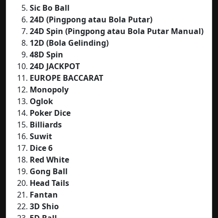
Sic Bo Ball
24D (Pingpong atau Bola Putar)
24D Spin (Pingpong atau Bola Putar Manual)
12D (Bola Gelinding)
48D Spin
24D JACKPOT
EUROPE BACCARAT
Monopoly
Oglok
Poker Dice
Billiards
Suwit
Dice 6
Red White
Gong Ball
Head Tails
Fantan
3D Shio
5D Ball