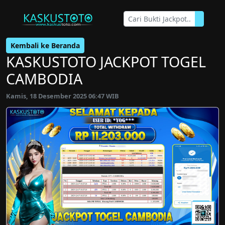
Kembali ke Beranda
KASKUSTOTO JACKPOT TOGEL
CAMBODIA
Kamis, 18 Desember 2025 06:47 WIB