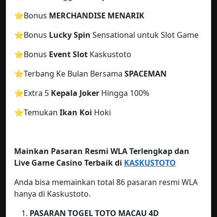
⭐️
Bonus
MERCHANDISE MENARIK
⭐️Bonus
Lucky Spin
Sensational untuk Slot Game
⭐️Bonus
Event Slot
Kaskustoto
⭐️Terbang Ke Bulan Bersama
SPACEMAN
⭐️Extra 5
Kepala Joker
Hingga 100%
⭐️Temukan
Ikan Koi
Hoki
Mainkan Pasaran Resmi WLA Terlengkap dan
Live Game Casino Terbaik di
KASKUSTOTO
Anda bisa memainkan total 86 pasaran resmi WLA
hanya di Kaskustoto.
PASARAN TOGEL TOTO MACAU
4D