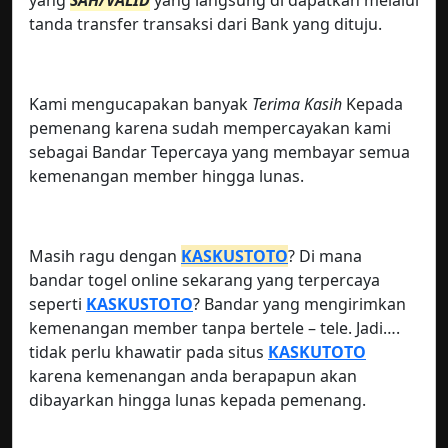
tanda transfer transaksi dari Bank yang dituju.
Kami mengucapakan banyak
Terima Kasih
Kepada
pemenang karena sudah mempercayakan kami
sebagai Bandar Tepercaya yang membayar semua
kemenangan member hingga lunas.
Masih ragu dengan
KASKUSTOTO
? Di mana
bandar togel online sekarang yang terpercaya
seperti
KASKUSTOTO
? Bandar yang mengirimkan
kemenangan member tanpa bertele – tele. Jadi….
tidak perlu khawatir pada situs
KASKUTOTO
karena kemenangan anda berapapun akan
dibayarkan hingga lunas kepada pemenang.