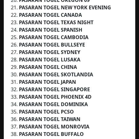
PASARAN TOGEL NEW YORK EVENING
PASARAN TOGEL CANADA
PASARAN TOGEL
TEXAS NIGHT
PASARAN TOGEL
SPANISH
PASARAN TOGEL CAMBODIA
PASARAN TOGEL BULLSEYE
PASARAN TOGEL SYDNEY
PASARAN TOGEL LUSAKA
PASARAN TOGEL CHINA
PASARAN TOGEL SKOTLANDIA
PASARAN TOGEL JAPAN
PASARAN TOGEL SINGAPORE
PASARAN TOGEL PHOENIX 4D
PASARAN TOGEL DOMINIKA
PASARAN TOGEL PCSO
PASARAN TOGEL TAIWAN
PASARAN TOGEL MONROVIA
PASARAN TOGEL BUFFALO