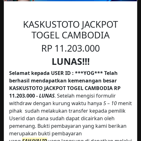
KASKUSTOTO JACKPOT
TOGEL CAMBODIA
RP 11.203.000
LUNAS!!!
Selamat kepada USER ID : ***YOG*** Telah
berhasil mendapatkan kemenangan besar
KASKUSTOTO JACKPOT TOGEL CAMBODIA RP
11.203.000 -
LUNAS
. Setelah mengisi formulir
withdraw dengan kurung waktu hanya
5 – 10
menit
pihak
sudah melakukan transfer kepada pemilik
Userid dan dana sudah dapat dicairkan oleh
pemenang. Bukti pembayaran yang kami berikan
merupakan bukti pembayaran
yang
SAH/VALID
yang langsung di dapatkan melalui