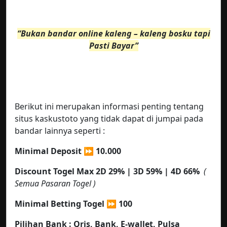
“Bukan bandar online kaleng – kaleng bosku tapi
Pasti Bayar”
Berikut ini merupakan informasi penting tentang
situs kaskustoto yang tidak dapat di jumpai pada
bandar lainnya seperti :
Minimal Deposit ⏩ 10.000
Discount Togel Max 2D 29% | 3D 59% | 4D 66%
(
Semua Pasaran Togel )
Minimal Betting Togel
⏩ 100
Pilihan Bank : Qris,
Bank, E-wallet, Pulsa