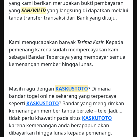
yang kami berikan merupakan bukti pembayaran
yang
SAH/VALID
yang langsung di dapatkan melalui
tanda transfer transaksi dari Bank yang dituju.
Kami mengucapakan banyak
Terima Kasih
Kepada
pemenang karena sudah mempercayakan kami
sebagai Bandar Tepercaya yang membayar semua
kemenangan member hingga lunas.
Masih ragu dengan
KASKUSTOTO
? Di mana
bandar togel online sekarang yang terpercaya
seperti
KASKUSTOTO
? Bandar yang mengirimkan
kemenangan member tanpa bertele – tele. Jadi….
tidak perlu khawatir pada situs
KASKUTOTO
karena kemenangan anda berapapun akan
dibayarkan hingga lunas kepada pemenang.