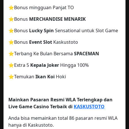
⭐️Bonus mingguan Panjat TO
⭐️
Bonus
MERCHANDISE MENARIK
⭐️Bonus
Lucky Spin
Sensational untuk Slot Game
⭐️Bonus
Event Slot
Kaskustoto
⭐️Terbang Ke Bulan Bersama
SPACEMAN
⭐️Extra 5
Kepala Joker
Hingga 100%
⭐️Temukan
Ikan Koi
Hoki
Mainkan Pasaran Resmi WLA Terlengkap dan
Live Game Casino Terbaik di
KASKUSTOTO
Anda bisa memainkan total 86 pasaran resmi WLA
hanya di Kaskustoto.