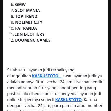
GMW
SLOT MANIA
TOP TREND
NOLIMIT CITY
FAT PANDA
IDN E-LOTTERY
BOOMING GAMES
Salah satu layanan judi terbaik yang
diunggulkan
KASKUSTOTO
lewat layanan judinya
adalah adanya fitur livechat 24 jam. Livechat sendiri
menjadi sebuah fitur yang sangat penting yang
pasti selalu disediakan situs penyedia layanan judi
online terpercaya seperti
KASKUSTOTO
. Karena
dengan livechat 24 jam, para pemain atau member