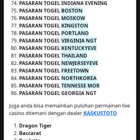
PASARAN TOGEL INDIANA EVENING
PASARAN TOGEL
BOSTON
PASARAN TOGEL
MOSKOW
PASARAN TOGEL
KINGSTON
PASARAN TOGEL
PORTLAND
PASARAN TOGEL
VIRGINIA NGT
PASARAN TOGEL
KENTUCKYEVE
PASARAN TOGEL
THAILAND
PASARAN TOGEL
NEWJERSEYEVE
PASARAN TOGEL
FREETOWN
PASARAN TOGEL
NORTHKOREA
PASARAN TOGEL
TENNESSE MOR
PASARAN TOGEL GEORGIA NGT
Juga anda bisa memainkan puluhan permainan live
casino ditemani dengan dealer
KASKUSTOTO
Dragon Tiger
Baccarat