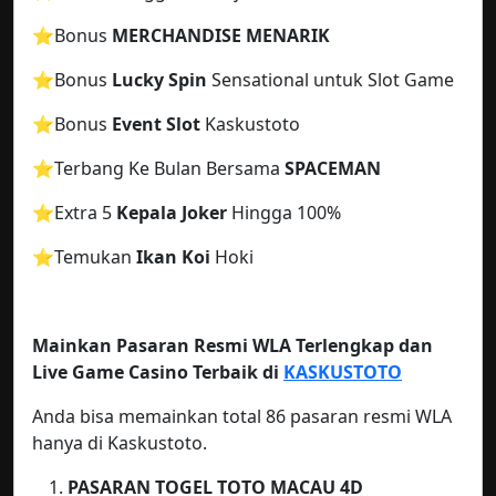
⭐️
Bonus
MERCHANDISE MENARIK
⭐️Bonus
Lucky Spin
Sensational untuk Slot Game
⭐️Bonus
Event Slot
Kaskustoto
⭐️Terbang Ke Bulan Bersama
SPACEMAN
⭐️Extra 5
Kepala Joker
Hingga 100%
⭐️Temukan
Ikan Koi
Hoki
Mainkan Pasaran Resmi WLA Terlengkap dan
Live Game Casino Terbaik di
KASKUSTOTO
Anda bisa memainkan total 86 pasaran resmi WLA
hanya di Kaskustoto.
PASARAN TOGEL TOTO MACAU
4D