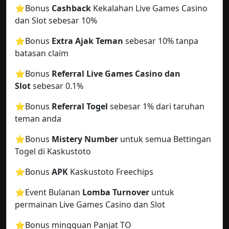
⭐️Bonus
Cashback
Kekalahan Live Games Casino
dan Slot sebesar 10%
⭐️Bonus
Extra Ajak Teman
sebesar 10% tanpa
batasan claim
⭐️Bonus
Referral Live Games Casino dan
Slot
sebesar 0.1%
⭐️Bonus
Referral Togel
sebesar 1% dari taruhan
teman anda
⭐️Bonus
Mistery Number
untuk semua Bettingan
Togel di Kaskustoto
⭐️Bonus
APK
Kaskustoto Freechips
⭐️Event Bulanan
Lomba Turnover
untuk
permainan Live Games Casino dan Slot
⭐️Bonus mingguan Panjat TO