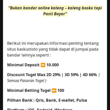
“Bukan bandar online kaleng – kaleng bosku tapi
Pasti Bayar”
Berikut ini merupakan informasi penting tentang
situs kaskustoto yang tidak dapat di jumpai pada
bandar lainnya seperti :
Minimal Deposit ⏩ 10.000
Discount Togel Max 2D 29% | 3D 59% | 4D 66%
(
Semua Pasaran Togel )
Minimal Betting Togel
⏩ 100
Pilihan Bank : Qris,
Bank, E-wallet, Pulsa
Platform :
iOS, Android, Windows