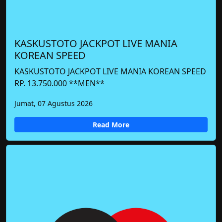
KASKUSTOTO JACKPOT LIVE MANIA
KOREAN SPEED
KASKUSTOTO JACKPOT LIVE MANIA KOREAN SPEED
RP. 13.750.000 **MEN**
Jumat, 07 Agustus 2026
Read More