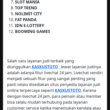
SLOT MANIA
TOP TREND
NOLIMIT CITY
FAT PANDA
IDN E-LOTTERY
BOOMING GAMES
Salah satu layanan judi terbaik yang
diunggulkan
KASKUSTOTO
lewat layanan judinya
adalah adanya fitur livechat 24 jam. Livechat sendiri
menjadi sebuah fitur yang sangat penting yang
pasti selalu disediakan situs penyedia layanan judi
online terpercaya seperti
KASKUSTOTO
. Karena
dengan livechat 24 jam, para pemain atau member
bisa selalu mudah terhubung pada layanan
customer service ketika menemukan kendala atau