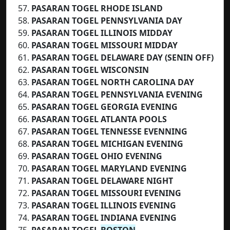
PASARAN TOGEL RHODE ISLAND
PASARAN TOGEL PENNSYLVANIA DAY
PASARAN TOGEL ILLINOIS MIDDAY
PASARAN TOGEL MISSOURI MIDDAY
PASARAN TOGEL DELAWARE DAY (SENIN OFF)
PASARAN TOGEL WISCONSIN
PASARAN TOGEL NORTH CAROLINA DAY
PASARAN TOGEL PENNSYLVANIA EVENING
PASARAN TOGEL GEORGIA EVENING
PASARAN TOGEL ATLANTA POOLS
PASARAN TOGEL TENNESSE EVENNING
PASARAN TOGEL MICHIGAN EVENING
PASARAN TOGEL OHIO EVENING
PASARAN TOGEL MARYLAND EVENING
PASARAN TOGEL DELAWARE NIGHT
PASARAN TOGEL MISSOURI EVENING
PASARAN TOGEL ILLINOIS EVENING
PASARAN TOGEL INDIANA EVENING
PASARAN TOGEL
BOSTON