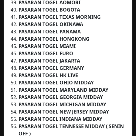
PASARAN TOGEL AOMORI
PASARAN TOGEL BOGOTA
PASARAN TOGEL TEXAS MORNING
PASARAN TOGEL OKINAWA
PASARAN TOGEL PANAMA
PASARAN TOGEL HONGKONG
PASARAN TOGEL MIAMI
PASARAN TOGEL EURO
PASARAN TOGEL
JAKARTA
PASARAN TOGEL GERMANY
PASARAN TOGEL HK LIVE
PASARAN TOGEL OHIO MIDDAY
PASARAN TOGEL MARYLAND MIDDAY
PASARAN TOGEL GEORGIA MIDDAY
PASARAN TOGEL MICHIGAN MIDDAY
PASARAN TOGEL NEW JERSEY MIDDAY
PASARAN TOGEL INDIANA MIDDAY
PASARAN TOGEL TENNESSE MIDDAY ( SENIN
OFF )