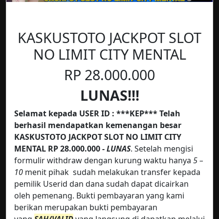
KASKUSTOTO JACKPOT SLOT
NO LIMIT CITY MENTAL
RP 28.000.000
LUNAS!!!
Selamat kepada USER ID : ***KEP*** Telah
berhasil mendapatkan kemenangan besar
KASKUSTOTO JACKPOT SLOT NO LIMIT CITY
MENTAL RP 28.000.000 -
LUNAS
. Setelah mengisi
formulir withdraw dengan kurung waktu hanya
5 –
10
menit pihak
sudah melakukan transfer kepada
pemilik Userid dan dana sudah dapat dicairkan
oleh pemenang. Bukti pembayaran yang kami
berikan merupakan bukti pembayaran
yang
SAH/VALID
yang langsung di dapatkan melalui