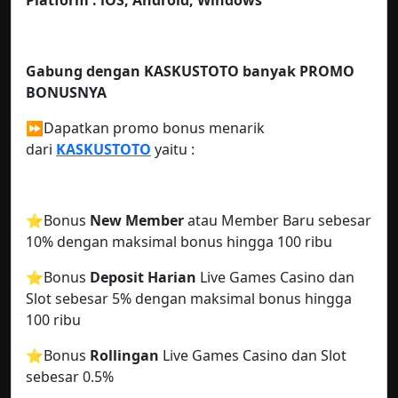
Gabung dengan KASKUSTOTO
banyak PROMO
BONUSNYA
⏩Dapatkan promo bonus menarik
dari
KASKUSTOTO
yaitu :
⭐️Bonus
New Member
atau Member Baru sebesar
10% dengan maksimal bonus hingga 100 ribu
⭐️Bonus
Deposit Harian
Live Games Casino dan
Slot sebesar 5% dengan maksimal bonus hingga
100 ribu
⭐️Bonus
Rollingan
Live Games Casino dan Slot
sebesar 0.5%