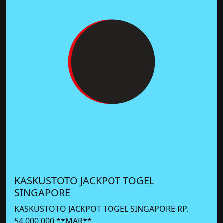
KASKUSTOTO JACKPOT TOGEL
SINGAPORE
KASKUSTOTO JACKPOT TOGEL SINGAPORE RP.
54.000.000 **MAR**