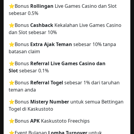
⭐️Bonus
Rollingan
Live Games Casino dan Slot
sebesar 0.5%
⭐️Bonus
Cashback
Kekalahan Live Games Casino
dan Slot sebesar 10%
⭐️Bonus
Extra Ajak Teman
sebesar 10% tanpa
batasan claim
⭐️Bonus
Referral Live Games Casino dan
Slot
sebesar 0.1%
⭐️Bonus
Referral Togel
sebesar 1% dari taruhan
teman anda
⭐️Bonus
Mistery Number
untuk semua Bettingan
Togel di Kaskustoto
⭐️Bonus
APK
Kaskustoto Freechips
⭐️Event Bulanan
Lomba Turnover
untuk