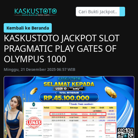
Kembali ke Beranda
KASKUSTOTO JACKPOT SLOT
PRAGMATIC PLAY GATES OF
OLYMPUS 1000
Minggu, 21 Desember 2025 06:57 WIB