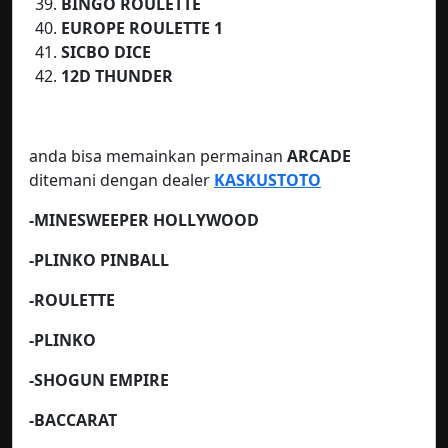
BINGO ROULETTE
EUROPE ROULETTE 1
SICBO DICE
12D THUNDER
anda bisa memainkan permainan
ARCADE
ditemani dengan dealer
KASKUSTOTO
-MINESWEEPER HOLLYWOOD
-PLINKO PINBALL
-ROULETTE
-PLINKO
-SHOGUN EMPIRE
-BACCARAT