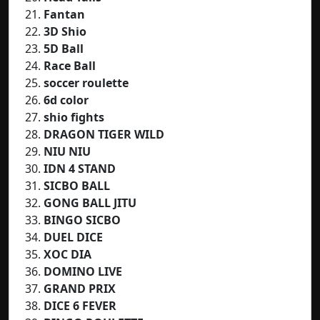
Fantan
3D Shio
5D Ball
Race Ball
soccer roulette
6d color
shio fights
DRAGON TIGER WILD
NIU NIU
IDN 4 STAND
SICBO BALL
GONG BALL JITU
BINGO SICBO
DUEL DICE
XOC DIA
DOMINO LIVE
GRAND PRIX
DICE 6 FEVER