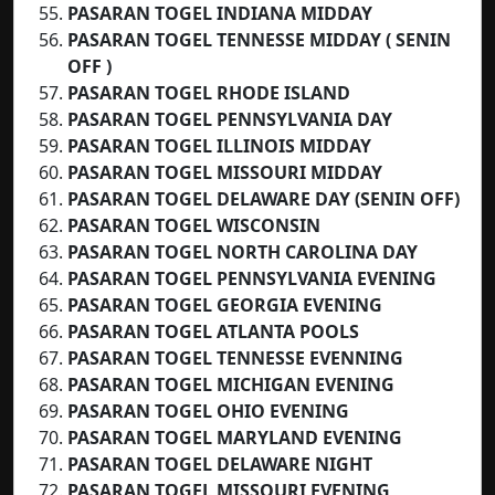
PASARAN TOGEL INDIANA MIDDAY
PASARAN TOGEL TENNESSE MIDDAY ( SENIN
OFF )
PASARAN TOGEL RHODE ISLAND
PASARAN TOGEL PENNSYLVANIA DAY
PASARAN TOGEL ILLINOIS MIDDAY
PASARAN TOGEL MISSOURI MIDDAY
PASARAN TOGEL DELAWARE DAY (SENIN OFF)
PASARAN TOGEL WISCONSIN
PASARAN TOGEL NORTH CAROLINA DAY
PASARAN TOGEL PENNSYLVANIA EVENING
PASARAN TOGEL GEORGIA EVENING
PASARAN TOGEL ATLANTA POOLS
PASARAN TOGEL TENNESSE EVENNING
PASARAN TOGEL MICHIGAN EVENING
PASARAN TOGEL OHIO EVENING
PASARAN TOGEL MARYLAND EVENING
PASARAN TOGEL DELAWARE NIGHT
PASARAN TOGEL MISSOURI EVENING