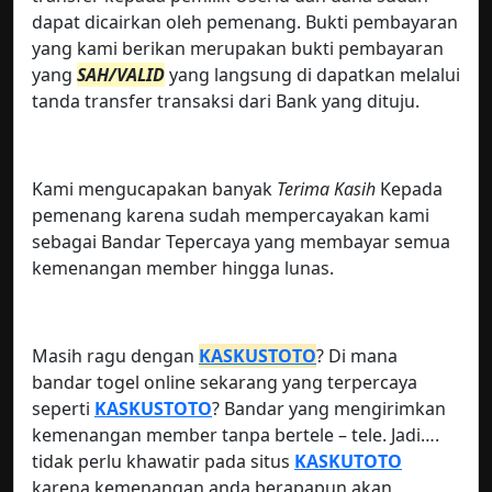
dapat dicairkan oleh pemenang. Bukti pembayaran
yang kami berikan merupakan bukti pembayaran
yang
SAH/VALID
yang langsung di dapatkan melalui
tanda transfer transaksi dari Bank yang dituju.
Kami mengucapakan banyak
Terima Kasih
Kepada
pemenang karena sudah mempercayakan kami
sebagai Bandar Tepercaya yang membayar semua
kemenangan member hingga lunas.
Masih ragu dengan
KASKUSTOTO
? Di mana
bandar togel online sekarang yang terpercaya
seperti
KASKUSTOTO
? Bandar yang mengirimkan
kemenangan member tanpa bertele – tele. Jadi….
tidak perlu khawatir pada situs
KASKUTOTO
karena kemenangan anda berapapun akan