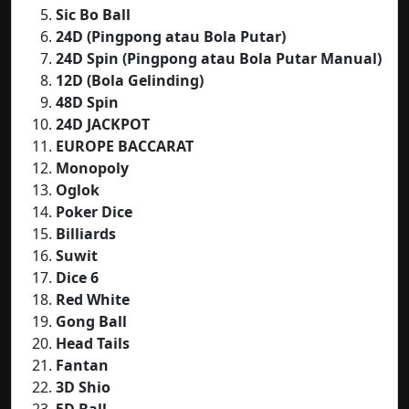
Sic Bo Ball
24D (Pingpong atau Bola Putar)
24D Spin (Pingpong atau Bola Putar Manual)
12D (Bola Gelinding)
48D Spin
24D JACKPOT
EUROPE BACCARAT
Monopoly
Oglok
Poker Dice
Billiards
Suwit
Dice 6
Red White
Gong Ball
Head Tails
Fantan
3D Shio
5D Ball