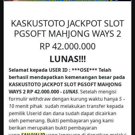
KASKUSTOTO JACKPOT SLOT
PGSOFT MAHJONG WAYS 2
RP 42.000.000
LUNAS!!!
Selamat kepada USER ID : ***OSE*** Telah
berhasil mendapatkan kemenangan besar pada
KASKUSTOTO JACKPOT SLOT PGSOFT MAHJONG
WAYS 2 RP 42.000.000 -
LUNAS
. Setelah mengisi
formulir withdraw dengan kurung waktu hanya
5 –
10
menit pihak
sudah melakukan transfer kepada
pemilik Userid dan dana sudah dapat dicairkan
oleh pemenang. Bukti pembayaran yang kami
berikan merupakan bukti pembayaran
yang
SAH/VALID
yang langsung di dapatkan melalui