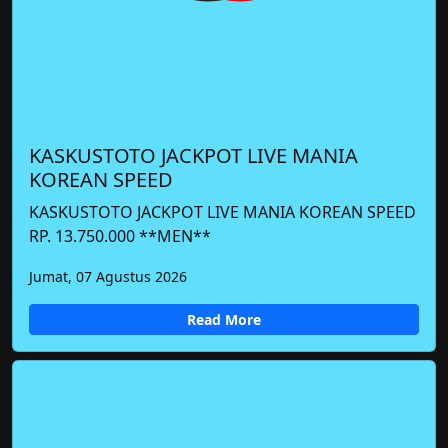
KASKUSTOTO JACKPOT LIVE MANIA
KOREAN SPEED
KASKUSTOTO JACKPOT LIVE MANIA KOREAN SPEED
RP. 13.750.000 **MEN**
Jumat, 07 Agustus 2026
Read More