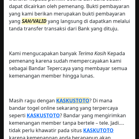
dapat dicairkan oleh pemenang. Bukti pembayaran
yang kami berikan merupakan bukti pembayaran
yang
SAH/VALID
yang langsung di dapatkan melalui
tanda transfer transaksi dari Bank yang dituju.
Kami mengucapakan banyak
Terima Kasih
Kepada
pemenang karena sudah mempercayakan kami
sebagai Bandar Tepercaya yang membayar semua
kemenangan member hingga lunas.
Masih ragu dengan
KASKUSTOTO
? Di mana
bandar togel online sekarang yang terpercaya
seperti
KASKUSTOTO
? Bandar yang mengirimkan
kemenangan member tanpa bertele – tele. Jadi….
tidak perlu khawatir pada situs
KASKUTOTO
karena kemenangan anda berapapun akan