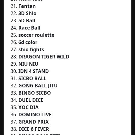
Fantan
3D Shio
5D Ball
Race Ball
soccer roulette
6d color
shio fights
DRAGON TIGER WILD
NIU NIU
IDN 4 STAND
SICBO BALL
GONG BALL JITU
BINGO SICBO
DUEL DICE
XOC DIA
DOMINO LIVE
GRAND PRIX
DICE 6 FEVER