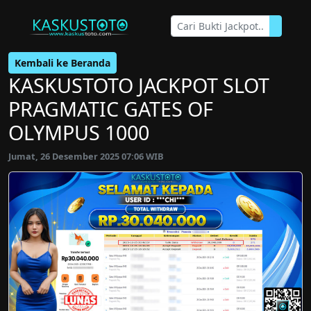
Kembali ke Beranda
KASKUSTOTO JACKPOT SLOT
PRAGMATIC GATES OF
OLYMPUS 1000
Jumat, 26 Desember 2025 07:06 WIB