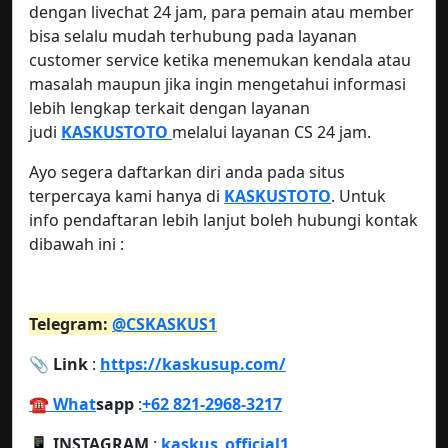
dengan livechat 24 jam, para pemain atau member
bisa selalu mudah terhubung pada layanan
customer service ketika menemukan kendala atau
masalah maupun jika ingin mengetahui informasi
lebih lengkap terkait dengan layanan
judi
KASKUSTOTO
melalui layanan CS 24 jam.
Ayo segera daftarkan diri anda pada situs
terpercaya kami hanya di
KASKUSTOTO
. Untuk
info pendaftaran lebih lanjut boleh hubungi kontak
dibawah ini :
Telegram:
@CSKASKUS1
📎 Link
:
https://kaskusup.com/
☎️ What
sapp
:
+62 821-2968-3217
📱 INSTAGRAM
:
kaskus_official1