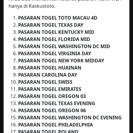
hanya di Kaskustoto.
PASARAN TOGEL TOTO MACAU
4D
PASARAN TOGEL TEXAS DAY
PASARAN TOGEL KENTUCKY MID
PASARAN TOGEL
FLORIDA MID
PASARAN TOGEL WASHINGTON DC MID
PASARAN TOGEL VIRGINIA DAY
PASARAN TOGEL NEW YORK MIDDAY
PASARAN TOGEL HUAINAN
PASARAN CAROLINA DAY
PASARAN TOGEL SWISS
PASARAN TOGEL EMIRATES
PASARAN TOGEL OREGON 03
PASARAN TOGEL TEXAS EVENING
PASARAN TOGEL OREGON 06
PASARAN TOGEL WASHINGTON DC EVENING
PASARAN TOGEL PHILADELPHIA
PASARAN TOGEL POLAND