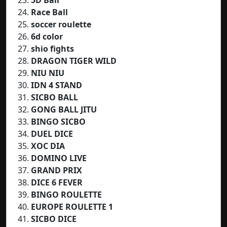
Race Ball
soccer roulette
6d color
shio fights
DRAGON TIGER WILD
NIU NIU
IDN 4 STAND
SICBO BALL
GONG BALL JITU
BINGO SICBO
DUEL DICE
XOC DIA
DOMINO LIVE
GRAND PRIX
DICE 6 FEVER
BINGO ROULETTE
EUROPE ROULETTE 1
SICBO DICE