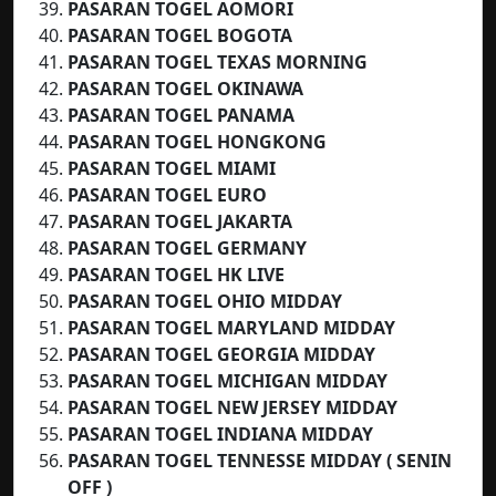
PASARAN TOGEL AOMORI
PASARAN TOGEL BOGOTA
PASARAN TOGEL TEXAS MORNING
PASARAN TOGEL OKINAWA
PASARAN TOGEL PANAMA
PASARAN TOGEL HONGKONG
PASARAN TOGEL MIAMI
PASARAN TOGEL EURO
PASARAN TOGEL
JAKARTA
PASARAN TOGEL GERMANY
PASARAN TOGEL HK LIVE
PASARAN TOGEL OHIO MIDDAY
PASARAN TOGEL MARYLAND MIDDAY
PASARAN TOGEL GEORGIA MIDDAY
PASARAN TOGEL MICHIGAN MIDDAY
PASARAN TOGEL NEW JERSEY MIDDAY
PASARAN TOGEL INDIANA MIDDAY
PASARAN TOGEL TENNESSE MIDDAY ( SENIN
OFF )