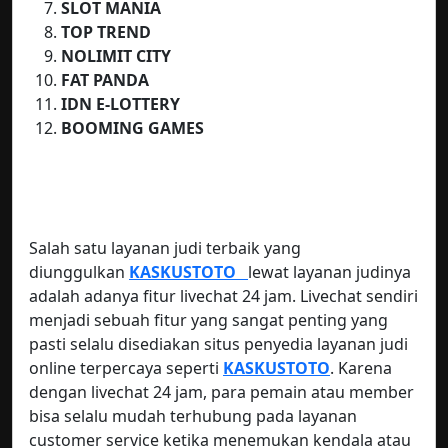
SLOT MANIA
TOP TREND
NOLIMIT CITY
FAT PANDA
IDN E-LOTTERY
BOOMING GAMES
Salah satu layanan judi terbaik yang
diunggulkan
KASKUSTOTO
lewat layanan judinya
adalah adanya fitur livechat 24 jam. Livechat sendiri
menjadi sebuah fitur yang sangat penting yang
pasti selalu disediakan situs penyedia layanan judi
online terpercaya seperti
KASKUSTOTO
. Karena
dengan livechat 24 jam, para pemain atau member
bisa selalu mudah terhubung pada layanan
customer service ketika menemukan kendala atau