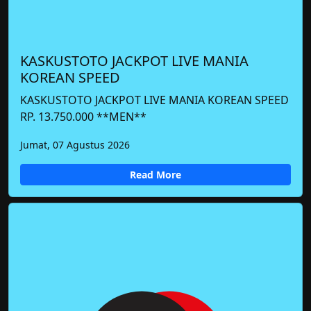
KASKUSTOTO JACKPOT LIVE MANIA
KOREAN SPEED
KASKUSTOTO JACKPOT LIVE MANIA KOREAN SPEED
RP. 13.750.000 **MEN**
Jumat, 07 Agustus 2026
Read More