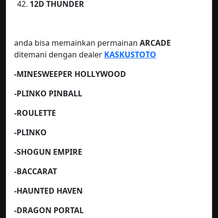
12D THUNDER
anda bisa memainkan permainan
ARCADE
ditemani dengan dealer
KASKUSTOTO
-MINESWEEPER HOLLYWOOD
-PLINKO PINBALL
-ROULETTE
-PLINKO
-SHOGUN EMPIRE
-BACCARAT
-HAUNTED HAVEN
-DRAGON PORTAL