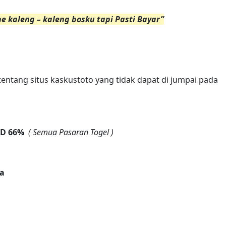
e kaleng – kaleng bosku tapi Pasti Bayar”
tentang situs kaskustoto yang tidak dapat di jumpai pada
 4D 66%
( Semua Pasaran Togel )
sa