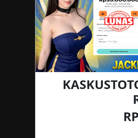
KASKUSTOTO
RP