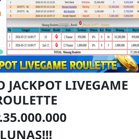
 JACKPOT LIVEGAME
ROULETTE
.35.000.000
LUNAS!!!