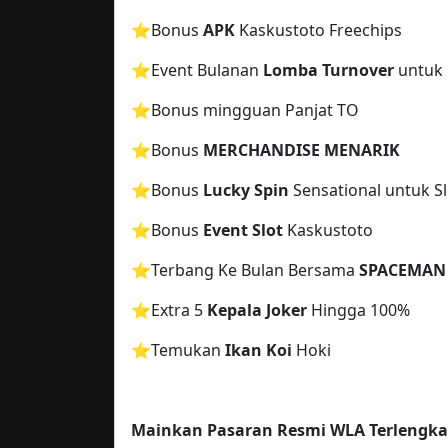
⭐️Bonus
APK
Kaskustoto Freechips
⭐️Event Bulanan
Lomba Turnover
untuk 
⭐️Bonus mingguan Panjat TO
⭐️
Bonus
MERCHANDISE MENARIK
⭐️Bonus
Lucky Spin
Sensational untuk S
⭐️Bonus
Event Slot
Kaskustoto
⭐️Terbang Ke Bulan Bersama
SPACEMAN
⭐️Extra 5
Kepala Joker
Hingga 100%
⭐️Temukan
Ikan Koi
Hoki
Mainkan Pasaran Resmi WLA Terlengkap