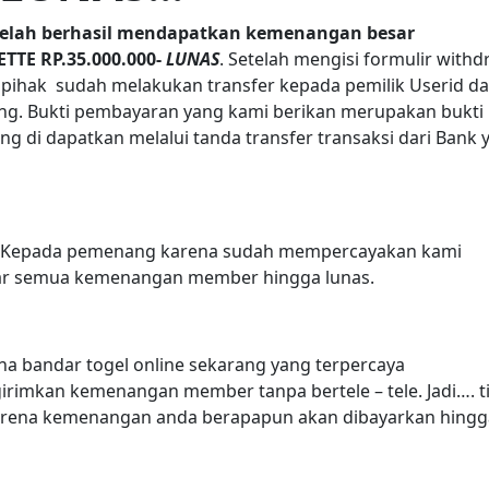
Telah berhasil mendapatkan kemenangan besar
TE RP.35.000.000-
LUNAS
. Setelah mengisi formulir with
 pihak
sudah melakukan transfer kepada pemilik Userid d
ng. Bukti pembayaran yang kami berikan merupakan bukti
g di dapatkan melalui tanda transfer transaksi dari Bank 
Kepada pemenang karena sudah mempercayakan kami
ar semua kemenangan member hingga lunas.
na bandar togel online sekarang yang terpercaya
irimkan kemenangan member tanpa bertele – tele. Jadi…. t
rena kemenangan anda berapapun akan dibayarkan hingg