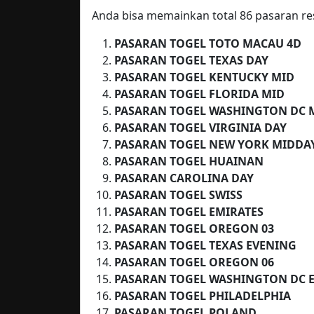
Anda bisa memainkan total 86 pasaran re
PASARAN TOGEL TOTO MACAU
4D
PASARAN TOGEL TEXAS DAY
PASARAN TOGEL KENTUCKY MID
PASARAN TOGEL
FLORIDA MID
PASARAN TOGEL WASHINGTON DC 
PASARAN TOGEL VIRGINIA DAY
PASARAN TOGEL NEW YORK MIDDA
PASARAN TOGEL HUAINAN
PASARAN CAROLINA DAY
PASARAN TOGEL SWISS
PASARAN TOGEL EMIRATES
PASARAN TOGEL OREGON 03
PASARAN TOGEL TEXAS EVENING
PASARAN TOGEL OREGON 06
PASARAN TOGEL WASHINGTON DC 
PASARAN TOGEL PHILADELPHIA
PASARAN TOGEL POLAND