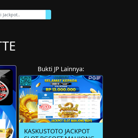
TTE
Bukti JP Lainnya:
KASKUSTOTO JACKPOT