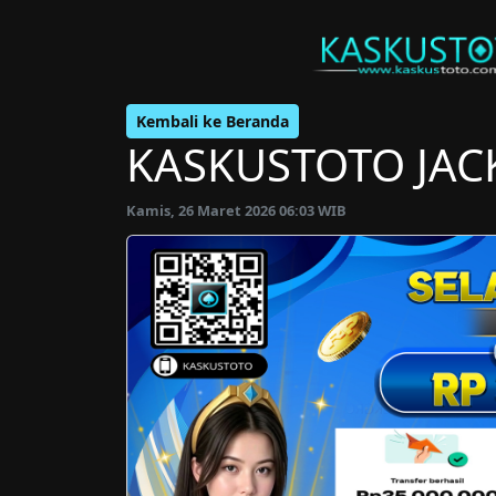
Kembali ke Beranda
KASKUSTOTO JAC
Kamis, 26 Maret 2026 06:03 WIB