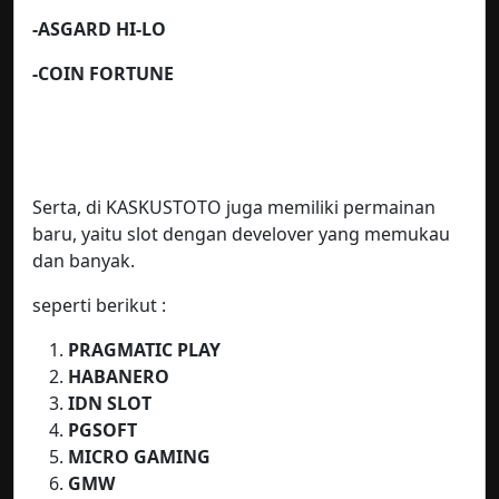
-ASGARD HI-LO
-COIN FORTUNE
Serta, di KASKUSTOTO juga memiliki permainan
baru, yaitu slot dengan develover yang memukau
dan banyak.
seperti berikut :
PRAGMATIC PLAY
HABANERO
IDN SLOT
PGSOFT
MICRO GAMING
GMW