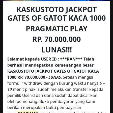
KASKUSTOTO JACKPOT
GATES OF GATOT KACA 1000
PRAGMATIC PLAY
RP. 70.000.000
LUNAS!!!
Selamat kepada USER ID : ***RAN*** Telah
berhasil mendapatkan kemenangan besar
KASKUSTOTO JACKPOT GATES OF GATOT KACA
1000 RP. 70.000.000 -
LUNAS
. Setelah mengisi
formulir withdraw dengan kurung waktu hanya
5 –
10
menit pihak
sudah melakukan transfer kepada
pemilik Userid dan dana sudah dapat dicairkan
oleh pemenang. Bukti pembayaran yang kami
berikan merupakan bukti pembayaran