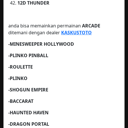
12D THUNDER
anda bisa memainkan permainan
ARCADE
ditemani dengan dealer
KASKUSTOTO
-MINESWEEPER HOLLYWOOD
-PLINKO PINBALL
-ROULETTE
-PLINKO
-SHOGUN EMPIRE
-BACCARAT
-HAUNTED HAVEN
-DRAGON PORTAL