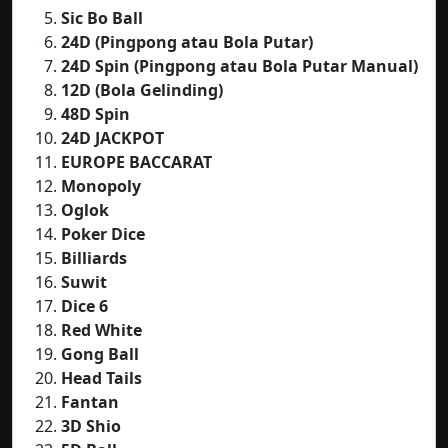
Sic Bo Ball
24D (Pingpong atau Bola Putar)
24D Spin (Pingpong atau Bola Putar Manual)
12D (Bola Gelinding)
48D Spin
24D JACKPOT
EUROPE BACCARAT
Monopoly
Oglok
Poker Dice
Billiards
Suwit
Dice 6
Red White
Gong Ball
Head Tails
Fantan
3D Shio