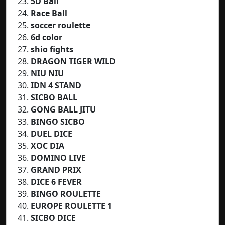
5D Ball
Race Ball
soccer roulette
6d color
shio fights
DRAGON TIGER WILD
NIU NIU
IDN 4 STAND
SICBO BALL
GONG BALL JITU
BINGO SICBO
DUEL DICE
XOC DIA
DOMINO LIVE
GRAND PRIX
DICE 6 FEVER
BINGO ROULETTE
EUROPE ROULETTE 1
SICBO DICE