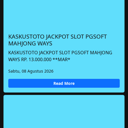
KASKUSTOTO JACKPOT SLOT PGSOFT
MAHJONG WAYS
KASKUSTOTO JACKPOT SLOT PGSOFT MAHJONG
WAYS RP. 13.000.000 **MAR*
Sabtu, 08 Agustus 2026
Read More