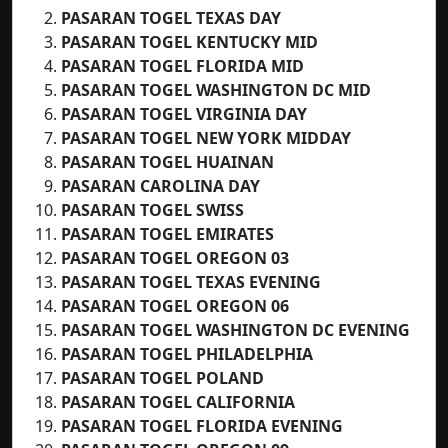
PASARAN TOGEL TEXAS DAY
PASARAN TOGEL KENTUCKY MID
PASARAN TOGEL
FLORIDA MID
PASARAN TOGEL WASHINGTON DC MID
PASARAN TOGEL VIRGINIA DAY
PASARAN TOGEL NEW YORK MIDDAY
PASARAN TOGEL HUAINAN
PASARAN CAROLINA DAY
PASARAN TOGEL SWISS
PASARAN TOGEL EMIRATES
PASARAN TOGEL OREGON 03
PASARAN TOGEL TEXAS EVENING
PASARAN TOGEL OREGON 06
PASARAN TOGEL WASHINGTON DC EVENING
PASARAN TOGEL PHILADELPHIA
PASARAN TOGEL POLAND
PASARAN TOGEL CALIFORNIA
PASARAN TOGEL FLORIDA EVENING