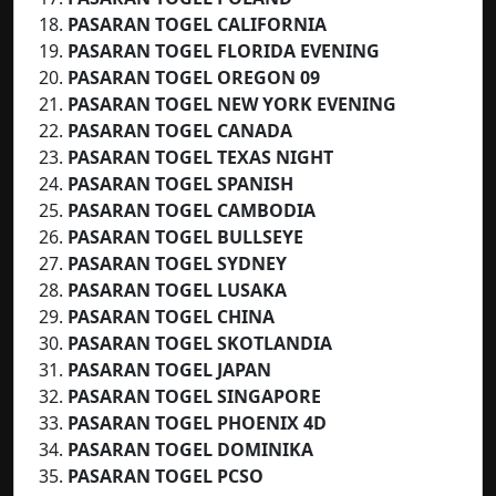
PASARAN TOGEL CALIFORNIA
PASARAN TOGEL FLORIDA EVENING
PASARAN TOGEL OREGON 09
PASARAN TOGEL NEW YORK EVENING
PASARAN TOGEL CANADA
PASARAN TOGEL
TEXAS NIGHT
PASARAN TOGEL
SPANISH
PASARAN TOGEL CAMBODIA
PASARAN TOGEL BULLSEYE
PASARAN TOGEL SYDNEY
PASARAN TOGEL LUSAKA
PASARAN TOGEL CHINA
PASARAN TOGEL SKOTLANDIA
PASARAN TOGEL JAPAN
PASARAN TOGEL SINGAPORE
PASARAN TOGEL PHOENIX 4D
PASARAN TOGEL DOMINIKA
PASARAN TOGEL PCSO