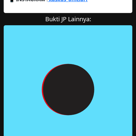
Bukti JP Lainnya: