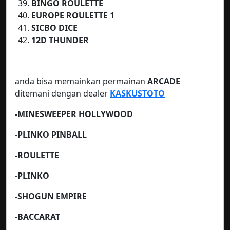
BINGO ROULETTE
EUROPE ROULETTE 1
SICBO DICE
12D THUNDER
anda bisa memainkan permainan
ARCADE
ditemani dengan dealer
KASKUSTOTO
-MINESWEEPER HOLLYWOOD
-PLINKO PINBALL
-ROULETTE
-PLINKO
-SHOGUN EMPIRE
-BACCARAT