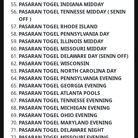
PASARAN TOGEL INDIANA MIDDAY
PASARAN TOGEL TENNESSE MIDDAY ( SENIN
OFF )
PASARAN TOGEL RHODE ISLAND
PASARAN TOGEL PENNSYLVANIA DAY
PASARAN TOGEL ILLINOIS MIDDAY
PASARAN TOGEL MISSOURI MIDDAY
PASARAN TOGEL DELAWARE DAY (SENIN OFF)
PASARAN TOGEL WISCONSIN
PASARAN TOGEL NORTH CAROLINA DAY
PASARAN TOGEL PENNSYLVANIA EVENING
PASARAN TOGEL GEORGIA EVENING
PASARAN TOGEL ATLANTA POOLS
PASARAN TOGEL TENNESSE EVENNING
PASARAN TOGEL MICHIGAN EVENING
PASARAN TOGEL OHIO EVENING
PASARAN TOGEL MARYLAND EVENING
PASARAN TOGEL DELAWARE NIGHT
PASARAN TOGEL MISSOURI EVENING