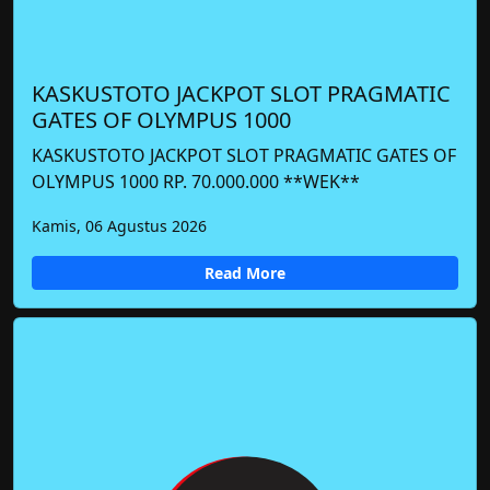
KASKUSTOTO JACKPOT SLOT PRAGMATIC
GATES OF OLYMPUS 1000
KASKUSTOTO JACKPOT SLOT PRAGMATIC GATES OF
OLYMPUS 1000 RP. 70.000.000 **WEK**
Kamis, 06 Agustus 2026
Read More