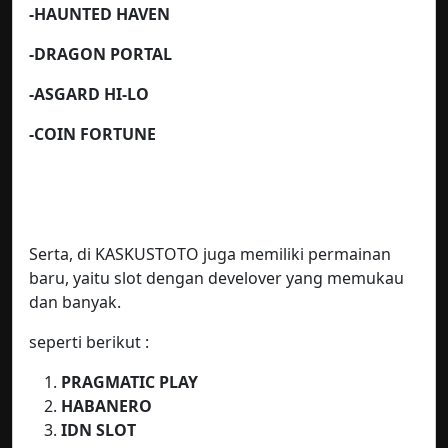
-HAUNTED HAVEN
-DRAGON PORTAL
-ASGARD HI-LO
-COIN FORTUNE
Serta, di KASKUSTOTO juga memiliki permainan
baru, yaitu slot dengan develover yang memukau
dan banyak.
seperti berikut :
PRAGMATIC PLAY
HABANERO
IDN SLOT