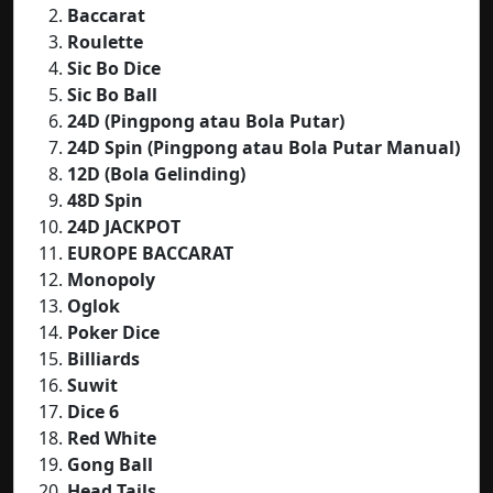
Baccarat
Roulette
Sic Bo Dice
Sic Bo Ball
24D (Pingpong atau Bola Putar)
24D Spin (Pingpong atau Bola Putar Manual)
12D (Bola Gelinding)
48D Spin
24D JACKPOT
EUROPE BACCARAT
Monopoly
Oglok
Poker Dice
Billiards
Suwit
Dice 6
Red White
Gong Ball
Head Tails