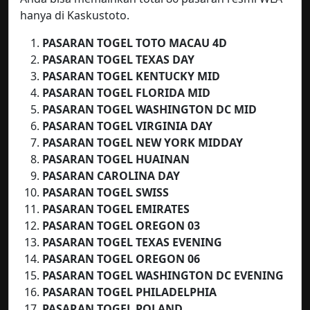
hanya di Kaskustoto.
PASARAN TOGEL TOTO MACAU
4D
PASARAN TOGEL TEXAS DAY
PASARAN TOGEL KENTUCKY MID
PASARAN TOGEL
FLORIDA MID
PASARAN TOGEL WASHINGTON DC MID
PASARAN TOGEL VIRGINIA DAY
PASARAN TOGEL NEW YORK MIDDAY
PASARAN TOGEL HUAINAN
PASARAN CAROLINA DAY
PASARAN TOGEL SWISS
PASARAN TOGEL EMIRATES
PASARAN TOGEL OREGON 03
PASARAN TOGEL TEXAS EVENING
PASARAN TOGEL OREGON 06
PASARAN TOGEL WASHINGTON DC EVENING
PASARAN TOGEL PHILADELPHIA
PASARAN TOGEL POLAND