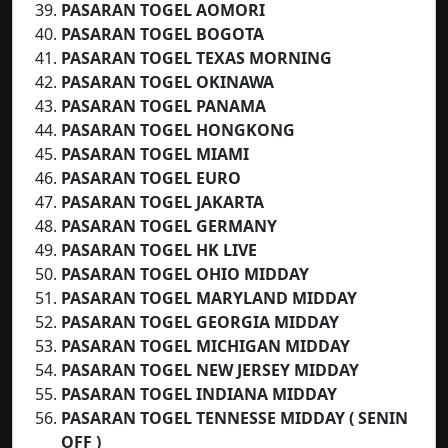
PASARAN TOGEL AOMORI
PASARAN TOGEL BOGOTA
PASARAN TOGEL TEXAS MORNING
PASARAN TOGEL OKINAWA
PASARAN TOGEL PANAMA
PASARAN TOGEL HONGKONG
PASARAN TOGEL MIAMI
PASARAN TOGEL EURO
PASARAN TOGEL
JAKARTA
PASARAN TOGEL GERMANY
PASARAN TOGEL HK LIVE
PASARAN TOGEL OHIO MIDDAY
PASARAN TOGEL MARYLAND MIDDAY
PASARAN TOGEL GEORGIA MIDDAY
PASARAN TOGEL MICHIGAN MIDDAY
PASARAN TOGEL NEW JERSEY MIDDAY
PASARAN TOGEL INDIANA MIDDAY
PASARAN TOGEL TENNESSE MIDDAY ( SENIN
OFF )