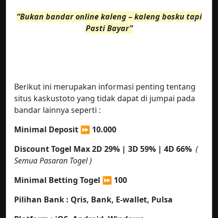
“Bukan bandar online kaleng – kaleng bosku tapi
Pasti Bayar”
Berikut ini merupakan informasi penting tentang
situs kaskustoto yang tidak dapat di jumpai pada
bandar lainnya seperti :
Minimal Deposit ⏩ 10.000
Discount Togel Max 2D 29% | 3D 59% | 4D 66%
(
Semua Pasaran Togel )
Minimal Betting Togel
⏩ 100
Pilihan Bank : Qris,
Bank, E-wallet, Pulsa