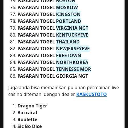
PASARAN TOGEL
BOSTON
PASARAN TOGEL
MOSKOW
PASARAN TOGEL
KINGSTON
PASARAN TOGEL
PORTLAND
PASARAN TOGEL
VIRGINIA NGT
PASARAN TOGEL
KENTUCKYEVE
PASARAN TOGEL
THAILAND
PASARAN TOGEL
NEWJERSEYEVE
PASARAN TOGEL
FREETOWN
PASARAN TOGEL
NORTHKOREA
PASARAN TOGEL
TENNESSE MOR
PASARAN TOGEL GEORGIA NGT
Juga anda bisa memainkan puluhan permainan live
casino ditemani dengan dealer
KASKUSTOTO
Dragon Tiger
Baccarat
Roulette
Sic Bo Dice