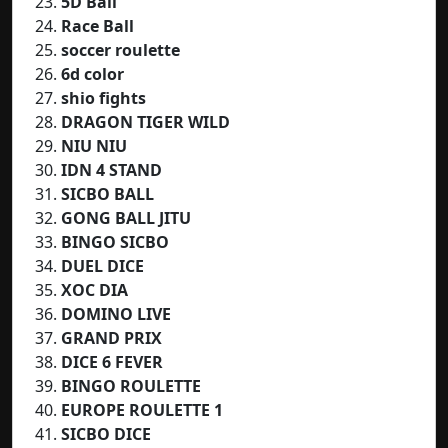
5D Ball
Race Ball
soccer roulette
6d color
shio fights
DRAGON TIGER WILD
NIU NIU
IDN 4 STAND
SICBO BALL
GONG BALL JITU
BINGO SICBO
DUEL DICE
XOC DIA
DOMINO LIVE
GRAND PRIX
DICE 6 FEVER
BINGO ROULETTE
EUROPE ROULETTE 1
SICBO DICE