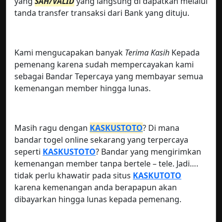
yang
SAH/VALID
yang langsung di dapatkan melalui
tanda transfer transaksi dari Bank yang dituju.
Kami mengucapakan banyak
Terima Kasih
Kepada
pemenang karena sudah mempercayakan kami
sebagai Bandar Tepercaya yang membayar semua
kemenangan member hingga lunas.
Masih ragu dengan
KASKUSTOTO
? Di mana
bandar togel online sekarang yang terpercaya
seperti
KASKUSTOTO
? Bandar yang mengirimkan
kemenangan member tanpa bertele – tele. Jadi….
tidak perlu khawatir pada situs
KASKUTOTO
karena kemenangan anda berapapun akan
dibayarkan hingga lunas kepada pemenang.