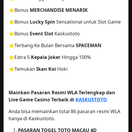
⭐️
Bonus
MERCHANDISE MENARIK
⭐️Bonus
Lucky Spin
Sensational untuk Slot Game
⭐️Bonus
Event Slot
Kaskustoto
⭐️Terbang Ke Bulan Bersama
SPACEMAN
⭐️Extra 5
Kepala Joker
Hingga 100%
⭐️Temukan
Ikan Koi
Hoki
Mainkan Pasaran Resmi WLA Terlengkap dan
Live Game Casino Terbaik di
KASKUSTOTO
Anda bisa memainkan total 86 pasaran resmi WLA
hanya di Kaskustoto.
PASARAN TOGEL TOTO MACAU
4D