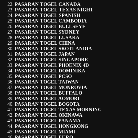
PASARAN TOGEL CANADA
PASARAN TOGEL
TEXAS NIGHT
PASARAN TOGEL
SPANISH
PASARAN TOGEL CAMBODIA
PASARAN TOGEL BULLSEYE
PASARAN TOGEL SYDNEY
PASARAN TOGEL LUSAKA
PASARAN TOGEL CHINA
PASARAN TOGEL SKOTLANDIA
PASARAN TOGEL JAPAN
PASARAN TOGEL SINGAPORE
PASARAN TOGEL PHOENIX 4D
PASARAN TOGEL DOMINIKA
PASARAN TOGEL PCSO
PASARAN TOGEL TAIWAN
PASARAN TOGEL MONROVIA
PASARAN TOGEL BUFFALO
PASARAN TOGEL AOMORI
PASARAN TOGEL BOGOTA
PASARAN TOGEL TEXAS MORNING
PASARAN TOGEL OKINAWA
PASARAN TOGEL PANAMA
PASARAN TOGEL HONGKONG
PASARAN TOGEL MIAMI
PASARAN TOGEL EURO