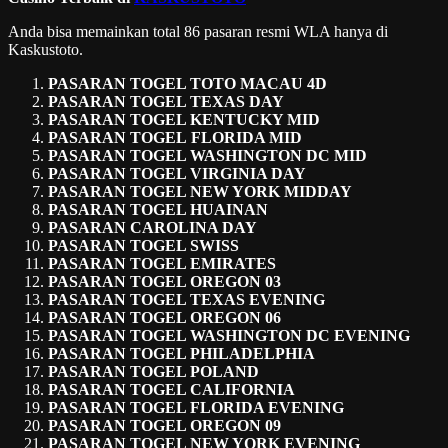
Anda bisa memainkan total 86 pasaran resmi WLA hanya di
Kaskustoto.
PASARAN TOGEL TOTO MACAU
4D
PASARAN TOGEL TEXAS DAY
PASARAN TOGEL KENTUCKY MID
PASARAN TOGEL
FLORIDA MID
PASARAN TOGEL WASHINGTON DC MID
PASARAN TOGEL VIRGINIA DAY
PASARAN TOGEL NEW YORK MIDDAY
PASARAN TOGEL HUAINAN
PASARAN CAROLINA DAY
PASARAN TOGEL SWISS
PASARAN TOGEL EMIRATES
PASARAN TOGEL OREGON 03
PASARAN TOGEL TEXAS EVENING
PASARAN TOGEL OREGON 06
PASARAN TOGEL WASHINGTON DC EVENING
PASARAN TOGEL PHILADELPHIA
PASARAN TOGEL POLAND
PASARAN TOGEL CALIFORNIA
PASARAN TOGEL FLORIDA EVENING
PASARAN TOGEL OREGON 09
PASARAN TOGEL NEW YORK EVENING