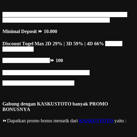
Berikut ini merupakan informasi penting tentang situs kaskustoto
yang tidak dapat di jumpai pada bandar lainnya seperti :
Minimal Deposit ⏩ 10.000
Discount Togel Max 2D 29% | 3D 59% | 4D 66%
( Semua
Pasaran Togel )
Minimal Betting Togel
⏩ 100
Pilihan Bank : Qris,
Bank, E-wallet, Pulsa
Platform :
iOS, Android, Windows
Gabung dengan KASKUSTOTO
banyak PROMO
BONUSNYA
⏩Dapatkan promo bonus menarik dari
KASKUSTOTO
yaitu :