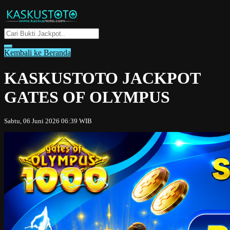
Kembali ke Beranda
KASKUSTOTO JACKPOT
GATES OF OLYMPUS
Sabtu, 06 Juni 2026 06:39 WIB