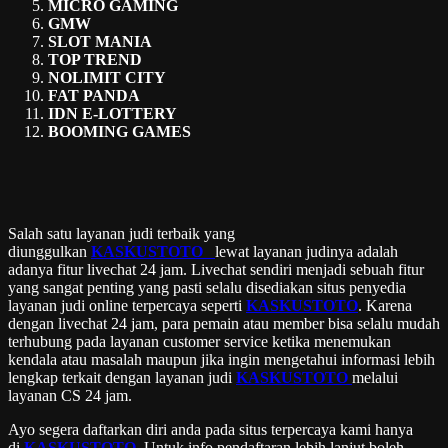
MICRO GAMING
GMW
SLOT MANIA
TOP TREND
NOLIMIT CITY
FAT PANDA
IDN E-LOTTERY
BOOMING GAMES
Salah satu layanan judi terbaik yang
diunggulkan
KASKUSTOTO
lewat layanan judinya adalah
adanya fitur livechat 24 jam. Livechat sendiri menjadi sebuah fitur
yang sangat penting yang pasti selalu disediakan situs penyedia
layanan judi online terpercaya seperti
KASKUSTOTO
. Karena
dengan livechat 24 jam, para pemain atau member bisa selalu mudah
terhubung pada layanan customer service ketika menemukan
kendala atau masalah maupun jika ingin mengetahui informasi lebih
lengkap terkait dengan layanan judi
KASKUSTOTO
melalui
layanan CS 24 jam.
Ayo segera daftarkan diri anda pada situs terpercaya kami hanya
di
KASKUSTOTO
. Untuk info pendaftaran lebih lanjut boleh