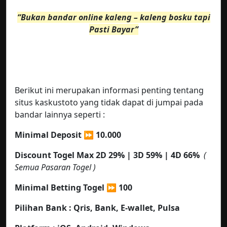
“Bukan bandar online kaleng – kaleng bosku tapi
Pasti Bayar”
Berikut ini merupakan informasi penting tentang
situs kaskustoto yang tidak dapat di jumpai pada
bandar lainnya seperti :
Minimal Deposit ⏩ 10.000
Discount Togel Max 2D 29% | 3D 59% | 4D 66%
(
Semua Pasaran Togel )
Minimal Betting Togel
⏩ 100
Pilihan Bank : Qris,
Bank, E-wallet, Pulsa