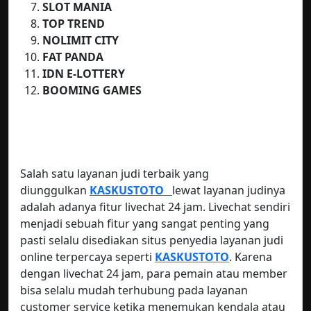
SLOT MANIA
TOP TREND
NOLIMIT CITY
FAT PANDA
IDN E-LOTTERY
BOOMING GAMES
Salah satu layanan judi terbaik yang
diunggulkan
KASKUSTOTO
lewat layanan judinya
adalah adanya fitur livechat 24 jam. Livechat sendiri
menjadi sebuah fitur yang sangat penting yang
pasti selalu disediakan situs penyedia layanan judi
online terpercaya seperti
KASKUSTOTO
. Karena
dengan livechat 24 jam, para pemain atau member
bisa selalu mudah terhubung pada layanan
customer service ketika menemukan kendala atau