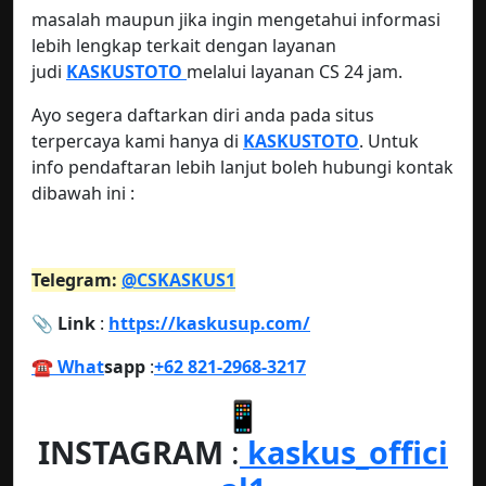
masalah maupun jika ingin mengetahui informasi
lebih lengkap terkait dengan layanan
judi
KASKUSTOTO
melalui layanan CS 24 jam.
Ayo segera daftarkan diri anda pada situs
terpercaya kami hanya di
KASKUSTOTO
. Untuk
info pendaftaran lebih lanjut boleh hubungi kontak
dibawah ini :
Telegram:
@CSKASKUS1
📎 Link
:
https://kaskusup.com/
☎️ What
sapp
:
+62 821-2968-3217
📱
INSTAGRAM
:
kaskus_offici