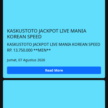
KASKUSTOTO JACKPOT LIVE MANIA
KOREAN SPEED
KASKUSTOTO JACKPOT LIVE MANIA KOREAN SPEED
RP. 13.750.000 **MEN**
Jumat, 07 Agustus 2026
Read More