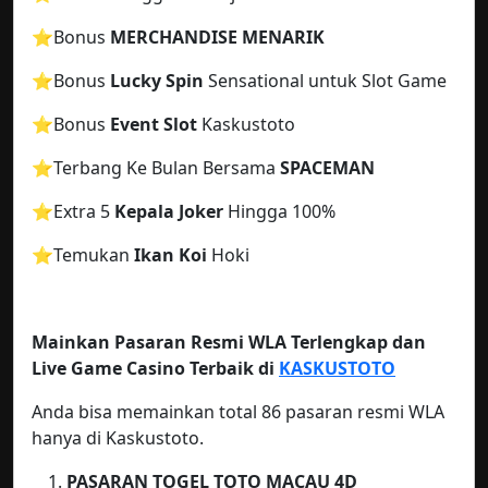
⭐️
Bonus
MERCHANDISE MENARIK
⭐️Bonus
Lucky Spin
Sensational untuk Slot Game
⭐️Bonus
Event Slot
Kaskustoto
⭐️Terbang Ke Bulan Bersama
SPACEMAN
⭐️Extra 5
Kepala Joker
Hingga 100%
⭐️Temukan
Ikan Koi
Hoki
Mainkan Pasaran Resmi WLA Terlengkap dan
Live Game Casino Terbaik di
KASKUSTOTO
Anda bisa memainkan total 86 pasaran resmi WLA
hanya di Kaskustoto.
PASARAN TOGEL TOTO MACAU
4D