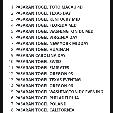
PASARAN TOGEL TOTO MACAU
4D
PASARAN TOGEL TEXAS DAY
PASARAN TOGEL KENTUCKY MID
PASARAN TOGEL
FLORIDA MID
PASARAN TOGEL WASHINGTON DC MID
PASARAN TOGEL VIRGINIA DAY
PASARAN TOGEL NEW YORK MIDDAY
PASARAN TOGEL HUAINAN
PASARAN CAROLINA DAY
PASARAN TOGEL SWISS
PASARAN TOGEL EMIRATES
PASARAN TOGEL OREGON 03
PASARAN TOGEL TEXAS EVENING
PASARAN TOGEL OREGON 06
PASARAN TOGEL WASHINGTON DC EVENING
PASARAN TOGEL PHILADELPHIA
PASARAN TOGEL POLAND
PASARAN TOGEL CALIFORNIA