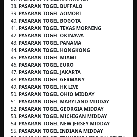
PASARAN TOGEL BUFFALO
PASARAN TOGEL AOMORI
PASARAN TOGEL BOGOTA
PASARAN TOGEL TEXAS MORNING
PASARAN TOGEL OKINAWA
PASARAN TOGEL PANAMA
PASARAN TOGEL HONGKONG
PASARAN TOGEL MIAMI
PASARAN TOGEL EURO
PASARAN TOGEL
JAKARTA
PASARAN TOGEL GERMANY
PASARAN TOGEL HK LIVE
PASARAN TOGEL OHIO MIDDAY
PASARAN TOGEL MARYLAND MIDDAY
PASARAN TOGEL GEORGIA MIDDAY
PASARAN TOGEL MICHIGAN MIDDAY
PASARAN TOGEL NEW JERSEY MIDDAY
PASARAN TOGEL INDIANA MIDDAY