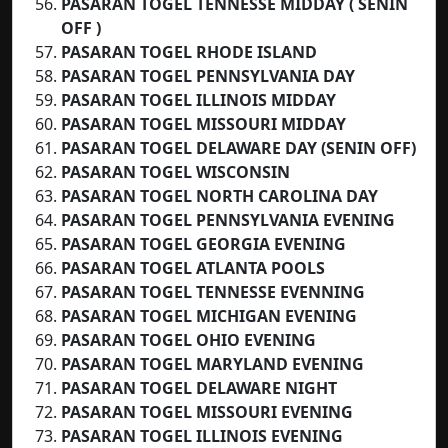
PASARAN TOGEL TENNESSE MIDDAY ( SENIN
OFF )
PASARAN TOGEL RHODE ISLAND
PASARAN TOGEL PENNSYLVANIA DAY
PASARAN TOGEL ILLINOIS MIDDAY
PASARAN TOGEL MISSOURI MIDDAY
PASARAN TOGEL DELAWARE DAY (SENIN OFF)
PASARAN TOGEL WISCONSIN
PASARAN TOGEL NORTH CAROLINA DAY
PASARAN TOGEL PENNSYLVANIA EVENING
PASARAN TOGEL GEORGIA EVENING
PASARAN TOGEL ATLANTA POOLS
PASARAN TOGEL TENNESSE EVENNING
PASARAN TOGEL MICHIGAN EVENING
PASARAN TOGEL OHIO EVENING
PASARAN TOGEL MARYLAND EVENING
PASARAN TOGEL DELAWARE NIGHT
PASARAN TOGEL MISSOURI EVENING
PASARAN TOGEL ILLINOIS EVENING