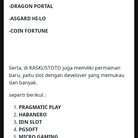
-DRAGON PORTAL
-ASGARD HI-LO
-COIN FORTUNE
Serta, di KASKUSTOTO juga memiliki permainan
baru, yaitu slot dengan develover yang memukau
dan banyak.
seperti berikut :
PRAGMATIC PLAY
HABANERO
IDN SLOT
PGSOFT
MICRO GAMING