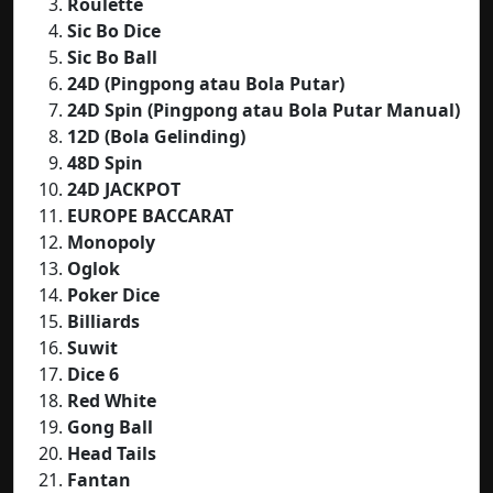
Roulette
Sic Bo Dice
Sic Bo Ball
24D (Pingpong atau Bola Putar)
24D Spin (Pingpong atau Bola Putar Manual)
12D (Bola Gelinding)
48D Spin
24D JACKPOT
EUROPE BACCARAT
Monopoly
Oglok
Poker Dice
Billiards
Suwit
Dice 6
Red White
Gong Ball
Head Tails
Fantan