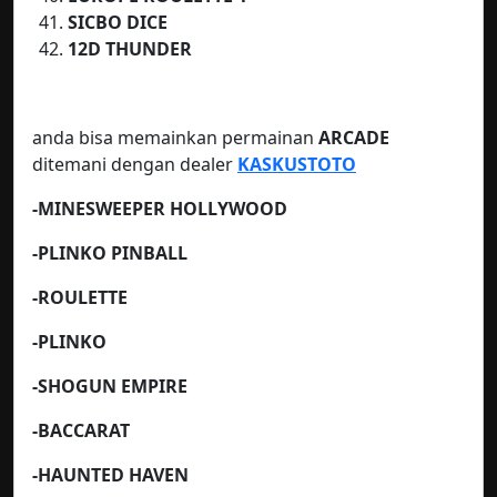
SICBO DICE
12D THUNDER
anda bisa memainkan permainan
ARCADE
ditemani dengan dealer
KASKUSTOTO
-MINESWEEPER HOLLYWOOD
-PLINKO PINBALL
-ROULETTE
-PLINKO
-SHOGUN EMPIRE
-BACCARAT
-HAUNTED HAVEN