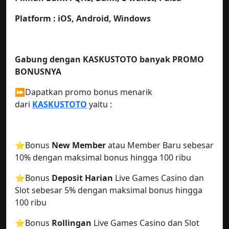
Platform :
iOS, Android, Windows
Gabung dengan KASKUSTOTO
banyak PROMO
BONUSNYA
⏩Dapatkan promo bonus menarik
dari
KASKUSTOTO
yaitu :
⭐️Bonus
New Member
atau Member Baru sebesar
10% dengan maksimal bonus hingga 100 ribu
⭐️Bonus
Deposit Harian
Live Games Casino dan
Slot sebesar 5% dengan maksimal bonus hingga
100 ribu
⭐️Bonus
Rollingan
Live Games Casino dan Slot