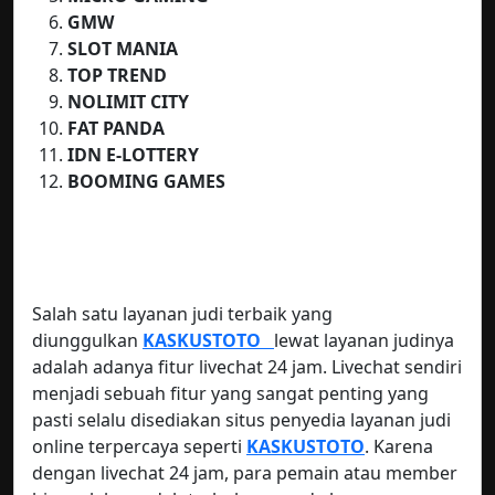
GMW
SLOT MANIA
TOP TREND
NOLIMIT CITY
FAT PANDA
IDN E-LOTTERY
BOOMING GAMES
Salah satu layanan judi terbaik yang
diunggulkan
KASKUSTOTO
lewat layanan judinya
adalah adanya fitur livechat 24 jam. Livechat sendiri
menjadi sebuah fitur yang sangat penting yang
pasti selalu disediakan situs penyedia layanan judi
online terpercaya seperti
KASKUSTOTO
. Karena
dengan livechat 24 jam, para pemain atau member