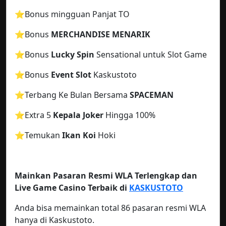
⭐️Bonus mingguan Panjat TO
⭐️
Bonus
MERCHANDISE MENARIK
⭐️Bonus
Lucky Spin
Sensational untuk Slot Game
⭐️Bonus
Event Slot
Kaskustoto
⭐️Terbang Ke Bulan Bersama
SPACEMAN
⭐️Extra 5
Kepala Joker
Hingga 100%
⭐️Temukan
Ikan Koi
Hoki
Mainkan Pasaran Resmi WLA Terlengkap dan
Live Game Casino Terbaik di
KASKUSTOTO
Anda bisa memainkan total 86 pasaran resmi WLA
hanya di Kaskustoto.