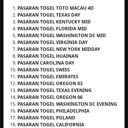
PASARAN TOGEL TOTO MACAU
4D
PASARAN TOGEL TEXAS DAY
PASARAN TOGEL KENTUCKY MID
PASARAN TOGEL
FLORIDA MID
PASARAN TOGEL WASHINGTON DC MID
PASARAN TOGEL VIRGINIA DAY
PASARAN TOGEL NEW YORK MIDDAY
PASARAN TOGEL HUAINAN
PASARAN CAROLINA DAY
PASARAN TOGEL SWISS
PASARAN TOGEL EMIRATES
PASARAN TOGEL OREGON 03
PASARAN TOGEL TEXAS EVENING
PASARAN TOGEL OREGON 06
PASARAN TOGEL WASHINGTON DC EVENING
PASARAN TOGEL PHILADELPHIA
PASARAN TOGEL POLAND
PASARAN TOGEL CALIFORNIA