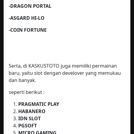
-DRAGON PORTAL
-ASGARD HI-LO
-COIN FORTUNE
Serta, di KASKUSTOTO juga memiliki permainan
baru, yaitu slot dengan develover yang memukau
dan banyak.
seperti berikut :
PRAGMATIC PLAY
HABANERO
IDN SLOT
PGSOFT
MICRO GAMING