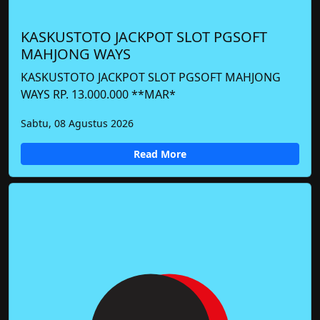
KASKUSTOTO JACKPOT SLOT PGSOFT
MAHJONG WAYS
KASKUSTOTO JACKPOT SLOT PGSOFT MAHJONG
WAYS RP. 13.000.000 **MAR*
Sabtu, 08 Agustus 2026
Read More