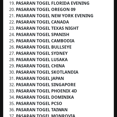
PASARAN TOGEL FLORIDA EVENING
PASARAN TOGEL OREGON 09
PASARAN TOGEL NEW YORK EVENING
PASARAN TOGEL CANADA
PASARAN TOGEL
TEXAS NIGHT
PASARAN TOGEL
SPANISH
PASARAN TOGEL CAMBODIA
PASARAN TOGEL BULLSEYE
PASARAN TOGEL SYDNEY
PASARAN TOGEL LUSAKA
PASARAN TOGEL CHINA
PASARAN TOGEL SKOTLANDIA
PASARAN TOGEL JAPAN
PASARAN TOGEL SINGAPORE
PASARAN TOGEL PHOENIX 4D
PASARAN TOGEL DOMINIKA
PASARAN TOGEL PCSO
PASARAN TOGEL TAIWAN
PASARAN TOGEL MONROVIA