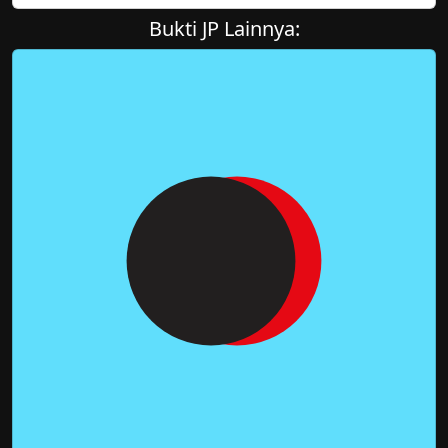
Bukti JP Lainnya: