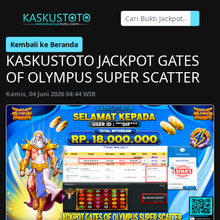
Kembali ke Beranda
KASKUSTOTO JACKPOT GATES
OF OLYMPUS SUPER SCATTER
Kamis, 04 Juni 2026 04:44 WIB