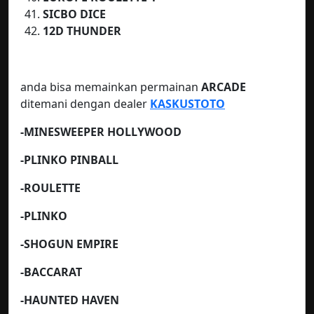
SICBO DICE
12D THUNDER
anda bisa memainkan permainan
ARCADE
ditemani dengan dealer
KASKUSTOTO
-MINESWEEPER HOLLYWOOD
-PLINKO PINBALL
-ROULETTE
-PLINKO
-SHOGUN EMPIRE
-BACCARAT
-HAUNTED HAVEN