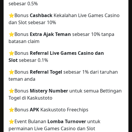
sebesar 0.5%
⭐️Bonus
Cashback
Kekalahan Live Games Casino
dan Slot sebesar 10%
⭐️Bonus
Extra Ajak Teman
sebesar 10% tanpa
batasan claim
⭐️Bonus
Referral Live Games Casino dan
Slot
sebesar 0.1%
⭐️Bonus
Referral Togel
sebesar 1% dari taruhan
teman anda
⭐️Bonus
Mistery Number
untuk semua Bettingan
Togel di Kaskustoto
⭐️Bonus
APK
Kaskustoto Freechips
⭐️Event Bulanan
Lomba Turnover
untuk
permainan Live Games Casino dan Slot