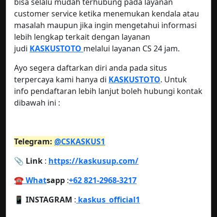
bisa selalu mudah terhubung pada layanan
customer service ketika menemukan kendala atau
masalah maupun jika ingin mengetahui informasi
lebih lengkap terkait dengan layanan
judi
KASKUSTOTO
melalui layanan CS 24 jam.
Ayo segera daftarkan diri anda pada situs
terpercaya kami hanya di
KASKUSTOTO
. Untuk
info pendaftaran lebih lanjut boleh hubungi kontak
dibawah ini :
Telegram:
@CSKASKUS1
📎 Link
:
https://kaskusup.com/
☎️ What
sapp
:
+62 821-2968-3217
📱 INSTAGRAM
:
kaskus_official1