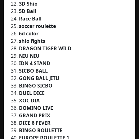
3D Shio
5D Ball
Race Ball
soccer roulette
6d color
shio fights
DRAGON TIGER WILD
NIU NIU
IDN 4 STAND
SICBO BALL
GONG BALL JITU
BINGO SICBO
DUEL DICE
XOC DIA
DOMINO LIVE
GRAND PRIX
DICE 6 FEVER
BINGO ROULETTE
EUROPE ROULETTE 1