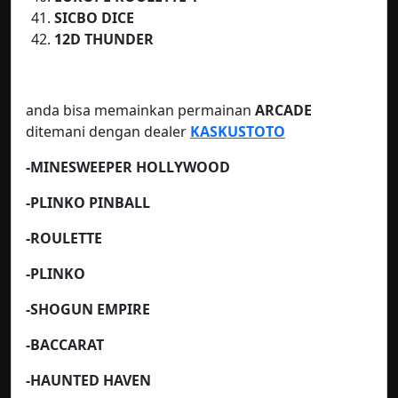
SICBO DICE
12D THUNDER
anda bisa memainkan permainan
ARCADE
ditemani dengan dealer
KASKUSTOTO
-MINESWEEPER HOLLYWOOD
-PLINKO PINBALL
-ROULETTE
-PLINKO
-SHOGUN EMPIRE
-BACCARAT
-HAUNTED HAVEN