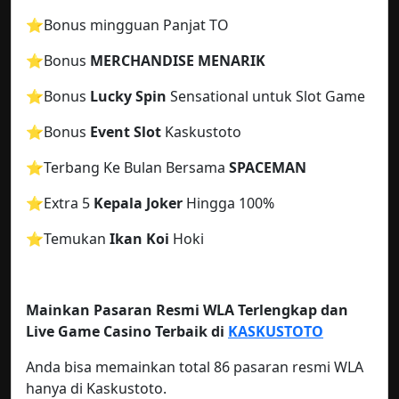
⭐️Bonus mingguan Panjat TO
⭐️
Bonus
MERCHANDISE MENARIK
⭐️Bonus
Lucky Spin
Sensational untuk Slot Game
⭐️Bonus
Event Slot
Kaskustoto
⭐️Terbang Ke Bulan Bersama
SPACEMAN
⭐️Extra 5
Kepala Joker
Hingga 100%
⭐️Temukan
Ikan Koi
Hoki
Mainkan Pasaran Resmi WLA Terlengkap dan
Live Game Casino Terbaik di
KASKUSTOTO
Anda bisa memainkan total 86 pasaran resmi WLA
hanya di Kaskustoto.