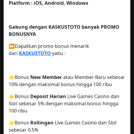
Platform :
iOS, Android, Windows
Gabung dengan KASKUSTOTO
banyak PROMO
BONUSNYA
⏩Dapatkan promo bonus menarik
dari
KASKUSTOTO
yaitu :
⭐️Bonus
New Member
atau Member Baru sebesar
10% dengan maksimal bonus hingga 100 ribu
⭐️Bonus
Deposit Harian
Live Games Casino dan
Slot sebesar 5% dengan maksimal bonus hingga
100 ribu
⭐️Bonus
Rollingan
Live Games Casino dan Slot
sebesar 0.5%