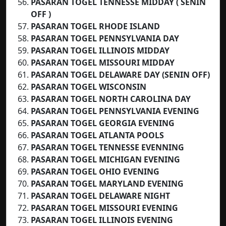
PASARAN TOGEL TENNESSE MIDDAY ( SENIN
OFF )
PASARAN TOGEL RHODE ISLAND
PASARAN TOGEL PENNSYLVANIA DAY
PASARAN TOGEL ILLINOIS MIDDAY
PASARAN TOGEL MISSOURI MIDDAY
PASARAN TOGEL DELAWARE DAY (SENIN OFF)
PASARAN TOGEL WISCONSIN
PASARAN TOGEL NORTH CAROLINA DAY
PASARAN TOGEL PENNSYLVANIA EVENING
PASARAN TOGEL GEORGIA EVENING
PASARAN TOGEL ATLANTA POOLS
PASARAN TOGEL TENNESSE EVENNING
PASARAN TOGEL MICHIGAN EVENING
PASARAN TOGEL OHIO EVENING
PASARAN TOGEL MARYLAND EVENING
PASARAN TOGEL DELAWARE NIGHT
PASARAN TOGEL MISSOURI EVENING
PASARAN TOGEL ILLINOIS EVENING