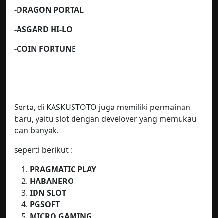
-DRAGON PORTAL
-ASGARD HI-LO
-COIN FORTUNE
Serta, di KASKUSTOTO juga memiliki permainan
baru, yaitu slot dengan develover yang memukau
dan banyak.
seperti berikut :
PRAGMATIC PLAY
HABANERO
IDN SLOT
PGSOFT
MICRO GAMING