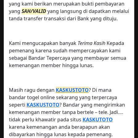
yang kami berikan merupakan bukti pembayaran
yang
SAH/VALID
yang langsung di dapatkan melalui
tanda transfer transaksi dari Bank yang dituju.
Kami mengucapakan banyak
Terima Kasih
Kepada
pemenang karena sudah mempercayakan kami
sebagai Bandar Tepercaya yang membayar semua
kemenangan member hingga lunas.
Masih ragu dengan
KASKUSTOTO
? Di mana
bandar togel online sekarang yang terpercaya
seperti
KASKUSTOTO
? Bandar yang mengirimkan
kemenangan member tanpa bertele – tele. Jadi….
tidak perlu khawatir pada situs
KASKUTOTO
karena kemenangan anda berapapun akan
dibayarkan hingga lunas kepada pemenang.