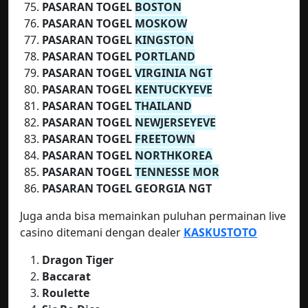
PASARAN TOGEL
BOSTON
PASARAN TOGEL
MOSKOW
PASARAN TOGEL
KINGSTON
PASARAN TOGEL
PORTLAND
PASARAN TOGEL
VIRGINIA NGT
PASARAN TOGEL
KENTUCKYEVE
PASARAN TOGEL
THAILAND
PASARAN TOGEL
NEWJERSEYEVE
PASARAN TOGEL
FREETOWN
PASARAN TOGEL
NORTHKOREA
PASARAN TOGEL
TENNESSE MOR
PASARAN TOGEL GEORGIA NGT
Juga anda bisa memainkan puluhan permainan live
casino ditemani dengan dealer
KASKUSTOTO
Dragon Tiger
Baccarat
Roulette