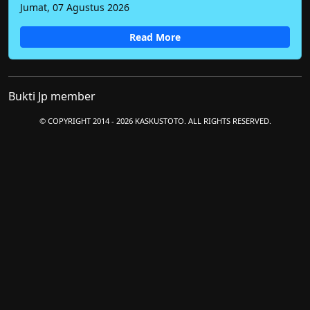
Jumat, 07 Agustus 2026
Read More
Bukti Jp member
© COPYRIGHT 2014 - 2026 KASKUSTOTO. ALL RIGHTS RESERVED.