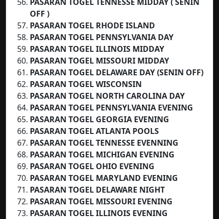
PASARAN TOGEL TENNESSE MIDDAY ( SENIN
OFF )
PASARAN TOGEL RHODE ISLAND
PASARAN TOGEL PENNSYLVANIA DAY
PASARAN TOGEL ILLINOIS MIDDAY
PASARAN TOGEL MISSOURI MIDDAY
PASARAN TOGEL DELAWARE DAY (SENIN OFF)
PASARAN TOGEL WISCONSIN
PASARAN TOGEL NORTH CAROLINA DAY
PASARAN TOGEL PENNSYLVANIA EVENING
PASARAN TOGEL GEORGIA EVENING
PASARAN TOGEL ATLANTA POOLS
PASARAN TOGEL TENNESSE EVENNING
PASARAN TOGEL MICHIGAN EVENING
PASARAN TOGEL OHIO EVENING
PASARAN TOGEL MARYLAND EVENING
PASARAN TOGEL DELAWARE NIGHT
PASARAN TOGEL MISSOURI EVENING
PASARAN TOGEL ILLINOIS EVENING