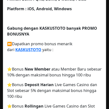
Platform :
iOS, Android, Windows
Gabung dengan KASKUSTOTO
banyak PROMO
BONUSNYA
⏩Dapatkan promo bonus menarik
dari
KASKUSTOTO
yaitu :
⭐️Bonus
New Member
atau Member Baru sebesar
10% dengan maksimal bonus hingga 100 ribu
⭐️Bonus
Deposit Harian
Live Games Casino dan
Slot sebesar 5% dengan maksimal bonus hingga
100 ribu
⭐️Bonus
Rollingan
Live Games Casino dan Slot