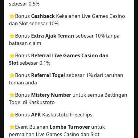
sebesar 0.5%
⭐️Bonus
Cashback
Kekalahan Live Games Casino
dan Slot sebesar 10%
⭐️Bonus
Extra Ajak Teman
sebesar 10% tanpa
batasan claim
⭐️Bonus
Referral Live Games Casino dan
Slot
sebesar 0.1%
⭐️Bonus
Referral Togel
sebesar 1% dari taruhan
teman anda
⭐️Bonus
Mistery Number
untuk semua Bettingan
Togel di Kaskustoto
⭐️Bonus
APK
Kaskustoto Freechips
⭐️Event Bulanan
Lomba Turnover
untuk
permainan Live Games Casino dan Slot