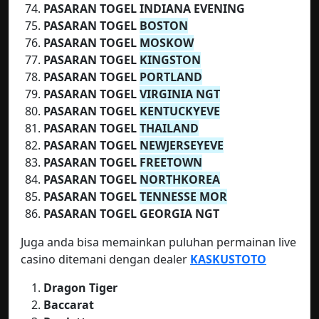
PASARAN TOGEL INDIANA EVENING
PASARAN TOGEL
BOSTON
PASARAN TOGEL
MOSKOW
PASARAN TOGEL
KINGSTON
PASARAN TOGEL
PORTLAND
PASARAN TOGEL
VIRGINIA NGT
PASARAN TOGEL
KENTUCKYEVE
PASARAN TOGEL
THAILAND
PASARAN TOGEL
NEWJERSEYEVE
PASARAN TOGEL
FREETOWN
PASARAN TOGEL
NORTHKOREA
PASARAN TOGEL
TENNESSE MOR
PASARAN TOGEL GEORGIA NGT
Juga anda bisa memainkan puluhan permainan live
casino ditemani dengan dealer
KASKUSTOTO
Dragon Tiger
Baccarat