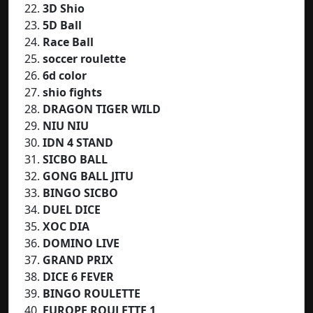
3D Shio
5D Ball
Race Ball
soccer roulette
6d color
shio fights
DRAGON TIGER WILD
NIU NIU
IDN 4 STAND
SICBO BALL
GONG BALL JITU
BINGO SICBO
DUEL DICE
XOC DIA
DOMINO LIVE
GRAND PRIX
DICE 6 FEVER
BINGO ROULETTE
EUROPE ROULETTE 1