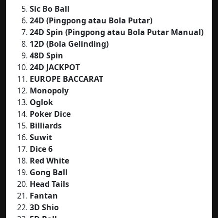
Sic Bo Ball
24D (Pingpong atau Bola Putar)
24D Spin (Pingpong atau Bola Putar Manual)
12D (Bola Gelinding)
48D Spin
24D JACKPOT
EUROPE BACCARAT
Monopoly
Oglok
Poker Dice
Billiards
Suwit
Dice 6
Red White
Gong Ball
Head Tails
Fantan
3D Shio