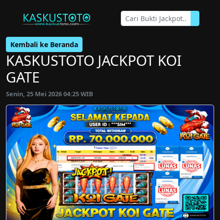
Kembali ke Beranda
KASKUSTOTO JACKPOT KOI
GATE
Senin, 25 Mei 2026 04:25 WIB