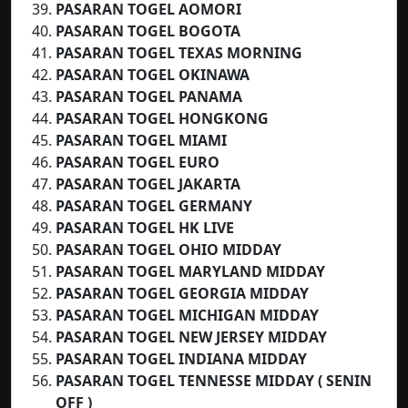
PASARAN TOGEL AOMORI
PASARAN TOGEL BOGOTA
PASARAN TOGEL TEXAS MORNING
PASARAN TOGEL OKINAWA
PASARAN TOGEL PANAMA
PASARAN TOGEL HONGKONG
PASARAN TOGEL MIAMI
PASARAN TOGEL EURO
PASARAN TOGEL
JAKARTA
PASARAN TOGEL GERMANY
PASARAN TOGEL HK LIVE
PASARAN TOGEL OHIO MIDDAY
PASARAN TOGEL MARYLAND MIDDAY
PASARAN TOGEL GEORGIA MIDDAY
PASARAN TOGEL MICHIGAN MIDDAY
PASARAN TOGEL NEW JERSEY MIDDAY
PASARAN TOGEL INDIANA MIDDAY
PASARAN TOGEL TENNESSE MIDDAY ( SENIN
OFF )