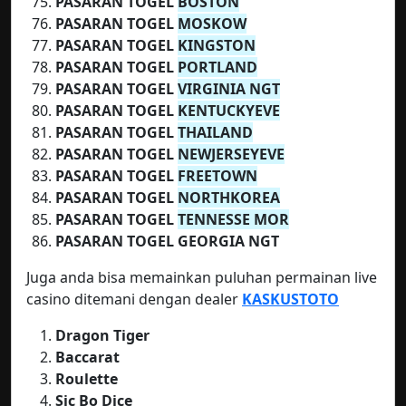
PASARAN TOGEL
BOSTON
PASARAN TOGEL
MOSKOW
PASARAN TOGEL
KINGSTON
PASARAN TOGEL
PORTLAND
PASARAN TOGEL
VIRGINIA NGT
PASARAN TOGEL
KENTUCKYEVE
PASARAN TOGEL
THAILAND
PASARAN TOGEL
NEWJERSEYEVE
PASARAN TOGEL
FREETOWN
PASARAN TOGEL
NORTHKOREA
PASARAN TOGEL
TENNESSE MOR
PASARAN TOGEL GEORGIA NGT
Juga anda bisa memainkan puluhan permainan live
casino ditemani dengan dealer
KASKUSTOTO
Dragon Tiger
Baccarat
Roulette
Sic Bo Dice