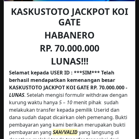
KASKUSTOTO JACKPOT KOI
GATE
HABANERO
RP. 70.000.000
LUNAS!!!
Selamat kepada USER ID : ***SIM*** Telah
berhasil mendapatkan kemenangan besar
KASKUSTOTO JACKPOT KOI GATE RP. 70.000.000 -
LUNAS
. Setelah mengisi formulir withdraw dengan
kurung waktu hanya
5 – 10
menit pihak
sudah
melakukan transfer kepada pemilik Userid dan
dana sudah dapat dicairkan oleh pemenang. Bukti
pembayaran yang kami berikan merupakan bukti
pembayaran yang
SAH/VALID
yang langsung di