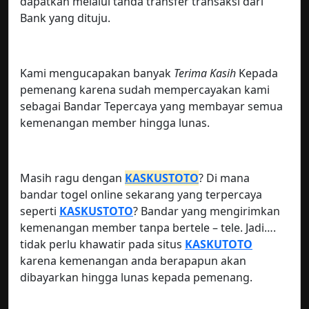
dapatkan melalui tanda transfer transaksi dari
Bank yang dituju.
Kami mengucapakan banyak
Terima Kasih
Kepada
pemenang karena sudah mempercayakan kami
sebagai Bandar Tepercaya yang membayar semua
kemenangan member hingga lunas.
Masih ragu dengan
KASKUSTOTO
? Di mana
bandar togel online sekarang yang terpercaya
seperti
KASKUSTOTO
? Bandar yang mengirimkan
kemenangan member tanpa bertele – tele. Jadi….
tidak perlu khawatir pada situs
KASKUTOTO
karena kemenangan anda berapapun akan
dibayarkan hingga lunas kepada pemenang.