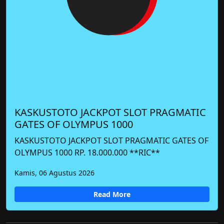
KASKUSTOTO JACKPOT SLOT PRAGMATIC
GATES OF OLYMPUS 1000
KASKUSTOTO JACKPOT SLOT PRAGMATIC GATES OF
OLYMPUS 1000 RP. 18.000.000 **RIC**
Kamis, 06 Agustus 2026
Read More