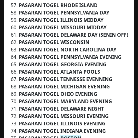
PASARAN TOGEL RHODE ISLAND
PASARAN TOGEL PENNSYLVANIA DAY
PASARAN TOGEL ILLINOIS MIDDAY
PASARAN TOGEL MISSOURI MIDDAY
PASARAN TOGEL DELAWARE DAY (SENIN OFF)
PASARAN TOGEL WISCONSIN
PASARAN TOGEL NORTH CAROLINA DAY
PASARAN TOGEL PENNSYLVANIA EVENING
PASARAN TOGEL GEORGIA EVENING
PASARAN TOGEL ATLANTA POOLS
PASARAN TOGEL TENNESSE EVENNING
PASARAN TOGEL MICHIGAN EVENING
PASARAN TOGEL OHIO EVENING
PASARAN TOGEL MARYLAND EVENING
PASARAN TOGEL DELAWARE NIGHT
PASARAN TOGEL MISSOURI EVENING
PASARAN TOGEL ILLINOIS EVENING
PASARAN TOGEL INDIANA EVENING