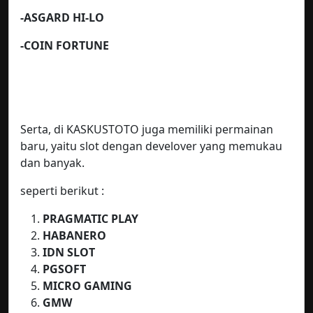
-ASGARD HI-LO
-COIN FORTUNE
Serta, di KASKUSTOTO juga memiliki permainan
baru, yaitu slot dengan develover yang memukau
dan banyak.
seperti berikut :
PRAGMATIC PLAY
HABANERO
IDN SLOT
PGSOFT
MICRO GAMING
GMW