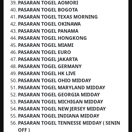
PASARAN TOGEL AOMORI
PASARAN TOGEL BOGOTA
PASARAN TOGEL TEXAS MORNING
PASARAN TOGEL OKINAWA
PASARAN TOGEL PANAMA
PASARAN TOGEL HONGKONG
PASARAN TOGEL MIAMI
PASARAN TOGEL EURO
PASARAN TOGEL
JAKARTA
PASARAN TOGEL GERMANY
PASARAN TOGEL HK LIVE
PASARAN TOGEL OHIO MIDDAY
PASARAN TOGEL MARYLAND MIDDAY
PASARAN TOGEL GEORGIA MIDDAY
PASARAN TOGEL MICHIGAN MIDDAY
PASARAN TOGEL NEW JERSEY MIDDAY
PASARAN TOGEL INDIANA MIDDAY
PASARAN TOGEL TENNESSE MIDDAY ( SENIN
OFF )