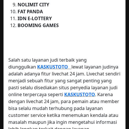
NOLIMIT CITY
FAT PANDA
IDN E-LOTTERY
BOOMING GAMES
Salah satu layanan judi terbaik yang
diunggulkan
KASKUSTOTO
lewat layanan judinya
adalah adanya fitur livechat 24 jam. Livechat sendiri
menjadi sebuah fitur yang sangat penting yang
pasti selalu disediakan situs penyedia layanan judi
online terpercaya seperti
KASKUSTOTO
. Karena
dengan livechat 24 jam, para pemain atau member
bisa selalu mudah terhubung pada layanan
customer service ketika menemukan kendala atau
masalah maupun jika ingin mengetahui informasi
lebih lengkap terkait dengan layanan