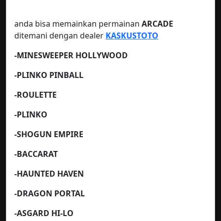
anda bisa memainkan permainan
ARCADE
ditemani dengan dealer
KASKUSTOTO
-MINESWEEPER HOLLYWOOD
-PLINKO PINBALL
-ROULETTE
-PLINKO
-SHOGUN EMPIRE
-BACCARAT
-HAUNTED HAVEN
-DRAGON PORTAL
-ASGARD HI-LO