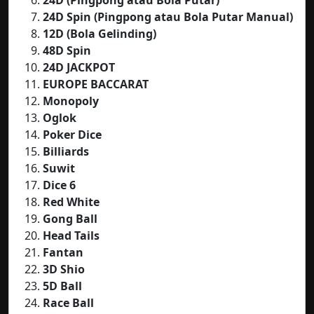
24D Spin (Pingpong atau Bola Putar Manual)
12D (Bola Gelinding)
48D Spin
24D JACKPOT
EUROPE BACCARAT
Monopoly
Oglok
Poker Dice
Billiards
Suwit
Dice 6
Red White
Gong Ball
Head Tails
Fantan
3D Shio
5D Ball
Race Ball