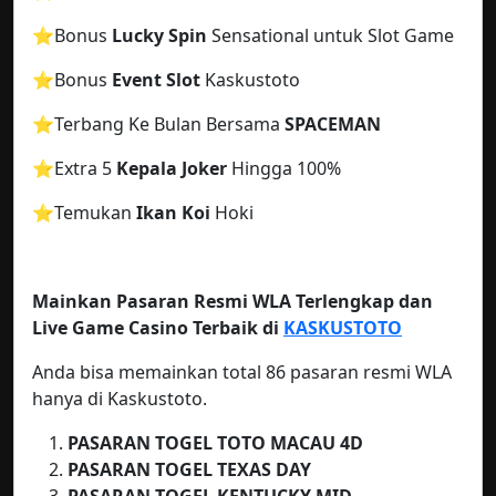
⭐️Bonus
Lucky Spin
Sensational untuk Slot Game
⭐️Bonus
Event Slot
Kaskustoto
⭐️Terbang Ke Bulan Bersama
SPACEMAN
⭐️Extra 5
Kepala Joker
Hingga 100%
⭐️Temukan
Ikan Koi
Hoki
Mainkan Pasaran Resmi WLA Terlengkap dan
Live Game Casino Terbaik di
KASKUSTOTO
Anda bisa memainkan total 86 pasaran resmi WLA
hanya di Kaskustoto.
PASARAN TOGEL TOTO MACAU
4D
PASARAN TOGEL TEXAS DAY
PASARAN TOGEL KENTUCKY MID