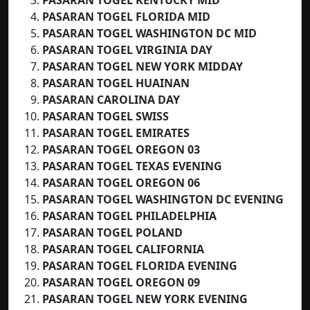
PASARAN TOGEL
FLORIDA MID
PASARAN TOGEL WASHINGTON DC MID
PASARAN TOGEL VIRGINIA DAY
PASARAN TOGEL NEW YORK MIDDAY
PASARAN TOGEL HUAINAN
PASARAN CAROLINA DAY
PASARAN TOGEL SWISS
PASARAN TOGEL EMIRATES
PASARAN TOGEL OREGON 03
PASARAN TOGEL TEXAS EVENING
PASARAN TOGEL OREGON 06
PASARAN TOGEL WASHINGTON DC EVENING
PASARAN TOGEL PHILADELPHIA
PASARAN TOGEL POLAND
PASARAN TOGEL CALIFORNIA
PASARAN TOGEL FLORIDA EVENING
PASARAN TOGEL OREGON 09
PASARAN TOGEL NEW YORK EVENING