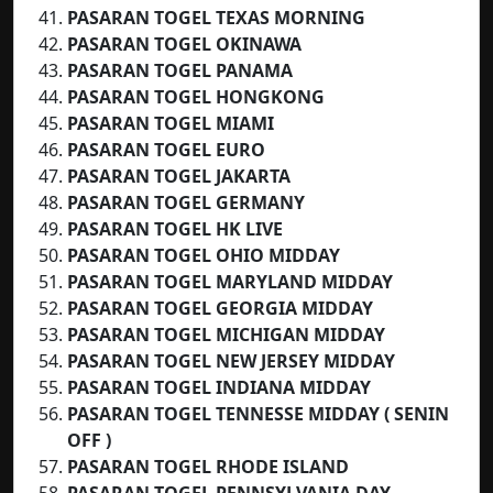
PASARAN TOGEL TEXAS MORNING
PASARAN TOGEL OKINAWA
PASARAN TOGEL PANAMA
PASARAN TOGEL HONGKONG
PASARAN TOGEL MIAMI
PASARAN TOGEL EURO
PASARAN TOGEL
JAKARTA
PASARAN TOGEL GERMANY
PASARAN TOGEL HK LIVE
PASARAN TOGEL OHIO MIDDAY
PASARAN TOGEL MARYLAND MIDDAY
PASARAN TOGEL GEORGIA MIDDAY
PASARAN TOGEL MICHIGAN MIDDAY
PASARAN TOGEL NEW JERSEY MIDDAY
PASARAN TOGEL INDIANA MIDDAY
PASARAN TOGEL TENNESSE MIDDAY ( SENIN
OFF )
PASARAN TOGEL RHODE ISLAND
PASARAN TOGEL PENNSYLVANIA DAY