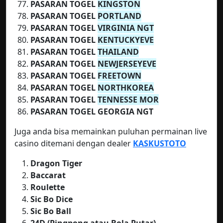
PASARAN TOGEL
KINGSTON
PASARAN TOGEL
PORTLAND
PASARAN TOGEL
VIRGINIA NGT
PASARAN TOGEL
KENTUCKYEVE
PASARAN TOGEL
THAILAND
PASARAN TOGEL
NEWJERSEYEVE
PASARAN TOGEL
FREETOWN
PASARAN TOGEL
NORTHKOREA
PASARAN TOGEL
TENNESSE MOR
PASARAN TOGEL GEORGIA NGT
Juga anda bisa memainkan puluhan permainan live
casino ditemani dengan dealer
KASKUSTOTO
Dragon Tiger
Baccarat
Roulette
Sic Bo Dice
Sic Bo Ball
24D (Pingpong atau Bola Putar)