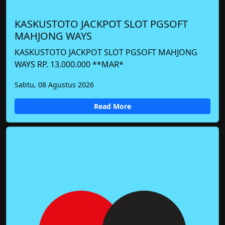
KASKUSTOTO JACKPOT SLOT PGSOFT
MAHJONG WAYS
KASKUSTOTO JACKPOT SLOT PGSOFT MAHJONG
WAYS RP. 13.000.000 **MAR*
Sabtu, 08 Agustus 2026
Read More