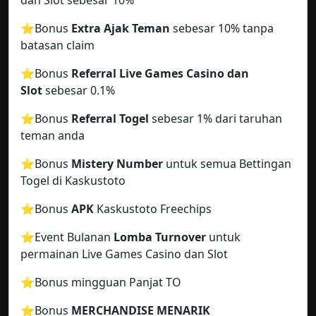
⭐️Bonus
Extra Ajak Teman
sebesar 10% tanpa
batasan claim
⭐️Bonus
Referral Live Games Casino dan
Slot
sebesar 0.1%
⭐️Bonus
Referral Togel
sebesar 1% dari taruhan
teman anda
⭐️Bonus
Mistery Number
untuk semua Bettingan
Togel di Kaskustoto
⭐️Bonus
APK
Kaskustoto Freechips
⭐️Event Bulanan
Lomba Turnover
untuk
permainan Live Games Casino dan Slot
⭐️Bonus mingguan Panjat TO
⭐️
Bonus
MERCHANDISE MENARIK