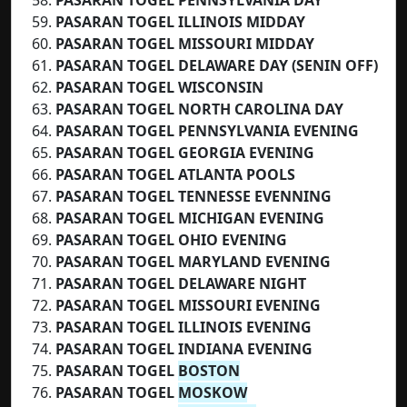
PASARAN TOGEL ILLINOIS MIDDAY
PASARAN TOGEL MISSOURI MIDDAY
PASARAN TOGEL DELAWARE DAY (SENIN OFF)
PASARAN TOGEL WISCONSIN
PASARAN TOGEL NORTH CAROLINA DAY
PASARAN TOGEL PENNSYLVANIA EVENING
PASARAN TOGEL GEORGIA EVENING
PASARAN TOGEL ATLANTA POOLS
PASARAN TOGEL TENNESSE EVENNING
PASARAN TOGEL MICHIGAN EVENING
PASARAN TOGEL OHIO EVENING
PASARAN TOGEL MARYLAND EVENING
PASARAN TOGEL DELAWARE NIGHT
PASARAN TOGEL MISSOURI EVENING
PASARAN TOGEL ILLINOIS EVENING
PASARAN TOGEL INDIANA EVENING
PASARAN TOGEL
BOSTON
PASARAN TOGEL
MOSKOW