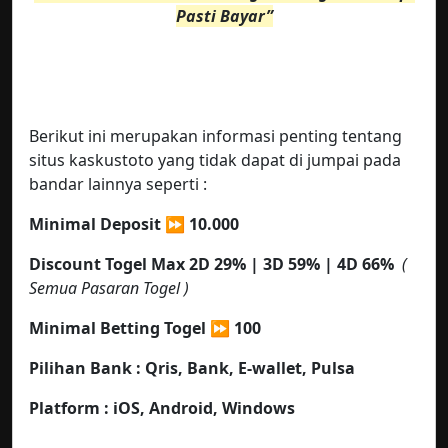
Pasti Bayar”
Berikut ini merupakan informasi penting tentang
situs kaskustoto yang tidak dapat di jumpai pada
bandar lainnya seperti :
Minimal Deposit ⏩ 10.000
Discount Togel Max 2D 29% | 3D 59% | 4D 66%
(
Semua Pasaran Togel )
Minimal Betting Togel
⏩ 100
Pilihan Bank : Qris,
Bank, E-wallet, Pulsa
Platform :
iOS, Android, Windows