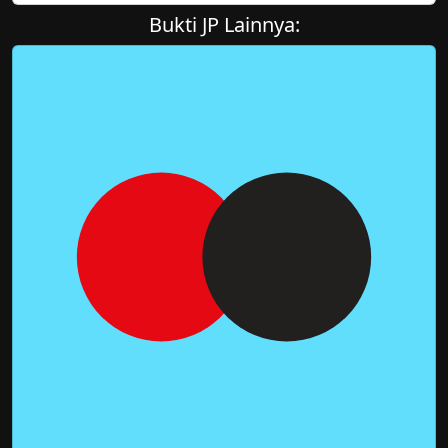
Bukti JP Lainnya: