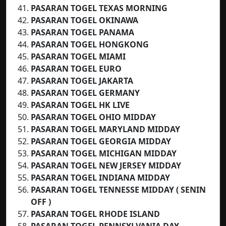
PASARAN TOGEL TEXAS MORNING
PASARAN TOGEL OKINAWA
PASARAN TOGEL PANAMA
PASARAN TOGEL HONGKONG
PASARAN TOGEL MIAMI
PASARAN TOGEL EURO
PASARAN TOGEL
JAKARTA
PASARAN TOGEL GERMANY
PASARAN TOGEL HK LIVE
PASARAN TOGEL OHIO MIDDAY
PASARAN TOGEL MARYLAND MIDDAY
PASARAN TOGEL GEORGIA MIDDAY
PASARAN TOGEL MICHIGAN MIDDAY
PASARAN TOGEL NEW JERSEY MIDDAY
PASARAN TOGEL INDIANA MIDDAY
PASARAN TOGEL TENNESSE MIDDAY ( SENIN
OFF )
PASARAN TOGEL RHODE ISLAND
PASARAN TOGEL PENNSYLVANIA DAY