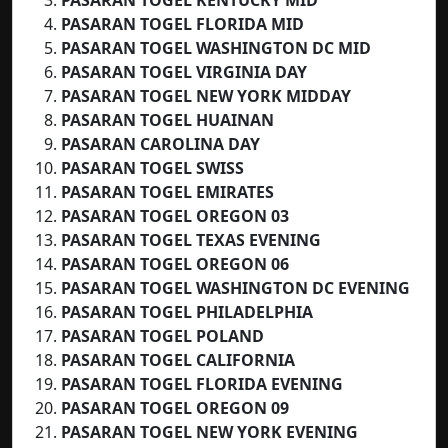
PASARAN TOGEL
FLORIDA MID
PASARAN TOGEL WASHINGTON DC MID
PASARAN TOGEL VIRGINIA DAY
PASARAN TOGEL NEW YORK MIDDAY
PASARAN TOGEL HUAINAN
PASARAN CAROLINA DAY
PASARAN TOGEL SWISS
PASARAN TOGEL EMIRATES
PASARAN TOGEL OREGON 03
PASARAN TOGEL TEXAS EVENING
PASARAN TOGEL OREGON 06
PASARAN TOGEL WASHINGTON DC EVENING
PASARAN TOGEL PHILADELPHIA
PASARAN TOGEL POLAND
PASARAN TOGEL CALIFORNIA
PASARAN TOGEL FLORIDA EVENING
PASARAN TOGEL OREGON 09
PASARAN TOGEL NEW YORK EVENING