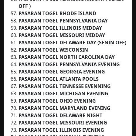
OFF )
PASARAN TOGEL RHODE ISLAND
PASARAN TOGEL PENNSYLVANIA DAY
PASARAN TOGEL ILLINOIS MIDDAY
PASARAN TOGEL MISSOURI MIDDAY
PASARAN TOGEL DELAWARE DAY (SENIN OFF)
PASARAN TOGEL WISCONSIN
PASARAN TOGEL NORTH CAROLINA DAY
PASARAN TOGEL PENNSYLVANIA EVENING
PASARAN TOGEL GEORGIA EVENING
PASARAN TOGEL ATLANTA POOLS
PASARAN TOGEL TENNESSE EVENNING
PASARAN TOGEL MICHIGAN EVENING
PASARAN TOGEL OHIO EVENING
PASARAN TOGEL MARYLAND EVENING
PASARAN TOGEL DELAWARE NIGHT
PASARAN TOGEL MISSOURI EVENING
PASARAN TOGEL ILLINOIS EVENING