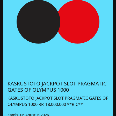
KASKUSTOTO JACKPOT SLOT PRAGMATIC
GATES OF OLYMPUS 1000
KASKUSTOTO JACKPOT SLOT PRAGMATIC GATES OF
OLYMPUS 1000 RP. 18.000.000 **RIC**
Kamis, 06 Agustus 2026