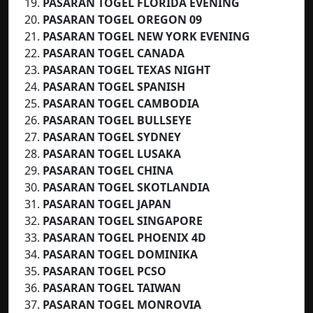
PASARAN TOGEL FLORIDA EVENING
PASARAN TOGEL OREGON 09
PASARAN TOGEL NEW YORK EVENING
PASARAN TOGEL CANADA
PASARAN TOGEL
TEXAS NIGHT
PASARAN TOGEL
SPANISH
PASARAN TOGEL CAMBODIA
PASARAN TOGEL BULLSEYE
PASARAN TOGEL SYDNEY
PASARAN TOGEL LUSAKA
PASARAN TOGEL CHINA
PASARAN TOGEL SKOTLANDIA
PASARAN TOGEL JAPAN
PASARAN TOGEL SINGAPORE
PASARAN TOGEL PHOENIX 4D
PASARAN TOGEL DOMINIKA
PASARAN TOGEL PCSO
PASARAN TOGEL TAIWAN
PASARAN TOGEL MONROVIA