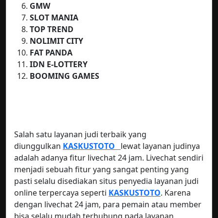
GMW
SLOT MANIA
TOP TREND
NOLIMIT CITY
FAT PANDA
IDN E-LOTTERY
BOOMING GAMES
Salah satu layanan judi terbaik yang
diunggulkan
KASKUSTOTO
lewat layanan judinya
adalah adanya fitur livechat 24 jam. Livechat sendiri
menjadi sebuah fitur yang sangat penting yang
pasti selalu disediakan situs penyedia layanan judi
online terpercaya seperti
KASKUSTOTO
. Karena
dengan livechat 24 jam, para pemain atau member
bisa selalu mudah terhubung pada layanan