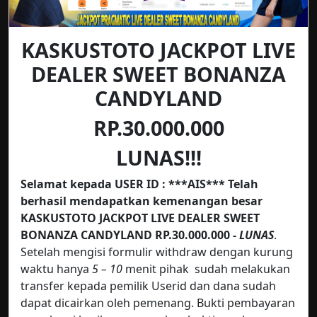
KASKUSTOTO JACKPOT LIVE
DEALER SWEET BONANZA
CANDYLAND
RP.30.000.000
LUNAS!!!
Selamat kepada USER ID : ***AIS*** Telah
berhasil mendapatkan kemenangan besar
KASKUSTOTO JACKPOT LIVE DEALER SWEET
BONANZA CANDYLAND RP.30.000.000 -
LUNAS
.
Setelah mengisi formulir withdraw dengan kurung
waktu hanya
5 – 10
menit pihak
sudah melakukan
transfer kepada pemilik Userid dan dana sudah
dapat dicairkan oleh pemenang. Bukti pembayaran