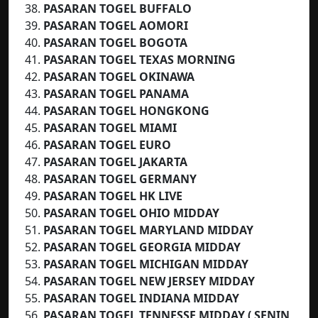
PASARAN TOGEL BUFFALO
PASARAN TOGEL AOMORI
PASARAN TOGEL BOGOTA
PASARAN TOGEL TEXAS MORNING
PASARAN TOGEL OKINAWA
PASARAN TOGEL PANAMA
PASARAN TOGEL HONGKONG
PASARAN TOGEL MIAMI
PASARAN TOGEL EURO
PASARAN TOGEL
JAKARTA
PASARAN TOGEL GERMANY
PASARAN TOGEL HK LIVE
PASARAN TOGEL OHIO MIDDAY
PASARAN TOGEL MARYLAND MIDDAY
PASARAN TOGEL GEORGIA MIDDAY
PASARAN TOGEL MICHIGAN MIDDAY
PASARAN TOGEL NEW JERSEY MIDDAY
PASARAN TOGEL INDIANA MIDDAY
PASARAN TOGEL TENNESSE MIDDAY ( SENIN