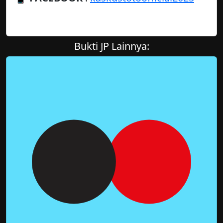
Bukti JP Lainnya: