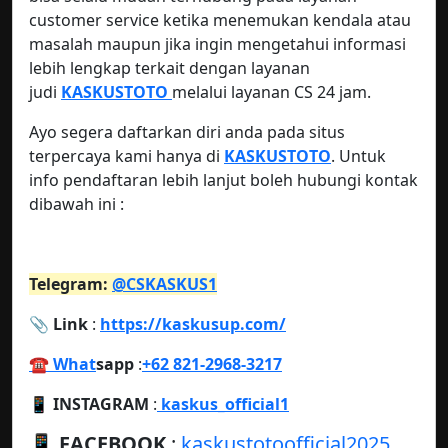
customer service ketika menemukan kendala atau
masalah maupun jika ingin mengetahui informasi
lebih lengkap terkait dengan layanan
judi
KASKUSTOTO
melalui layanan CS 24 jam.
Ayo segera daftarkan diri anda pada situs
terpercaya kami hanya di
KASKUSTOTO
. Untuk
info pendaftaran lebih lanjut boleh hubungi kontak
dibawah ini :
Telegram:
@CSKASKUS1
📎 Link
:
https://kaskusup.com/
☎️ What
sapp
:
+62 821-2968-3217
📱 INSTAGRAM
:
kaskus_official1
📱
FACEBOOK
:
kaskustotoofficial2025