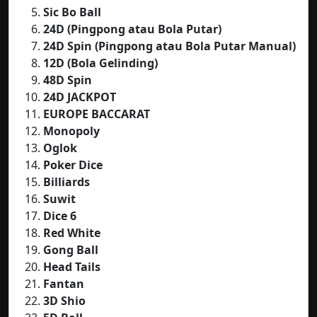
Sic Bo Ball
24D (Pingpong atau Bola Putar)
24D Spin (Pingpong atau Bola Putar Manual)
12D (Bola Gelinding)
48D Spin
24D JACKPOT
EUROPE BACCARAT
Monopoly
Oglok
Poker Dice
Billiards
Suwit
Dice 6
Red White
Gong Ball
Head Tails
Fantan
3D Shio