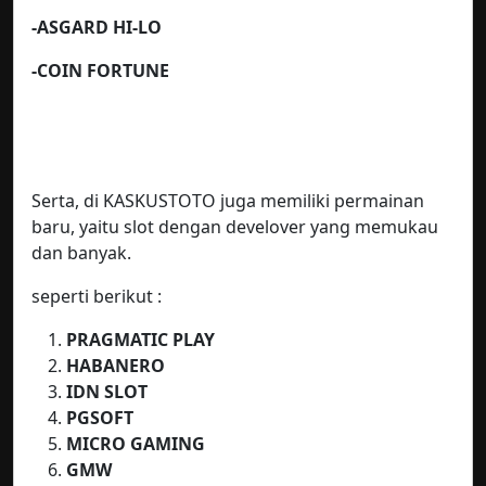
-ASGARD HI-LO
-COIN FORTUNE
Serta, di KASKUSTOTO juga memiliki permainan
baru, yaitu slot dengan develover yang memukau
dan banyak.
seperti berikut :
PRAGMATIC PLAY
HABANERO
IDN SLOT
PGSOFT
MICRO GAMING
GMW