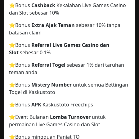
⭐️Bonus
Cashback
Kekalahan Live Games Casino
dan Slot sebesar 10%
⭐️Bonus
Extra Ajak Teman
sebesar 10% tanpa
batasan claim
⭐️Bonus
Referral Live Games Casino dan
Slot
sebesar 0.1%
⭐️Bonus
Referral Togel
sebesar 1% dari taruhan
teman anda
⭐️Bonus
Mistery Number
untuk semua Bettingan
Togel di Kaskustoto
⭐️Bonus
APK
Kaskustoto Freechips
⭐️Event Bulanan
Lomba Turnover
untuk
permainan Live Games Casino dan Slot
⭐️Bonus mingguan Panjat TO