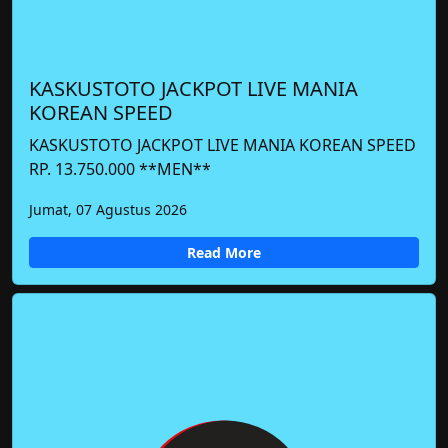
KASKUSTOTO JACKPOT LIVE MANIA
KOREAN SPEED
KASKUSTOTO JACKPOT LIVE MANIA KOREAN SPEED
RP. 13.750.000 **MEN**
Jumat, 07 Agustus 2026
Read More