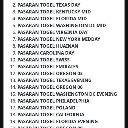
PASARAN TOGEL TEXAS DAY
PASARAN TOGEL KENTUCKY MID
PASARAN TOGEL
FLORIDA MID
PASARAN TOGEL WASHINGTON DC MID
PASARAN TOGEL VIRGINIA DAY
PASARAN TOGEL NEW YORK MIDDAY
PASARAN TOGEL HUAINAN
PASARAN CAROLINA DAY
PASARAN TOGEL SWISS
PASARAN TOGEL EMIRATES
PASARAN TOGEL OREGON 03
PASARAN TOGEL TEXAS EVENING
PASARAN TOGEL OREGON 06
PASARAN TOGEL WASHINGTON DC EVENING
PASARAN TOGEL PHILADELPHIA
PASARAN TOGEL POLAND
PASARAN TOGEL CALIFORNIA
PASARAN TOGEL FLORIDA EVENING