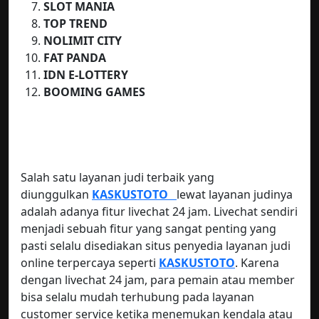
SLOT MANIA
TOP TREND
NOLIMIT CITY
FAT PANDA
IDN E-LOTTERY
BOOMING GAMES
Salah satu layanan judi terbaik yang
diunggulkan
KASKUSTOTO
lewat layanan judinya
adalah adanya fitur livechat 24 jam. Livechat sendiri
menjadi sebuah fitur yang sangat penting yang
pasti selalu disediakan situs penyedia layanan judi
online terpercaya seperti
KASKUSTOTO
. Karena
dengan livechat 24 jam, para pemain atau member
bisa selalu mudah terhubung pada layanan
customer service ketika menemukan kendala atau