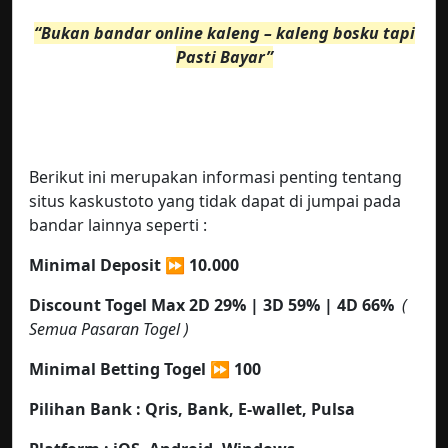
“Bukan bandar online kaleng – kaleng bosku tapi
Pasti Bayar”
Berikut ini merupakan informasi penting tentang
situs kaskustoto yang tidak dapat di jumpai pada
bandar lainnya seperti :
Minimal Deposit ⏩ 10.000
Discount Togel Max 2D 29% | 3D 59% | 4D 66%
(
Semua Pasaran Togel )
Minimal Betting Togel
⏩ 100
Pilihan Bank : Qris,
Bank, E-wallet, Pulsa