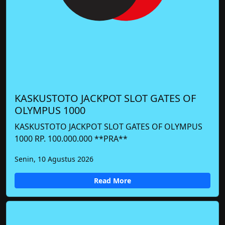
KASKUSTOTO JACKPOT SLOT GATES OF
OLYMPUS 1000
KASKUSTOTO JACKPOT SLOT GATES OF OLYMPUS
1000 RP. 100.000.000 **PRA**
Senin, 10 Agustus 2026
Read More