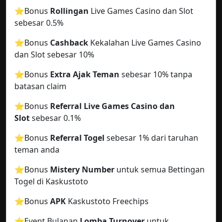
⭐️Bonus
Rollingan
Live Games Casino dan Slot
sebesar 0.5%
⭐️Bonus
Cashback
Kekalahan Live Games Casino
dan Slot sebesar 10%
⭐️Bonus
Extra Ajak Teman
sebesar 10% tanpa
batasan claim
⭐️Bonus
Referral Live Games Casino dan
Slot
sebesar 0.1%
⭐️Bonus
Referral Togel
sebesar 1% dari taruhan
teman anda
⭐️Bonus
Mistery Number
untuk semua Bettingan
Togel di Kaskustoto
⭐️Bonus
APK
Kaskustoto Freechips
⭐️Event Bulanan
Lomba Turnover
untuk