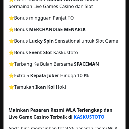
permainan Live Games Casino dan Slot
⭐️Bonus mingguan Panjat TO
⭐️
Bonus
MERCHANDISE MENARIK
⭐️Bonus
Lucky Spin
Sensational untuk Slot Game
⭐️Bonus
Event Slot
Kaskustoto
⭐️Terbang Ke Bulan Bersama
SPACEMAN
⭐️Extra 5
Kepala Joker
Hingga 100%
⭐️Temukan
Ikan Koi
Hoki
Mainkan Pasaran Resmi WLA Terlengkap dan
Live Game Casino Terbaik di
KASKUSTOTO
Anda bisa memainkan total 86 pasaran resmi WLA