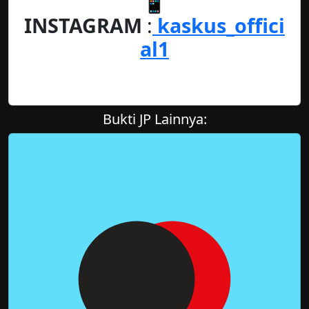
📱
INSTAGRAM
:
kaskus_offici
al1
Bukti JP Lainnya: