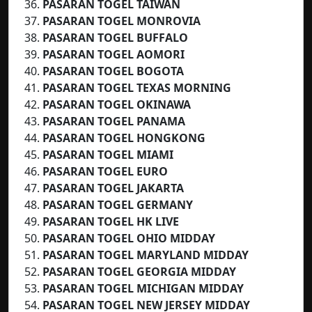
PASARAN TOGEL TAIWAN
PASARAN TOGEL MONROVIA
PASARAN TOGEL BUFFALO
PASARAN TOGEL AOMORI
PASARAN TOGEL BOGOTA
PASARAN TOGEL TEXAS MORNING
PASARAN TOGEL OKINAWA
PASARAN TOGEL PANAMA
PASARAN TOGEL HONGKONG
PASARAN TOGEL MIAMI
PASARAN TOGEL EURO
PASARAN TOGEL
JAKARTA
PASARAN TOGEL GERMANY
PASARAN TOGEL HK LIVE
PASARAN TOGEL OHIO MIDDAY
PASARAN TOGEL MARYLAND MIDDAY
PASARAN TOGEL GEORGIA MIDDAY
PASARAN TOGEL MICHIGAN MIDDAY
PASARAN TOGEL NEW JERSEY MIDDAY