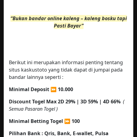
“Bukan bandar online kaleng – kaleng bosku tapi
Pasti Bayar”
Berikut ini merupakan informasi penting tentang
situs kaskustoto yang tidak dapat di jumpai pada
bandar lainnya seperti :
Minimal Deposit ⏩ 10.000
Discount Togel Max 2D 29% | 3D 59% | 4D 66%
(
Semua Pasaran Togel )
Minimal Betting Togel
⏩ 100
Pilihan Bank : Qris,
Bank, E-wallet, Pulsa