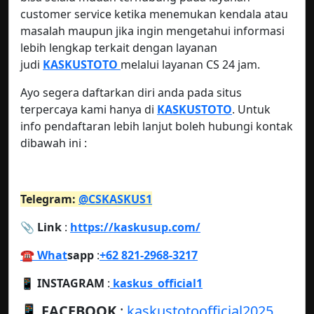
customer service ketika menemukan kendala atau
masalah maupun jika ingin mengetahui informasi
lebih lengkap terkait dengan layanan
judi
KASKUSTOTO
melalui layanan CS 24 jam.
Ayo segera daftarkan diri anda pada situs
terpercaya kami hanya di
KASKUSTOTO
. Untuk
info pendaftaran lebih lanjut boleh hubungi kontak
dibawah ini :
Telegram:
@CSKASKUS1
📎 Link
:
https://kaskusup.com/
☎️ What
sapp
:
+62 821-2968-3217
📱 INSTAGRAM
:
kaskus_official1
📱
FACEBOOK
:
kaskustotoofficial2025