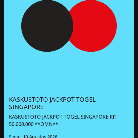
KASKUSTOTO JACKPOT TOGEL
SINGAPORE
KASKUSTOTO JACKPOT TOGEL SINGAPORE RP.
50.000.000 **OMN**
Senin, 10 Agustus 2026