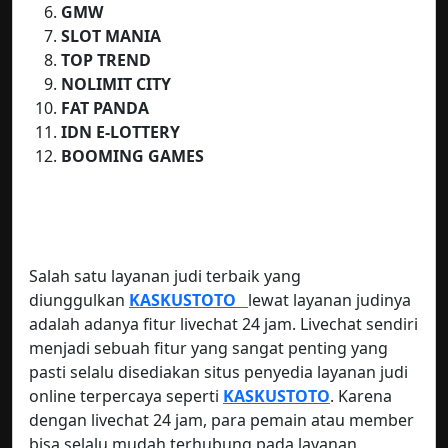
GMW
SLOT MANIA
TOP TREND
NOLIMIT CITY
FAT PANDA
IDN E-LOTTERY
BOOMING GAMES
Salah satu layanan judi terbaik yang
diunggulkan
KASKUSTOTO
lewat layanan judinya
adalah adanya fitur livechat 24 jam. Livechat sendiri
menjadi sebuah fitur yang sangat penting yang
pasti selalu disediakan situs penyedia layanan judi
online terpercaya seperti
KASKUSTOTO
. Karena
dengan livechat 24 jam, para pemain atau member
bisa selalu mudah terhubung pada layanan