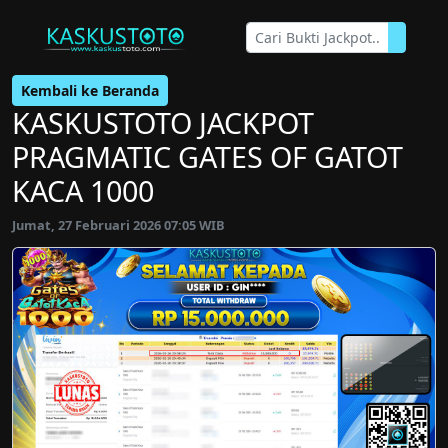
Kembali ke Beranda
KASKUSTOTO JACKPOT
PRAGMATIC GATES OF GATOT
KACA 1000
Jumat, 27 Februari 2026 07:05 WIB