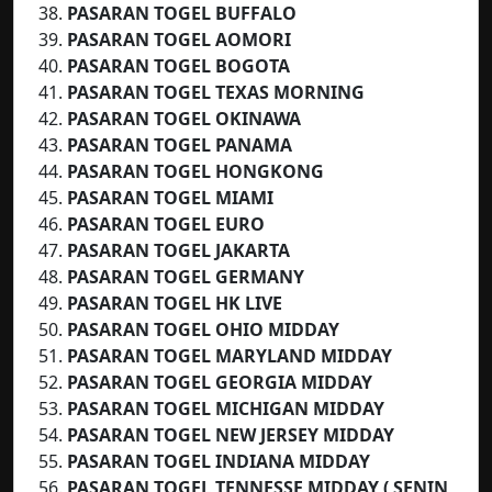
PASARAN TOGEL BUFFALO
PASARAN TOGEL AOMORI
PASARAN TOGEL BOGOTA
PASARAN TOGEL TEXAS MORNING
PASARAN TOGEL OKINAWA
PASARAN TOGEL PANAMA
PASARAN TOGEL HONGKONG
PASARAN TOGEL MIAMI
PASARAN TOGEL EURO
PASARAN TOGEL
JAKARTA
PASARAN TOGEL GERMANY
PASARAN TOGEL HK LIVE
PASARAN TOGEL OHIO MIDDAY
PASARAN TOGEL MARYLAND MIDDAY
PASARAN TOGEL GEORGIA MIDDAY
PASARAN TOGEL MICHIGAN MIDDAY
PASARAN TOGEL NEW JERSEY MIDDAY
PASARAN TOGEL INDIANA MIDDAY
PASARAN TOGEL TENNESSE MIDDAY ( SENIN