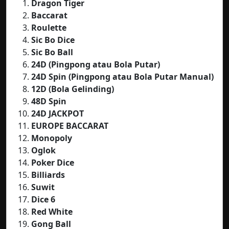
Dragon Tiger
Baccarat
Roulette
Sic Bo Dice
Sic Bo Ball
24D (Pingpong atau Bola Putar)
24D Spin (Pingpong atau Bola Putar Manual)
12D (Bola Gelinding)
48D Spin
24D JACKPOT
EUROPE BACCARAT
Monopoly
Oglok
Poker Dice
Billiards
Suwit
Dice 6
Red White
Gong Ball