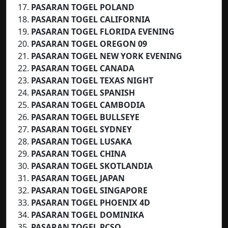
PASARAN TOGEL POLAND
PASARAN TOGEL CALIFORNIA
PASARAN TOGEL FLORIDA EVENING
PASARAN TOGEL OREGON 09
PASARAN TOGEL NEW YORK EVENING
PASARAN TOGEL CANADA
PASARAN TOGEL
TEXAS NIGHT
PASARAN TOGEL
SPANISH
PASARAN TOGEL CAMBODIA
PASARAN TOGEL BULLSEYE
PASARAN TOGEL SYDNEY
PASARAN TOGEL LUSAKA
PASARAN TOGEL CHINA
PASARAN TOGEL SKOTLANDIA
PASARAN TOGEL JAPAN
PASARAN TOGEL SINGAPORE
PASARAN TOGEL PHOENIX 4D
PASARAN TOGEL DOMINIKA
PASARAN TOGEL PCSO