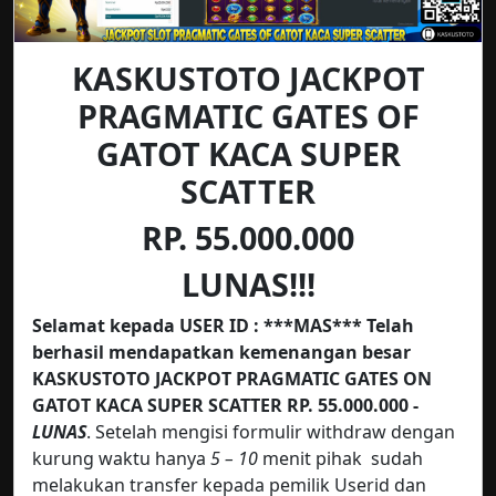
KASKUSTOTO JACKPOT
PRAGMATIC GATES OF
GATOT KACA SUPER
SCATTER
RP. 55.000.000
LUNAS!!!
Selamat kepada USER ID : ***MAS*** Telah
berhasil mendapatkan kemenangan besar
KASKUSTOTO JACKPOT PRAGMATIC GATES ON
GATOT KACA SUPER SCATTER RP. 55.000.000 -
LUNAS
. Setelah mengisi formulir withdraw dengan
kurung waktu hanya
5 – 10
menit pihak
sudah
melakukan transfer kepada pemilik Userid dan