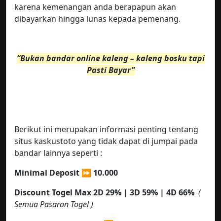
karena kemenangan anda berapapun akan
dibayarkan hingga lunas kepada pemenang.
“Bukan bandar online kaleng – kaleng bosku tapi
Pasti Bayar”
Berikut ini merupakan informasi penting tentang
situs kaskustoto yang tidak dapat di jumpai pada
bandar lainnya seperti :
Minimal Deposit ⏩ 10.000
Discount Togel Max 2D 29% | 3D 59% | 4D 66%
(
Semua Pasaran Togel )