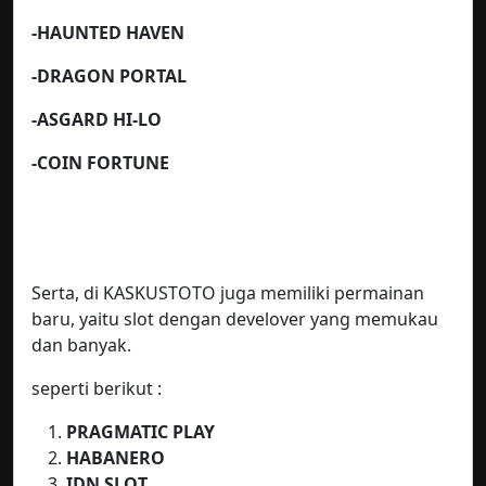
-HAUNTED HAVEN
-DRAGON PORTAL
-ASGARD HI-LO
-COIN FORTUNE
Serta, di KASKUSTOTO juga memiliki permainan
baru, yaitu slot dengan develover yang memukau
dan banyak.
seperti berikut :
PRAGMATIC PLAY
HABANERO
IDN SLOT