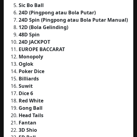
Sic Bo Ball
24D (Pingpong atau Bola Putar)
24D Spin (Pingpong atau Bola Putar Manual)
12D (Bola Gelinding)
48D Spin
24D JACKPOT
EUROPE BACCARAT
Monopoly
Oglok
Poker Dice
Billiards
Suwit
Dice 6
Red White
Gong Ball
Head Tails
Fantan
3D Shio