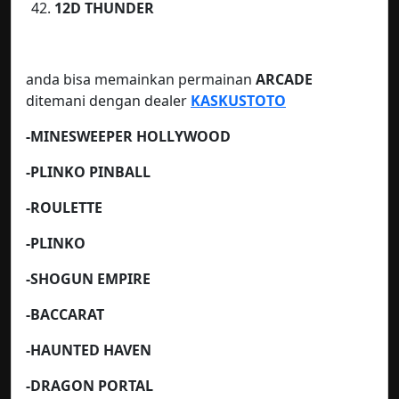
12D THUNDER
anda bisa memainkan permainan
ARCADE
ditemani dengan dealer
KASKUSTOTO
-MINESWEEPER HOLLYWOOD
-PLINKO PINBALL
-ROULETTE
-PLINKO
-SHOGUN EMPIRE
-BACCARAT
-HAUNTED HAVEN
-DRAGON PORTAL