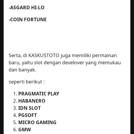
-ASGARD HI-LO
-COIN FORTUNE
Serta, di KASKUSTOTO juga memiliki permainan
baru, yaitu slot dengan develover yang memukau
dan banyak.
seperti berikut :
PRAGMATIC PLAY
HABANERO
IDN SLOT
PGSOFT
MICRO GAMING
GMW