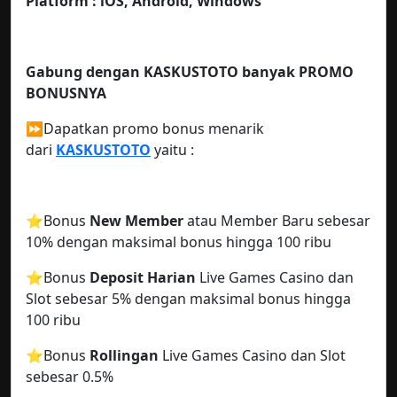
Platform :
iOS, Android, Windows
Gabung dengan KASKUSTOTO
banyak PROMO
BONUSNYA
⏩Dapatkan promo bonus menarik
dari
KASKUSTOTO
yaitu :
⭐️Bonus
New Member
atau Member Baru sebesar
10% dengan maksimal bonus hingga 100 ribu
⭐️Bonus
Deposit Harian
Live Games Casino dan
Slot sebesar 5% dengan maksimal bonus hingga
100 ribu
⭐️Bonus
Rollingan
Live Games Casino dan Slot
sebesar 0.5%