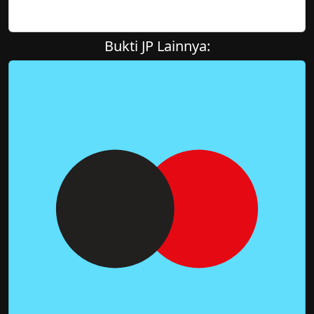
Bukti JP Lainnya: