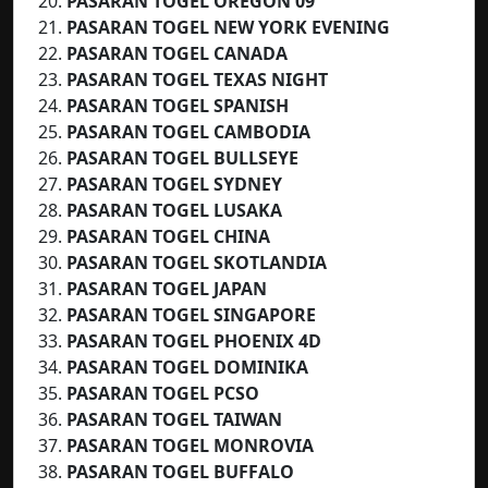
PASARAN TOGEL OREGON 09
PASARAN TOGEL NEW YORK EVENING
PASARAN TOGEL CANADA
PASARAN TOGEL
TEXAS NIGHT
PASARAN TOGEL
SPANISH
PASARAN TOGEL CAMBODIA
PASARAN TOGEL BULLSEYE
PASARAN TOGEL SYDNEY
PASARAN TOGEL LUSAKA
PASARAN TOGEL CHINA
PASARAN TOGEL SKOTLANDIA
PASARAN TOGEL JAPAN
PASARAN TOGEL SINGAPORE
PASARAN TOGEL PHOENIX 4D
PASARAN TOGEL DOMINIKA
PASARAN TOGEL PCSO
PASARAN TOGEL TAIWAN
PASARAN TOGEL MONROVIA
PASARAN TOGEL BUFFALO