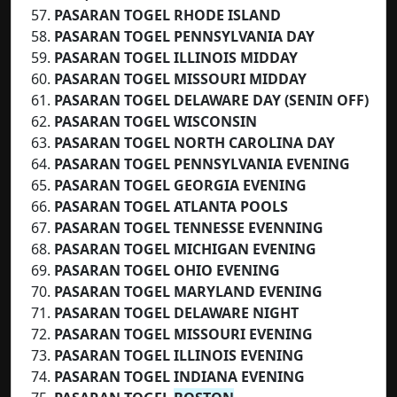
PASARAN TOGEL RHODE ISLAND
PASARAN TOGEL PENNSYLVANIA DAY
PASARAN TOGEL ILLINOIS MIDDAY
PASARAN TOGEL MISSOURI MIDDAY
PASARAN TOGEL DELAWARE DAY (SENIN OFF)
PASARAN TOGEL WISCONSIN
PASARAN TOGEL NORTH CAROLINA DAY
PASARAN TOGEL PENNSYLVANIA EVENING
PASARAN TOGEL GEORGIA EVENING
PASARAN TOGEL ATLANTA POOLS
PASARAN TOGEL TENNESSE EVENNING
PASARAN TOGEL MICHIGAN EVENING
PASARAN TOGEL OHIO EVENING
PASARAN TOGEL MARYLAND EVENING
PASARAN TOGEL DELAWARE NIGHT
PASARAN TOGEL MISSOURI EVENING
PASARAN TOGEL ILLINOIS EVENING
PASARAN TOGEL INDIANA EVENING