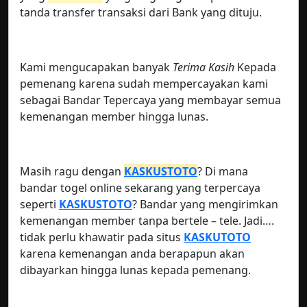
tanda transfer transaksi dari Bank yang dituju.
Kami mengucapakan banyak
Terima Kasih
Kepada
pemenang karena sudah mempercayakan kami
sebagai Bandar Tepercaya yang membayar semua
kemenangan member hingga lunas.
Masih ragu dengan
KASKUSTOTO
? Di mana
bandar togel online sekarang yang terpercaya
seperti
KASKUSTOTO
? Bandar yang mengirimkan
kemenangan member tanpa bertele – tele. Jadi….
tidak perlu khawatir pada situs
KASKUTOTO
karena kemenangan anda berapapun akan
dibayarkan hingga lunas kepada pemenang.