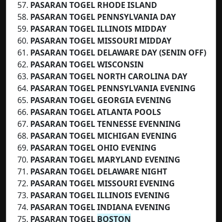
PASARAN TOGEL RHODE ISLAND
PASARAN TOGEL PENNSYLVANIA DAY
PASARAN TOGEL ILLINOIS MIDDAY
PASARAN TOGEL MISSOURI MIDDAY
PASARAN TOGEL DELAWARE DAY (SENIN OFF)
PASARAN TOGEL WISCONSIN
PASARAN TOGEL NORTH CAROLINA DAY
PASARAN TOGEL PENNSYLVANIA EVENING
PASARAN TOGEL GEORGIA EVENING
PASARAN TOGEL ATLANTA POOLS
PASARAN TOGEL TENNESSE EVENNING
PASARAN TOGEL MICHIGAN EVENING
PASARAN TOGEL OHIO EVENING
PASARAN TOGEL MARYLAND EVENING
PASARAN TOGEL DELAWARE NIGHT
PASARAN TOGEL MISSOURI EVENING
PASARAN TOGEL ILLINOIS EVENING
PASARAN TOGEL INDIANA EVENING
PASARAN TOGEL
BOSTON