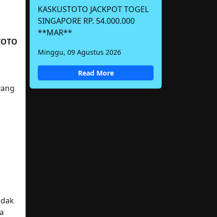
KASKUSTOTO JACKPOT TOGEL
SINGAPORE RP. 54.000.000
**MAR**
TOTO
Minggu, 09 Agustus 2026
Read More
yang
idak
a