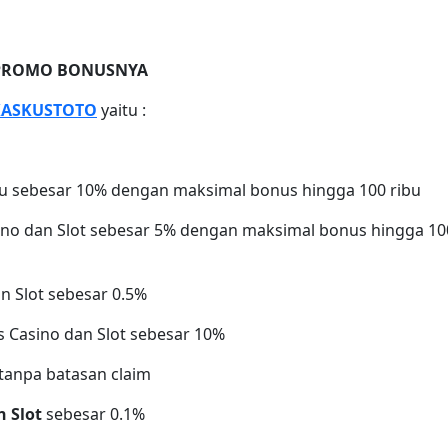
 PROMO BONUSNYA
KASKUSTOTO
yaitu :
 sebesar 10% dengan maksimal bonus hingga 100 ribu
no dan Slot sebesar 5% dengan maksimal bonus hingga 10
n Slot sebesar 0.5%
 Casino dan Slot sebesar 10%
tanpa batasan claim
n Slot
sebesar 0.1%