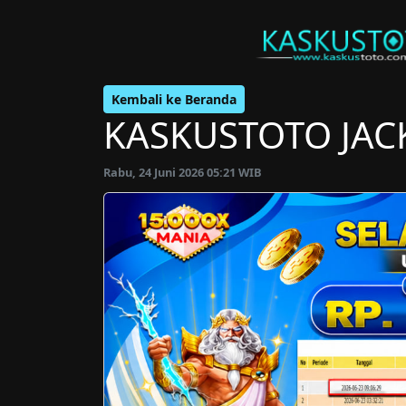
Kembali ke Beranda
KASKUSTOTO JAC
Rabu, 24 Juni 2026 05:21 WIB