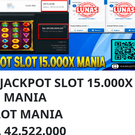
JACKPOT SLOT 15.000X
MANIA
LOT MANIA
. 42.522.000