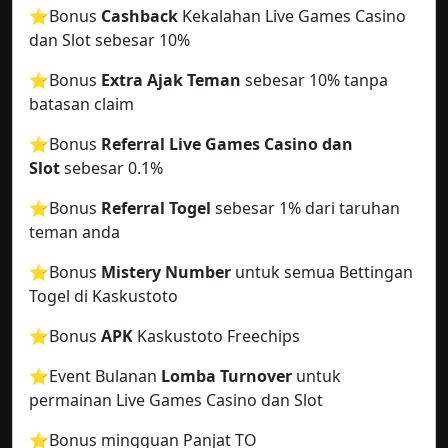
⭐️Bonus
Cashback
Kekalahan Live Games Casino
dan Slot sebesar 10%
⭐️Bonus
Extra Ajak Teman
sebesar 10% tanpa
batasan claim
⭐️Bonus
Referral Live Games Casino dan
Slot
sebesar 0.1%
⭐️Bonus
Referral Togel
sebesar 1% dari taruhan
teman anda
⭐️Bonus
Mistery Number
untuk semua Bettingan
Togel di Kaskustoto
⭐️Bonus
APK
Kaskustoto Freechips
⭐️Event Bulanan
Lomba Turnover
untuk
permainan Live Games Casino dan Slot
⭐️Bonus mingguan Panjat TO