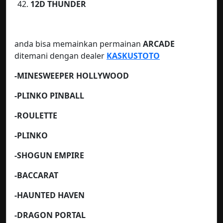
12D THUNDER
anda bisa memainkan permainan
ARCADE
ditemani dengan dealer
KASKUSTOTO
-MINESWEEPER HOLLYWOOD
-PLINKO PINBALL
-ROULETTE
-PLINKO
-SHOGUN EMPIRE
-BACCARAT
-HAUNTED HAVEN
-DRAGON PORTAL