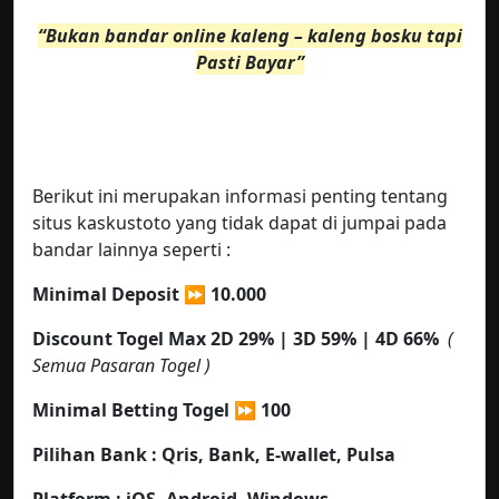
“Bukan bandar online kaleng – kaleng bosku tapi
Pasti Bayar”
Berikut ini merupakan informasi penting tentang
situs kaskustoto yang tidak dapat di jumpai pada
bandar lainnya seperti :
Minimal Deposit ⏩ 10.000
Discount Togel Max 2D 29% | 3D 59% | 4D 66%
(
Semua Pasaran Togel )
Minimal Betting Togel
⏩ 100
Pilihan Bank : Qris,
Bank, E-wallet, Pulsa
Platform :
iOS, Android, Windows