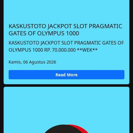
KASKUSTOTO JACKPOT SLOT PRAGMATIC
GATES OF OLYMPUS 1000
KASKUSTOTO JACKPOT SLOT PRAGMATIC GATES OF
OLYMPUS 1000 RP. 70.000.000 **WEK**
Kamis, 06 Agustus 2026
Read More