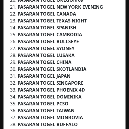
PASARAN TOGEL NEW YORK EVENING
PASARAN TOGEL CANADA
PASARAN TOGEL
TEXAS NIGHT
PASARAN TOGEL
SPANISH
PASARAN TOGEL CAMBODIA
PASARAN TOGEL BULLSEYE
PASARAN TOGEL SYDNEY
PASARAN TOGEL LUSAKA
PASARAN TOGEL CHINA
PASARAN TOGEL SKOTLANDIA
PASARAN TOGEL JAPAN
PASARAN TOGEL SINGAPORE
PASARAN TOGEL PHOENIX 4D
PASARAN TOGEL DOMINIKA
PASARAN TOGEL PCSO
PASARAN TOGEL TAIWAN
PASARAN TOGEL MONROVIA
PASARAN TOGEL BUFFALO