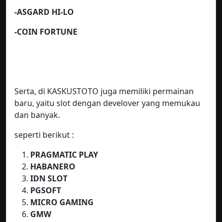
-ASGARD HI-LO
-COIN FORTUNE
Serta, di KASKUSTOTO juga memiliki permainan
baru, yaitu slot dengan develover yang memukau
dan banyak.
seperti berikut :
PRAGMATIC PLAY
HABANERO
IDN SLOT
PGSOFT
MICRO GAMING
GMW