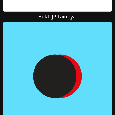
Bukti JP Lainnya: