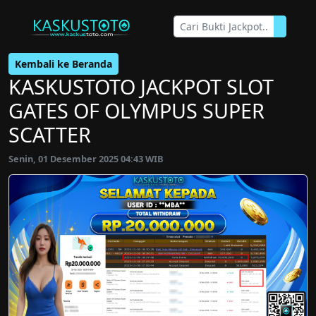
Kembali ke Beranda
KASKUSTOTO JACKPOT SLOT
GATES OF OLYMPUS SUPER
SCATTER
Senin, 01 Desember 2025 04:43 WIB