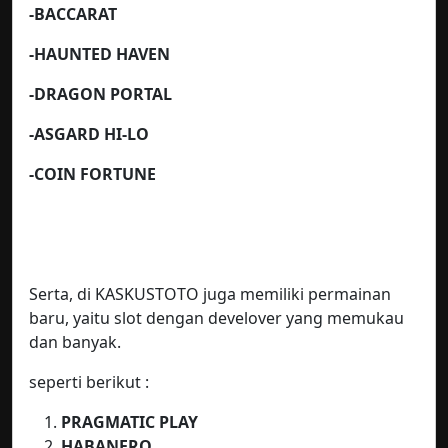
-BACCARAT
-HAUNTED HAVEN
-DRAGON PORTAL
-ASGARD HI-LO
-COIN FORTUNE
Serta, di KASKUSTOTO juga memiliki permainan
baru, yaitu slot dengan develover yang memukau
dan banyak.
seperti berikut :
PRAGMATIC PLAY
HABANERO