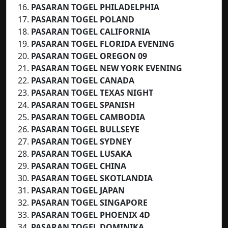
PASARAN TOGEL PHILADELPHIA
PASARAN TOGEL POLAND
PASARAN TOGEL CALIFORNIA
PASARAN TOGEL FLORIDA EVENING
PASARAN TOGEL OREGON 09
PASARAN TOGEL NEW YORK EVENING
PASARAN TOGEL CANADA
PASARAN TOGEL
TEXAS NIGHT
PASARAN TOGEL
SPANISH
PASARAN TOGEL CAMBODIA
PASARAN TOGEL BULLSEYE
PASARAN TOGEL SYDNEY
PASARAN TOGEL LUSAKA
PASARAN TOGEL CHINA
PASARAN TOGEL SKOTLANDIA
PASARAN TOGEL JAPAN
PASARAN TOGEL SINGAPORE
PASARAN TOGEL PHOENIX 4D
PASARAN TOGEL DOMINIKA