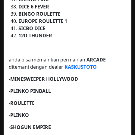
DICE 6 FEVER
BINGO ROULETTE
EUROPE ROULETTE 1
SICBO DICE
12D THUNDER
anda bisa memainkan permainan
ARCADE
ditemani dengan dealer
KASKUSTOTO
-MINESWEEPER HOLLYWOOD
-PLINKO PINBALL
-ROULETTE
-PLINKO
-SHOGUN EMPIRE