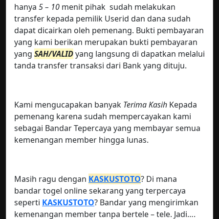
hanya
5 – 10
menit pihak
sudah melakukan
transfer kepada pemilik Userid dan dana sudah
dapat dicairkan oleh pemenang. Bukti pembayaran
yang kami berikan merupakan bukti pembayaran
yang
SAH/VALID
yang langsung di dapatkan melalui
tanda transfer transaksi dari Bank yang dituju.
Kami mengucapakan banyak
Terima Kasih
Kepada
pemenang karena sudah mempercayakan kami
sebagai Bandar Tepercaya yang membayar semua
kemenangan member hingga lunas.
Masih ragu dengan
KASKUSTOTO
? Di mana
bandar togel online sekarang yang terpercaya
seperti
KASKUSTOTO
? Bandar yang mengirimkan
kemenangan member tanpa bertele – tele. Jadi….