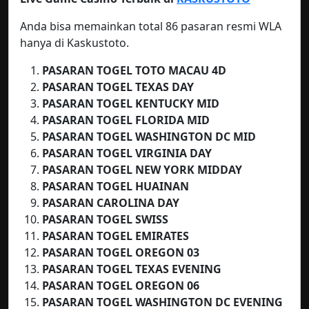
Anda bisa memainkan total 86 pasaran resmi WLA
hanya di Kaskustoto.
PASARAN TOGEL TOTO MACAU
4D
PASARAN TOGEL TEXAS DAY
PASARAN TOGEL KENTUCKY MID
PASARAN TOGEL
FLORIDA MID
PASARAN TOGEL WASHINGTON DC MID
PASARAN TOGEL VIRGINIA DAY
PASARAN TOGEL NEW YORK MIDDAY
PASARAN TOGEL HUAINAN
PASARAN CAROLINA DAY
PASARAN TOGEL SWISS
PASARAN TOGEL EMIRATES
PASARAN TOGEL OREGON 03
PASARAN TOGEL TEXAS EVENING
PASARAN TOGEL OREGON 06
PASARAN TOGEL WASHINGTON DC EVENING