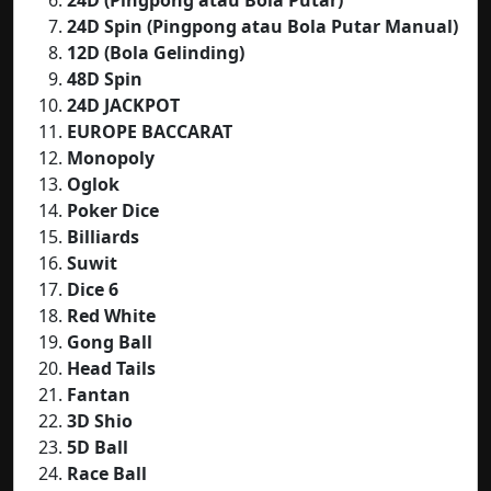
24D (Pingpong atau Bola Putar)
24D Spin (Pingpong atau Bola Putar Manual)
12D (Bola Gelinding)
48D Spin
24D JACKPOT
EUROPE BACCARAT
Monopoly
Oglok
Poker Dice
Billiards
Suwit
Dice 6
Red White
Gong Ball
Head Tails
Fantan
3D Shio
5D Ball
Race Ball