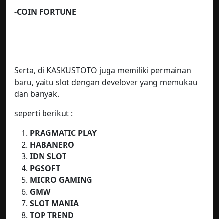
-COIN FORTUNE
Serta, di KASKUSTOTO juga memiliki permainan
baru, yaitu slot dengan develover yang memukau
dan banyak.
seperti berikut :
PRAGMATIC PLAY
HABANERO
IDN SLOT
PGSOFT
MICRO GAMING
GMW
SLOT MANIA
TOP TREND