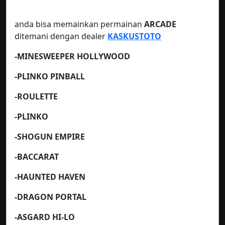
anda bisa memainkan permainan
ARCADE
ditemani dengan dealer
KASKUSTOTO
-MINESWEEPER HOLLYWOOD
-PLINKO PINBALL
-ROULETTE
-PLINKO
-SHOGUN EMPIRE
-BACCARAT
-HAUNTED HAVEN
-DRAGON PORTAL
-ASGARD HI-LO