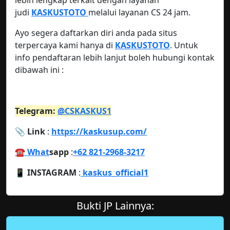
lebih lengkap terkait dengan layanan
judi
KASKUSTOTO
melalui layanan CS 24 jam.
Ayo segera daftarkan diri anda pada situs
terpercaya kami hanya di
KASKUSTOTO
. Untuk
info pendaftaran lebih lanjut boleh hubungi kontak
dibawah ini :
Telegram:
@CSKASKUS1
📎 Link
:
https://kaskusup.com/
☎️ What
sapp
:
+62 821-2968-3217
📱 INSTAGRAM
:
kaskus_official1
Bukti JP Lainnya: