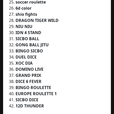
soccer roulette
6d color
shio fights
DRAGON TIGER WILD
NIU NIU
IDN 4 STAND
SICBO BALL
GONG BALL JITU
BINGO SICBO
DUEL DICE
XOC DIA
DOMINO LIVE
GRAND PRIX
DICE 6 FEVER
BINGO ROULETTE
EUROPE ROULETTE 1
SICBO DICE
12D THUNDER