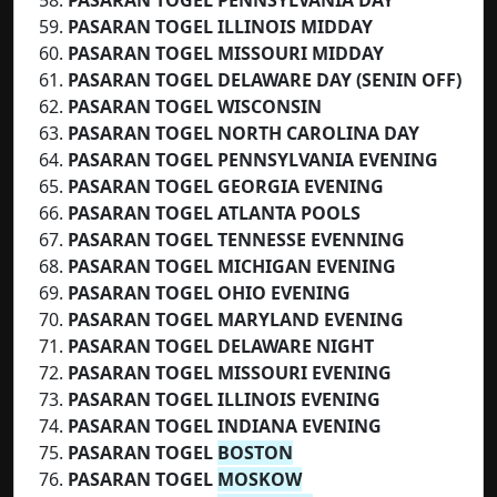
PASARAN TOGEL PENNSYLVANIA DAY
PASARAN TOGEL ILLINOIS MIDDAY
PASARAN TOGEL MISSOURI MIDDAY
PASARAN TOGEL DELAWARE DAY (SENIN OFF)
PASARAN TOGEL WISCONSIN
PASARAN TOGEL NORTH CAROLINA DAY
PASARAN TOGEL PENNSYLVANIA EVENING
PASARAN TOGEL GEORGIA EVENING
PASARAN TOGEL ATLANTA POOLS
PASARAN TOGEL TENNESSE EVENNING
PASARAN TOGEL MICHIGAN EVENING
PASARAN TOGEL OHIO EVENING
PASARAN TOGEL MARYLAND EVENING
PASARAN TOGEL DELAWARE NIGHT
PASARAN TOGEL MISSOURI EVENING
PASARAN TOGEL ILLINOIS EVENING
PASARAN TOGEL INDIANA EVENING
PASARAN TOGEL
BOSTON
PASARAN TOGEL
MOSKOW