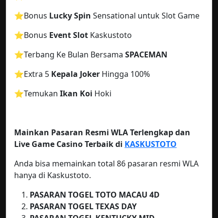
⭐️Bonus
Lucky Spin
Sensational untuk Slot Game
⭐️Bonus
Event Slot
Kaskustoto
⭐️Terbang Ke Bulan Bersama
SPACEMAN
⭐️Extra 5
Kepala Joker
Hingga 100%
⭐️Temukan
Ikan Koi
Hoki
Mainkan Pasaran Resmi WLA Terlengkap dan
Live Game Casino Terbaik di
KASKUSTOTO
Anda bisa memainkan total 86 pasaran resmi WLA
hanya di Kaskustoto.
PASARAN TOGEL TOTO MACAU
4D
PASARAN TOGEL TEXAS DAY