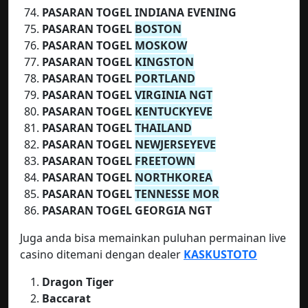
PASARAN TOGEL INDIANA EVENING
PASARAN TOGEL
BOSTON
PASARAN TOGEL
MOSKOW
PASARAN TOGEL
KINGSTON
PASARAN TOGEL
PORTLAND
PASARAN TOGEL
VIRGINIA NGT
PASARAN TOGEL
KENTUCKYEVE
PASARAN TOGEL
THAILAND
PASARAN TOGEL
NEWJERSEYEVE
PASARAN TOGEL
FREETOWN
PASARAN TOGEL
NORTHKOREA
PASARAN TOGEL
TENNESSE MOR
PASARAN TOGEL GEORGIA NGT
Juga anda bisa memainkan puluhan permainan live
casino ditemani dengan dealer
KASKUSTOTO
Dragon Tiger
Baccarat