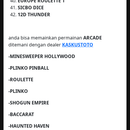
EUROPE ROULETTE 1
SICBO DICE
12D THUNDER
anda bisa memainkan permainan
ARCADE
ditemani dengan dealer
KASKUSTOTO
-MINESWEEPER HOLLYWOOD
-PLINKO PINBALL
-ROULETTE
-PLINKO
-SHOGUN EMPIRE
-BACCARAT
-HAUNTED HAVEN