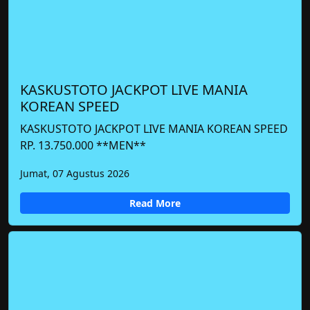
KASKUSTOTO JACKPOT LIVE MANIA
KOREAN SPEED
KASKUSTOTO JACKPOT LIVE MANIA KOREAN SPEED
RP. 13.750.000 **MEN**
Jumat, 07 Agustus 2026
Read More