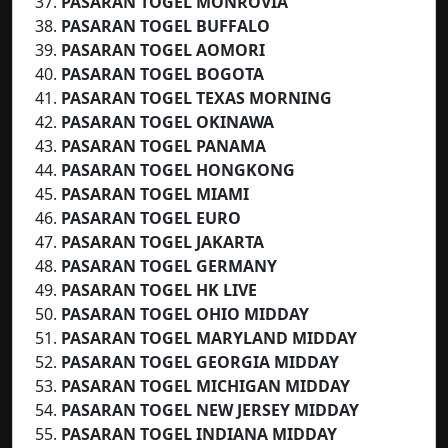
PASARAN TOGEL MONROVIA
PASARAN TOGEL BUFFALO
PASARAN TOGEL AOMORI
PASARAN TOGEL BOGOTA
PASARAN TOGEL TEXAS MORNING
PASARAN TOGEL OKINAWA
PASARAN TOGEL PANAMA
PASARAN TOGEL HONGKONG
PASARAN TOGEL MIAMI
PASARAN TOGEL EURO
PASARAN TOGEL
JAKARTA
PASARAN TOGEL GERMANY
PASARAN TOGEL HK LIVE
PASARAN TOGEL OHIO MIDDAY
PASARAN TOGEL MARYLAND MIDDAY
PASARAN TOGEL GEORGIA MIDDAY
PASARAN TOGEL MICHIGAN MIDDAY
PASARAN TOGEL NEW JERSEY MIDDAY
PASARAN TOGEL INDIANA MIDDAY