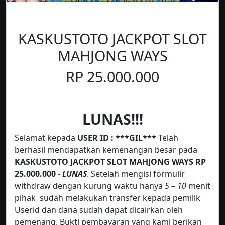
KASKUSTOTO JACKPOT SLOT
MAHJONG WAYS
RP 25.000.000
LUNAS!!!
Selamat kepada
USER ID : ***GIL***
Telah
berhasil mendapatkan kemenangan besar pada
KASKUSTOTO JACKPOT SLOT MAHJONG WAYS RP
25.000.000
-
LUNAS
. Setelah mengisi formulir
withdraw dengan kurung waktu hanya
5 – 10
menit
pihak
sudah melakukan transfer kepada pemilik
Userid dan dana sudah dapat dicairkan oleh
pemenang. Bukti pembayaran yang kami berikan