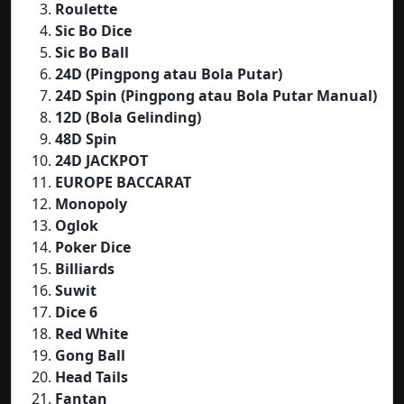
Roulette
Sic Bo Dice
Sic Bo Ball
24D (Pingpong atau Bola Putar)
24D Spin (Pingpong atau Bola Putar Manual)
12D (Bola Gelinding)
48D Spin
24D JACKPOT
EUROPE BACCARAT
Monopoly
Oglok
Poker Dice
Billiards
Suwit
Dice 6
Red White
Gong Ball
Head Tails
Fantan