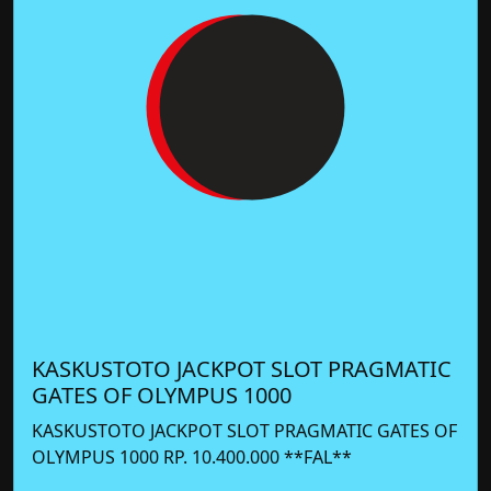
KASKUSTOTO JACKPOT SLOT PRAGMATIC
GATES OF OLYMPUS 1000
KASKUSTOTO JACKPOT SLOT PRAGMATIC GATES OF
OLYMPUS 1000 RP. 10.400.000 **FAL**