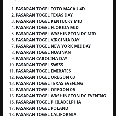
PASARAN TOGEL TOTO MACAU
4D
PASARAN TOGEL TEXAS DAY
PASARAN TOGEL KENTUCKY MID
PASARAN TOGEL
FLORIDA MID
PASARAN TOGEL WASHINGTON DC MID
PASARAN TOGEL VIRGINIA DAY
PASARAN TOGEL NEW YORK MIDDAY
PASARAN TOGEL HUAINAN
PASARAN CAROLINA DAY
PASARAN TOGEL SWISS
PASARAN TOGEL EMIRATES
PASARAN TOGEL OREGON 03
PASARAN TOGEL TEXAS EVENING
PASARAN TOGEL OREGON 06
PASARAN TOGEL WASHINGTON DC EVENING
PASARAN TOGEL PHILADELPHIA
PASARAN TOGEL POLAND
PASARAN TOGEL CALIFORNIA