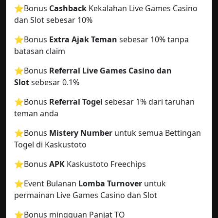
⭐️Bonus
Cashback
Kekalahan Live Games Casino
dan Slot sebesar 10%
⭐️Bonus
Extra Ajak Teman
sebesar 10% tanpa
batasan claim
⭐️Bonus
Referral Live Games Casino dan
Slot
sebesar 0.1%
⭐️Bonus
Referral Togel
sebesar 1% dari taruhan
teman anda
⭐️Bonus
Mistery Number
untuk semua Bettingan
Togel di Kaskustoto
⭐️Bonus
APK
Kaskustoto Freechips
⭐️Event Bulanan
Lomba Turnover
untuk
permainan Live Games Casino dan Slot
⭐️Bonus mingguan Panjat TO