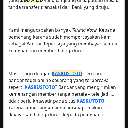
yang
SAH/VALID
yang langsung di dapatkan melalui
tanda transfer transaksi dari Bank yang dituju.
Kami mengucapakan banyak
Terima Kasih
Kepada
pemenang karena sudah mempercayakan kami
sebagai Bandar Tepercaya yang membayar semua
kemenangan member hingga lunas.
Masih ragu dengan
KASKUSTOTO
? Di mana
bandar togel online sekarang yang terpercaya
seperti
KASKUSTOTO
? Bandar yang mengirimkan
kemenangan member tanpa bertele – tele. Jadi….
tidak perlu khawatir pada situs
KASKUTOTO
karena kemenangan anda berapapun akan
dibayarkan hingga lunas kepada pemenang.