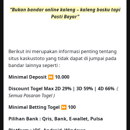
“Bukan bandar online kaleng – kaleng bosku tapi
Pasti Bayar”
Berikut ini merupakan informasi penting tentang
situs kaskustoto yang tidak dapat di jumpai pada
bandar lainnya seperti :
Minimal Deposit ⏩ 10.000
Discount Togel Max 2D 29% | 3D 59% | 4D 66%
(
Semua Pasaran Togel )
Minimal Betting Togel
⏩ 100
Pilihan Bank : Qris,
Bank, E-wallet, Pulsa