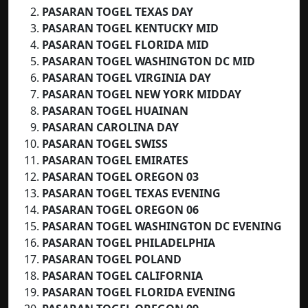
PASARAN TOGEL TEXAS DAY
PASARAN TOGEL KENTUCKY MID
PASARAN TOGEL
FLORIDA MID
PASARAN TOGEL WASHINGTON DC MID
PASARAN TOGEL VIRGINIA DAY
PASARAN TOGEL NEW YORK MIDDAY
PASARAN TOGEL HUAINAN
PASARAN CAROLINA DAY
PASARAN TOGEL SWISS
PASARAN TOGEL EMIRATES
PASARAN TOGEL OREGON 03
PASARAN TOGEL TEXAS EVENING
PASARAN TOGEL OREGON 06
PASARAN TOGEL WASHINGTON DC EVENING
PASARAN TOGEL PHILADELPHIA
PASARAN TOGEL POLAND
PASARAN TOGEL CALIFORNIA
PASARAN TOGEL FLORIDA EVENING