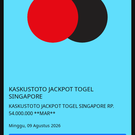
KASKUSTOTO JACKPOT TOGEL
SINGAPORE
KASKUSTOTO JACKPOT TOGEL SINGAPORE RP.
54.000.000 **MAR**
Minggu, 09 Agustus 2026