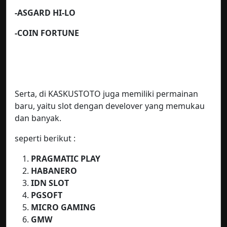
-ASGARD HI-LO
-COIN FORTUNE
Serta, di KASKUSTOTO juga memiliki permainan
baru, yaitu slot dengan develover yang memukau
dan banyak.
seperti berikut :
PRAGMATIC PLAY
HABANERO
IDN SLOT
PGSOFT
MICRO GAMING
GMW