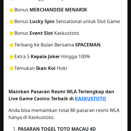
⭐️
Bonus
MERCHANDISE MENARIK
⭐️Bonus
Lucky Spin
Sensational untuk Slot Game
⭐️Bonus
Event Slot
Kaskustoto
⭐️Terbang Ke Bulan Bersama
SPACEMAN
⭐️Extra 5
Kepala Joker
Hingga 100%
⭐️Temukan
Ikan Koi
Hoki
Mainkan Pasaran Resmi WLA Terlengkap dan
Live Game Casino Terbaik di
KASKUSTOTO
Anda bisa memainkan total 86 pasaran resmi WLA
hanya di Kaskustoto.
PASARAN TOGEL TOTO MACAU
4D