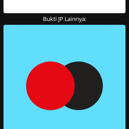
Bukti JP Lainnya: