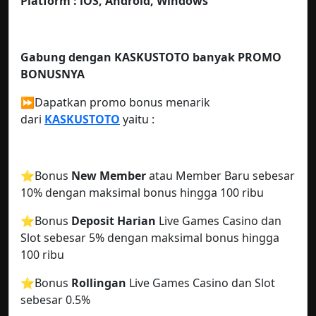
Platform :
iOS, Android, Windows
Gabung dengan KASKUSTOTO
banyak PROMO
BONUSNYA
⏩Dapatkan promo bonus menarik
dari
KASKUSTOTO
yaitu :
⭐️Bonus
New Member
atau Member Baru sebesar
10% dengan maksimal bonus hingga 100 ribu
⭐️Bonus
Deposit Harian
Live Games Casino dan
Slot sebesar 5% dengan maksimal bonus hingga
100 ribu
⭐️Bonus
Rollingan
Live Games Casino dan Slot
sebesar 0.5%