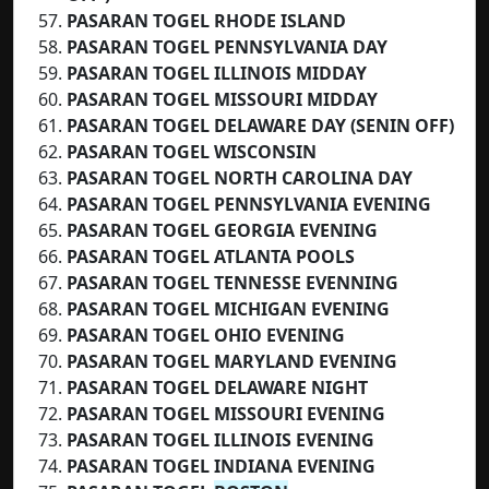
PASARAN TOGEL RHODE ISLAND
PASARAN TOGEL PENNSYLVANIA DAY
PASARAN TOGEL ILLINOIS MIDDAY
PASARAN TOGEL MISSOURI MIDDAY
PASARAN TOGEL DELAWARE DAY (SENIN OFF)
PASARAN TOGEL WISCONSIN
PASARAN TOGEL NORTH CAROLINA DAY
PASARAN TOGEL PENNSYLVANIA EVENING
PASARAN TOGEL GEORGIA EVENING
PASARAN TOGEL ATLANTA POOLS
PASARAN TOGEL TENNESSE EVENNING
PASARAN TOGEL MICHIGAN EVENING
PASARAN TOGEL OHIO EVENING
PASARAN TOGEL MARYLAND EVENING
PASARAN TOGEL DELAWARE NIGHT
PASARAN TOGEL MISSOURI EVENING
PASARAN TOGEL ILLINOIS EVENING
PASARAN TOGEL INDIANA EVENING