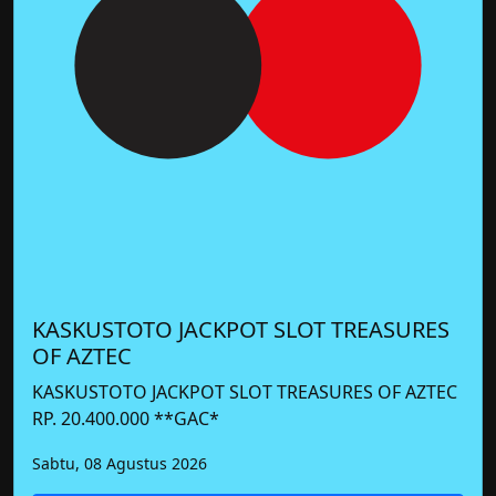
KASKUSTOTO JACKPOT SLOT TREASURES
OF AZTEC
KASKUSTOTO JACKPOT SLOT TREASURES OF AZTEC
RP. 20.400.000 **GAC*
Sabtu, 08 Agustus 2026