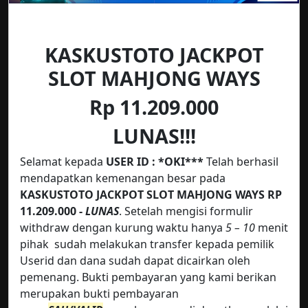
KASKUSTOTO JACKPOT
SLOT MAHJONG WAYS
Rp 11.209.000
LUNAS!!!
Selamat kepada
USER ID : *OKI***
Telah berhasil
mendapatkan kemenangan besar pada
KASKUSTOTO JACKPOT SLOT MAHJONG WAYS RP
11.209.000 -
LUNAS
. Setelah mengisi formulir
withdraw dengan kurung waktu hanya
5 – 10
menit
pihak
sudah melakukan transfer kepada pemilik
Userid dan dana sudah dapat dicairkan oleh
pemenang. Bukti pembayaran yang kami berikan
merupakan bukti pembayaran