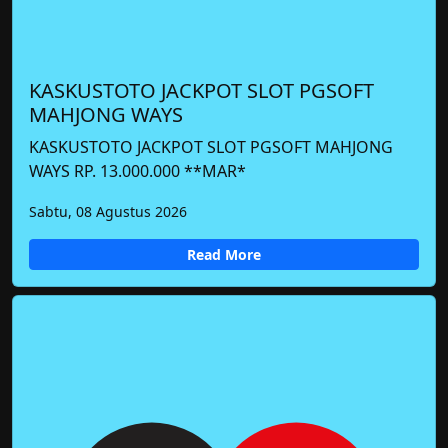
KASKUSTOTO JACKPOT SLOT PGSOFT
MAHJONG WAYS
KASKUSTOTO JACKPOT SLOT PGSOFT MAHJONG
WAYS RP. 13.000.000 **MAR*
Sabtu, 08 Agustus 2026
Read More