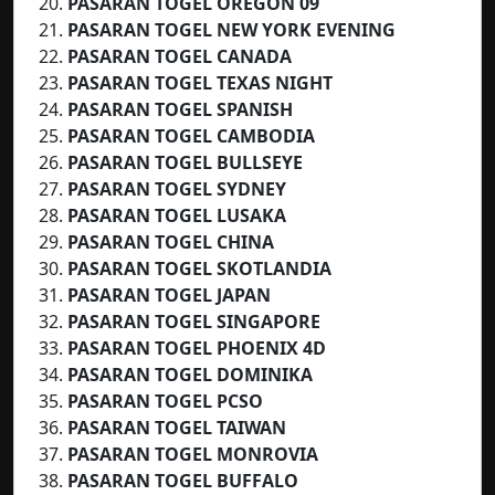
PASARAN TOGEL OREGON 09
PASARAN TOGEL NEW YORK EVENING
PASARAN TOGEL CANADA
PASARAN TOGEL
TEXAS NIGHT
PASARAN TOGEL
SPANISH
PASARAN TOGEL CAMBODIA
PASARAN TOGEL BULLSEYE
PASARAN TOGEL SYDNEY
PASARAN TOGEL LUSAKA
PASARAN TOGEL CHINA
PASARAN TOGEL SKOTLANDIA
PASARAN TOGEL JAPAN
PASARAN TOGEL SINGAPORE
PASARAN TOGEL PHOENIX 4D
PASARAN TOGEL DOMINIKA
PASARAN TOGEL PCSO
PASARAN TOGEL TAIWAN
PASARAN TOGEL MONROVIA
PASARAN TOGEL BUFFALO