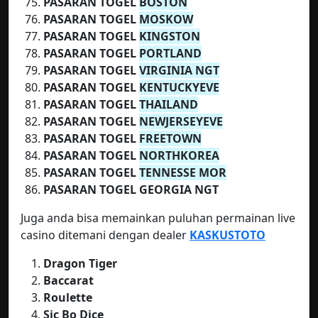
PASARAN TOGEL
BOSTON
PASARAN TOGEL
MOSKOW
PASARAN TOGEL
KINGSTON
PASARAN TOGEL
PORTLAND
PASARAN TOGEL
VIRGINIA NGT
PASARAN TOGEL
KENTUCKYEVE
PASARAN TOGEL
THAILAND
PASARAN TOGEL
NEWJERSEYEVE
PASARAN TOGEL
FREETOWN
PASARAN TOGEL
NORTHKOREA
PASARAN TOGEL
TENNESSE MOR
PASARAN TOGEL GEORGIA NGT
Juga anda bisa memainkan puluhan permainan live
casino ditemani dengan dealer
KASKUSTOTO
Dragon Tiger
Baccarat
Roulette
Sic Bo Dice