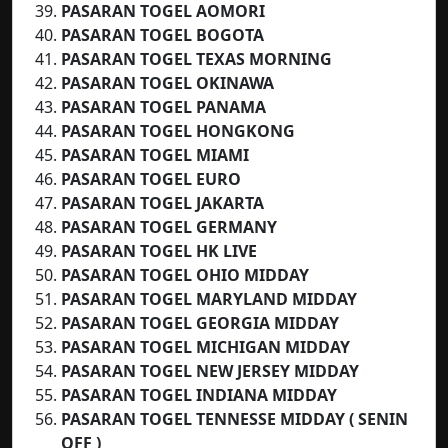
PASARAN TOGEL AOMORI
PASARAN TOGEL BOGOTA
PASARAN TOGEL TEXAS MORNING
PASARAN TOGEL OKINAWA
PASARAN TOGEL PANAMA
PASARAN TOGEL HONGKONG
PASARAN TOGEL MIAMI
PASARAN TOGEL EURO
PASARAN TOGEL
JAKARTA
PASARAN TOGEL GERMANY
PASARAN TOGEL HK LIVE
PASARAN TOGEL OHIO MIDDAY
PASARAN TOGEL MARYLAND MIDDAY
PASARAN TOGEL GEORGIA MIDDAY
PASARAN TOGEL MICHIGAN MIDDAY
PASARAN TOGEL NEW JERSEY MIDDAY
PASARAN TOGEL INDIANA MIDDAY
PASARAN TOGEL TENNESSE MIDDAY ( SENIN
OFF )