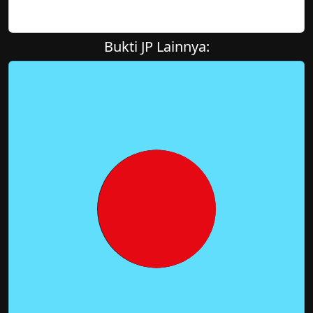
Bukti JP Lainnya: