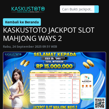
Kembali ke Beranda
KASKUSTOTO JACKPOT SLOT
MAHJONG WAYS 2
Rabu, 24 September 2025 09:51 WIB