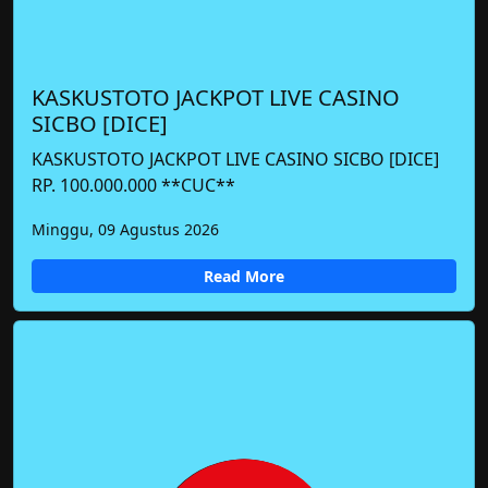
KASKUSTOTO JACKPOT LIVE CASINO
SICBO [DICE]
KASKUSTOTO JACKPOT LIVE CASINO SICBO [DICE]
RP. 100.000.000 **CUC**
Minggu, 09 Agustus 2026
Read More