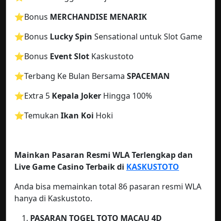
⭐️
Bonus
MERCHANDISE MENARIK
⭐️Bonus
Lucky Spin
Sensational untuk Slot Game
⭐️Bonus
Event Slot
Kaskustoto
⭐️Terbang Ke Bulan Bersama
SPACEMAN
⭐️Extra 5
Kepala Joker
Hingga 100%
⭐️Temukan
Ikan Koi
Hoki
Mainkan Pasaran Resmi WLA Terlengkap dan
Live Game Casino Terbaik di
KASKUSTOTO
Anda bisa memainkan total 86 pasaran resmi WLA
hanya di Kaskustoto.
PASARAN TOGEL TOTO MACAU
4D