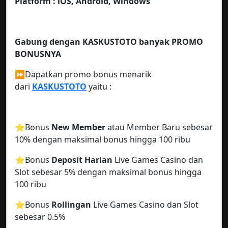
Platform :
iOS, Android, Windows
Gabung dengan KASKUSTOTO
banyak PROMO
BONUSNYA
⏩Dapatkan promo bonus menarik
dari
KASKUSTOTO
yaitu :
⭐️Bonus
New Member
atau Member Baru sebesar
10% dengan maksimal bonus hingga 100 ribu
⭐️Bonus
Deposit Harian
Live Games Casino dan
Slot sebesar 5% dengan maksimal bonus hingga
100 ribu
⭐️Bonus
Rollingan
Live Games Casino dan Slot
sebesar 0.5%