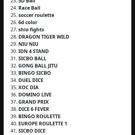
5D Ball
Race Ball
soccer roulette
6d color
shio fights
DRAGON TIGER WILD
NIU NIU
IDN 4 STAND
SICBO BALL
GONG BALL JITU
BINGO SICBO
DUEL DICE
XOC DIA
DOMINO LIVE
GRAND PRIX
DICE 6 FEVER
BINGO ROULETTE
EUROPE ROULETTE 1
SICBO DICE