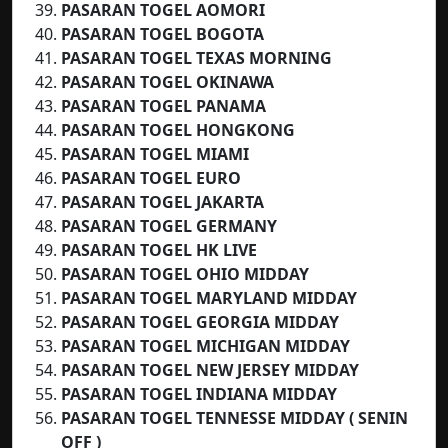
PASARAN TOGEL AOMORI
PASARAN TOGEL BOGOTA
PASARAN TOGEL TEXAS MORNING
PASARAN TOGEL OKINAWA
PASARAN TOGEL PANAMA
PASARAN TOGEL HONGKONG
PASARAN TOGEL MIAMI
PASARAN TOGEL EURO
PASARAN TOGEL
JAKARTA
PASARAN TOGEL GERMANY
PASARAN TOGEL HK LIVE
PASARAN TOGEL OHIO MIDDAY
PASARAN TOGEL MARYLAND MIDDAY
PASARAN TOGEL GEORGIA MIDDAY
PASARAN TOGEL MICHIGAN MIDDAY
PASARAN TOGEL NEW JERSEY MIDDAY
PASARAN TOGEL INDIANA MIDDAY
PASARAN TOGEL TENNESSE MIDDAY ( SENIN
OFF )