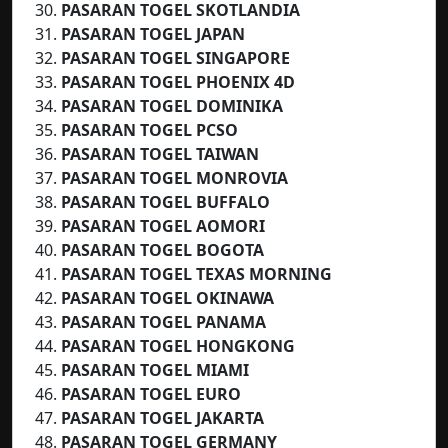
PASARAN TOGEL SKOTLANDIA
PASARAN TOGEL JAPAN
PASARAN TOGEL SINGAPORE
PASARAN TOGEL PHOENIX 4D
PASARAN TOGEL DOMINIKA
PASARAN TOGEL PCSO
PASARAN TOGEL TAIWAN
PASARAN TOGEL MONROVIA
PASARAN TOGEL BUFFALO
PASARAN TOGEL AOMORI
PASARAN TOGEL BOGOTA
PASARAN TOGEL TEXAS MORNING
PASARAN TOGEL OKINAWA
PASARAN TOGEL PANAMA
PASARAN TOGEL HONGKONG
PASARAN TOGEL MIAMI
PASARAN TOGEL EURO
PASARAN TOGEL
JAKARTA
PASARAN TOGEL GERMANY