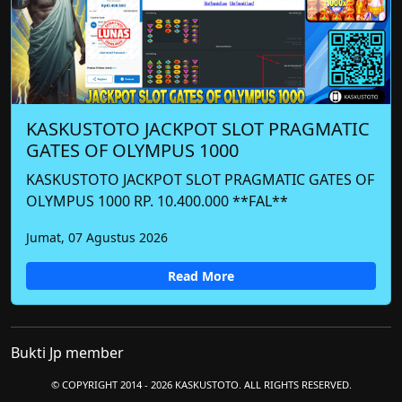
KASKUSTOTO JACKPOT SLOT PRAGMATIC
GATES OF OLYMPUS 1000
KASKUSTOTO JACKPOT SLOT PRAGMATIC GATES OF
OLYMPUS 1000 RP. 10.400.000 **FAL**
Jumat, 07 Agustus 2026
Read More
Bukti Jp member
© COPYRIGHT 2014 - 2026 KASKUSTOTO. ALL RIGHTS RESERVED.