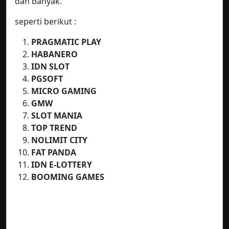
dan banyak.
seperti berikut :
PRAGMATIC PLAY
HABANERO
IDN SLOT
PGSOFT
MICRO GAMING
GMW
SLOT MANIA
TOP TREND
NOLIMIT CITY
FAT PANDA
IDN E-LOTTERY
BOOMING GAMES