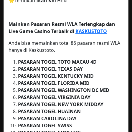
⭐️Temukan
Ikan Koi
Hoki
Mainkan Pasaran Resmi WLA Terlengkap dan
Live Game Casino Terbaik di
KASKUSTOTO
Anda bisa memainkan total 86 pasaran resmi WLA
hanya di Kaskustoto.
PASARAN TOGEL TOTO MACAU
4D
PASARAN TOGEL TEXAS DAY
PASARAN TOGEL KENTUCKY MID
PASARAN TOGEL
FLORIDA MID
PASARAN TOGEL WASHINGTON DC MID
PASARAN TOGEL VIRGINIA DAY
PASARAN TOGEL NEW YORK MIDDAY
PASARAN TOGEL HUAINAN
PASARAN CAROLINA DAY
PASARAN TOGEL SWISS