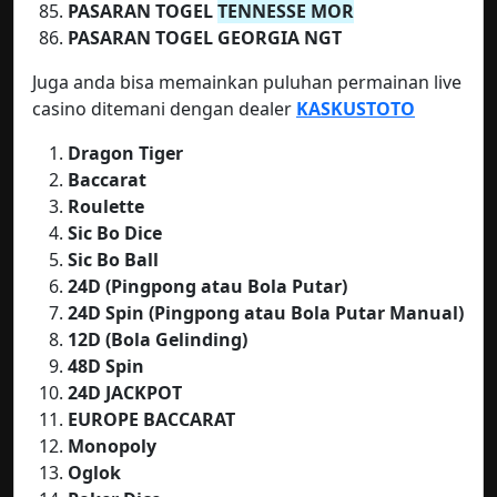
PASARAN TOGEL
TENNESSE MOR
PASARAN TOGEL GEORGIA NGT
Juga anda bisa memainkan puluhan permainan live
casino ditemani dengan dealer
KASKUSTOTO
Dragon Tiger
Baccarat
Roulette
Sic Bo Dice
Sic Bo Ball
24D (Pingpong atau Bola Putar)
24D Spin (Pingpong atau Bola Putar Manual)
12D (Bola Gelinding)
48D Spin
24D JACKPOT
EUROPE BACCARAT
Monopoly
Oglok