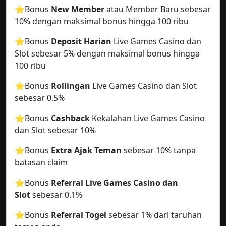
⭐️Bonus
New Member
atau Member Baru sebesar
10% dengan maksimal bonus hingga 100 ribu
⭐️Bonus
Deposit Harian
Live Games Casino dan
Slot sebesar 5% dengan maksimal bonus hingga
100 ribu
⭐️Bonus
Rollingan
Live Games Casino dan Slot
sebesar 0.5%
⭐️Bonus
Cashback
Kekalahan Live Games Casino
dan Slot sebesar 10%
⭐️Bonus
Extra Ajak Teman
sebesar 10% tanpa
batasan claim
⭐️Bonus
Referral Live Games Casino dan
Slot
sebesar 0.1%
⭐️Bonus
Referral Togel
sebesar 1% dari taruhan