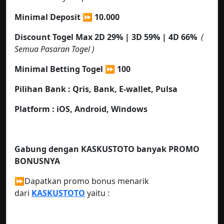
Minimal Deposit ⏩ 10.000
Discount Togel Max 2D 29% | 3D 59% | 4D 66%
(
Semua Pasaran Togel )
Minimal Betting Togel
⏩ 100
Pilihan Bank : Qris,
Bank, E-wallet, Pulsa
Platform :
iOS, Android, Windows
Gabung dengan KASKUSTOTO
banyak PROMO
BONUSNYA
⏩Dapatkan promo bonus menarik
dari
KASKUSTOTO
yaitu :