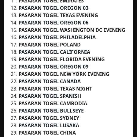
PASARAN TOGEL EMIRATES
PASARAN TOGEL OREGON 03
PASARAN TOGEL TEXAS EVENING
PASARAN TOGEL OREGON 06
PASARAN TOGEL WASHINGTON DC EVENING
PASARAN TOGEL PHILADELPHIA
PASARAN TOGEL POLAND
PASARAN TOGEL CALIFORNIA
PASARAN TOGEL FLORIDA EVENING
PASARAN TOGEL OREGON 09
PASARAN TOGEL NEW YORK EVENING
PASARAN TOGEL CANADA
PASARAN TOGEL
TEXAS NIGHT
PASARAN TOGEL
SPANISH
PASARAN TOGEL CAMBODIA
PASARAN TOGEL BULLSEYE
PASARAN TOGEL SYDNEY
PASARAN TOGEL LUSAKA
PASARAN TOGEL CHINA