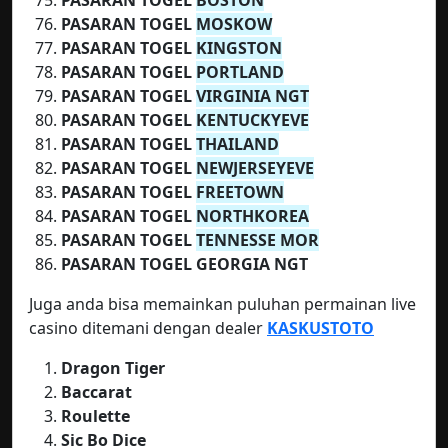
PASARAN TOGEL
MOSKOW
PASARAN TOGEL
KINGSTON
PASARAN TOGEL
PORTLAND
PASARAN TOGEL
VIRGINIA NGT
PASARAN TOGEL
KENTUCKYEVE
PASARAN TOGEL
THAILAND
PASARAN TOGEL
NEWJERSEYEVE
PASARAN TOGEL
FREETOWN
PASARAN TOGEL
NORTHKOREA
PASARAN TOGEL
TENNESSE MOR
PASARAN TOGEL GEORGIA NGT
Juga anda bisa memainkan puluhan permainan live
casino ditemani dengan dealer
KASKUSTOTO
Dragon Tiger
Baccarat
Roulette
Sic Bo Dice