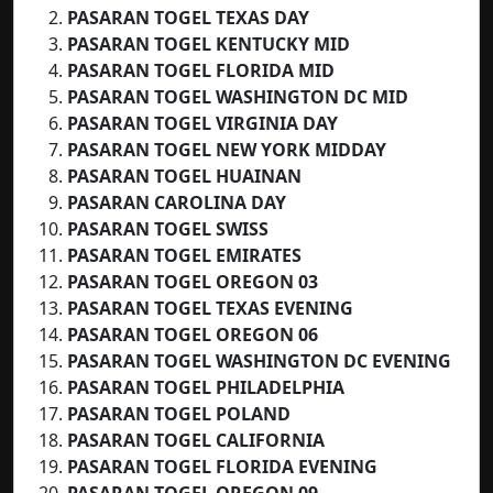
PASARAN TOGEL TEXAS DAY
PASARAN TOGEL KENTUCKY MID
PASARAN TOGEL
FLORIDA MID
PASARAN TOGEL WASHINGTON DC MID
PASARAN TOGEL VIRGINIA DAY
PASARAN TOGEL NEW YORK MIDDAY
PASARAN TOGEL HUAINAN
PASARAN CAROLINA DAY
PASARAN TOGEL SWISS
PASARAN TOGEL EMIRATES
PASARAN TOGEL OREGON 03
PASARAN TOGEL TEXAS EVENING
PASARAN TOGEL OREGON 06
PASARAN TOGEL WASHINGTON DC EVENING
PASARAN TOGEL PHILADELPHIA
PASARAN TOGEL POLAND
PASARAN TOGEL CALIFORNIA
PASARAN TOGEL FLORIDA EVENING
PASARAN TOGEL OREGON 09