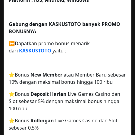
Gabung dengan KASKUSTOTO
banyak PROMO
BONUSNYA
⏩Dapatkan promo bonus menarik
dari
KASKUSTOTO
yaitu :
⭐️Bonus
New Member
atau Member Baru sebesar
10% dengan maksimal bonus hingga 100 ribu
⭐️Bonus
Deposit Harian
Live Games Casino dan
Slot sebesar 5% dengan maksimal bonus hingga
100 ribu
⭐️Bonus
Rollingan
Live Games Casino dan Slot
sebesar 0.5%