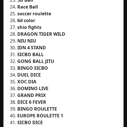
Race Ball
soccer roulette
6d color
shio fights
DRAGON TIGER WILD
NIU NIU
IDN 4 STAND
SICBO BALL
GONG BALL JITU
BINGO SICBO
DUEL DICE
XOC DIA
DOMINO LIVE
GRAND PRIX
DICE 6 FEVER
BINGO ROULETTE
EUROPE ROULETTE 1
SICBO DICE