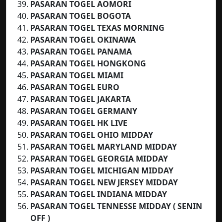
PASARAN TOGEL AOMORI
PASARAN TOGEL BOGOTA
PASARAN TOGEL TEXAS MORNING
PASARAN TOGEL OKINAWA
PASARAN TOGEL PANAMA
PASARAN TOGEL HONGKONG
PASARAN TOGEL MIAMI
PASARAN TOGEL EURO
PASARAN TOGEL
JAKARTA
PASARAN TOGEL GERMANY
PASARAN TOGEL HK LIVE
PASARAN TOGEL OHIO MIDDAY
PASARAN TOGEL MARYLAND MIDDAY
PASARAN TOGEL GEORGIA MIDDAY
PASARAN TOGEL MICHIGAN MIDDAY
PASARAN TOGEL NEW JERSEY MIDDAY
PASARAN TOGEL INDIANA MIDDAY
PASARAN TOGEL TENNESSE MIDDAY ( SENIN
OFF )