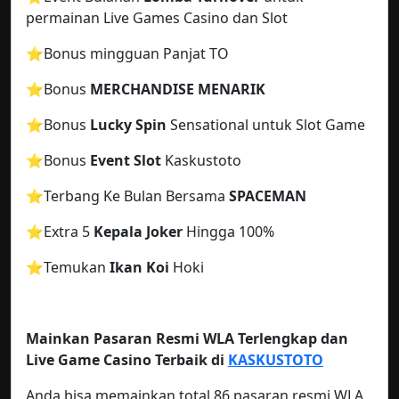
permainan Live Games Casino dan Slot
⭐️Bonus mingguan Panjat TO
⭐️
Bonus
MERCHANDISE MENARIK
⭐️Bonus
Lucky Spin
Sensational untuk Slot Game
⭐️Bonus
Event Slot
Kaskustoto
⭐️Terbang Ke Bulan Bersama
SPACEMAN
⭐️Extra 5
Kepala Joker
Hingga 100%
⭐️Temukan
Ikan Koi
Hoki
Mainkan Pasaran Resmi WLA Terlengkap dan
Live Game Casino Terbaik di
KASKUSTOTO
Anda bisa memainkan total 86 pasaran resmi WLA