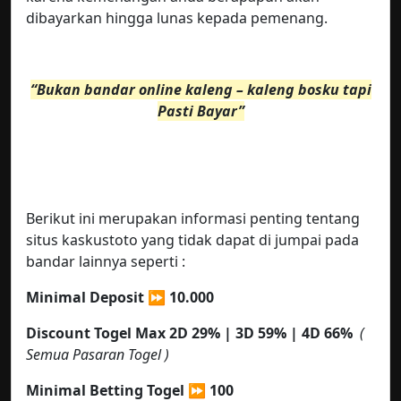
dibayarkan hingga lunas kepada pemenang.
“Bukan bandar online kaleng – kaleng bosku tapi
Pasti Bayar”
Berikut ini merupakan informasi penting tentang
situs kaskustoto yang tidak dapat di jumpai pada
bandar lainnya seperti :
Minimal Deposit ⏩ 10.000
Discount Togel Max 2D 29% | 3D 59% | 4D 66%
(
Semua Pasaran Togel )
Minimal Betting Togel
⏩ 100