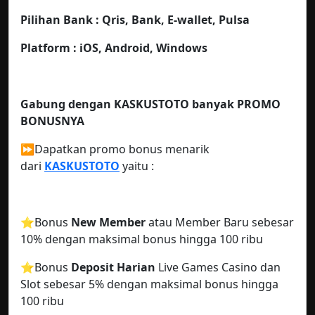
Pilihan Bank : Qris,
Bank, E-wallet, Pulsa
Platform :
iOS, Android, Windows
Gabung dengan KASKUSTOTO
banyak PROMO
BONUSNYA
⏩Dapatkan promo bonus menarik
dari
KASKUSTOTO
yaitu :
⭐️Bonus
New Member
atau Member Baru sebesar
10% dengan maksimal bonus hingga 100 ribu
⭐️Bonus
Deposit Harian
Live Games Casino dan
Slot sebesar 5% dengan maksimal bonus hingga
100 ribu