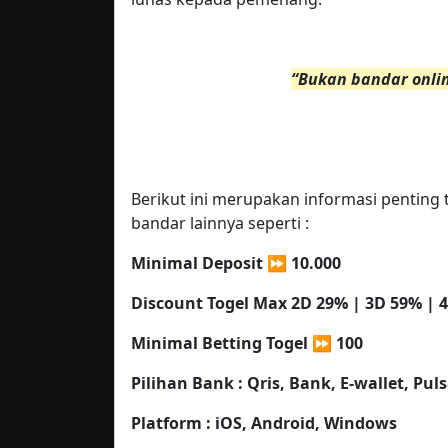
“Bukan bandar onlin
Berikut ini merupakan informasi penting 
bandar lainnya seperti :
Minimal Deposit ⏩ 10.000
Discount Togel Max 2D 29% | 3D 59% |
Minimal Betting Togel
⏩ 100
Pilihan Bank : Qris,
Bank, E-wallet, Pul
Platform :
iOS, Android, Windows