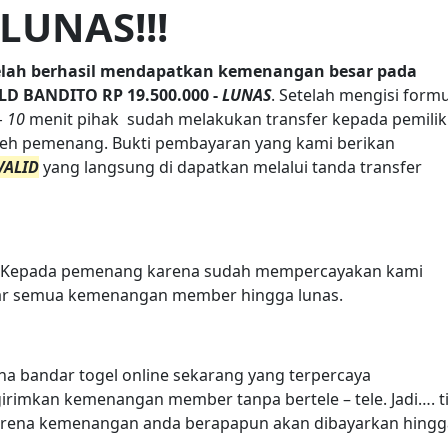
LUNAS!!!
Telah berhasil mendapatkan kemenangan besar pada
D BANDITO RP 19.500.000 -
LUNAS
. Setelah mengisi formu
– 10
menit pihak
sudah melakukan transfer kepada pemilik
oleh pemenang. Bukti pembayaran yang kami berikan
VALID
yang langsung di dapatkan melalui tanda transfer
Kepada pemenang karena sudah mempercayakan kami
ar semua kemenangan member hingga lunas.
na bandar togel online sekarang yang terpercaya
irimkan kemenangan member tanpa bertele – tele. Jadi…. t
rena kemenangan anda berapapun akan dibayarkan hingg