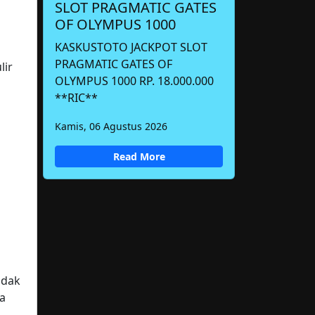
SLOT PRAGMATIC GATES
OF OLYMPUS 1000
KASKUSTOTO JACKPOT SLOT
PRAGMATIC GATES OF
lir
OLYMPUS 1000 RP. 18.000.000
**RIC**
Kamis, 06 Agustus 2026
Read More
idak
a