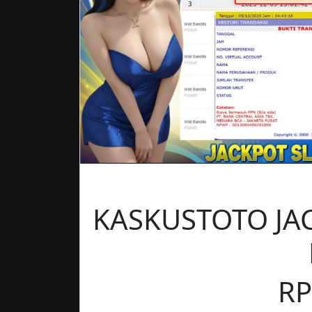
KASKUSTOTO JA
RP