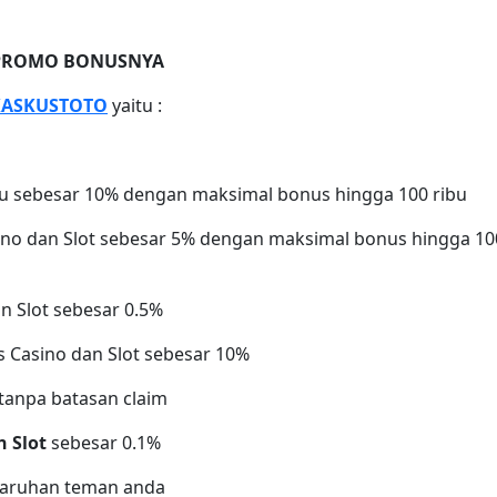
 PROMO BONUSNYA
KASKUSTOTO
yaitu :
 sebesar 10% dengan maksimal bonus hingga 100 ribu
no dan Slot sebesar 5% dengan maksimal bonus hingga 10
n Slot sebesar 0.5%
 Casino dan Slot sebesar 10%
tanpa batasan claim
n Slot
sebesar 0.1%
taruhan teman anda