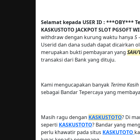
Selamat kepada USER ID : ***OBY*** 
KASKUSTOTO JACKPOT SLOT PGSOFT WIL
withdraw dengan kurung waktu hanya
5 
Userid dan dana sudah dapat dicairkan 
merupakan bukti pembayaran yang
SAH/
transaksi dari Bank yang dituju.
Kami mengucapakan banyak
Terima Kasih
sebagai Bandar Tepercaya yang membay
Masih ragu dengan
KASKUSTOTO
? Di ma
seperti
KASKUSTOTO
? Bandar yang meng
perlu khawatir pada situs
KASKUTOTO
ka
lunas kepada pemenang.