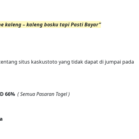
e kaleng – kaleng bosku tapi Pasti Bayar”
tentang situs kaskustoto yang tidak dapat di jumpai pada
 4D 66%
( Semua Pasaran Togel )
sa