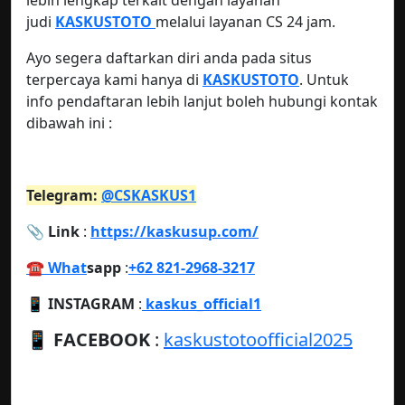
judi
KASKUSTOTO
melalui layanan CS 24 jam.
Ayo segera daftarkan diri anda pada situs
terpercaya kami hanya di
KASKUSTOTO
. Untuk
info pendaftaran lebih lanjut boleh hubungi kontak
dibawah ini :
Telegram:
@CSKASKUS1
📎 Link
:
https://kaskusup.com/
☎️ What
sapp
:
+62 821-2968-3217
📱 INSTAGRAM
:
kaskus_official1
📱
FACEBOOK
:
kaskustotoofficial2025