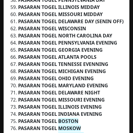
PASARAN TOGEL ILLINOIS MIDDAY
PASARAN TOGEL MISSOURI MIDDAY
PASARAN TOGEL DELAWARE DAY (SENIN OFF)
PASARAN TOGEL WISCONSIN
PASARAN TOGEL NORTH CAROLINA DAY
PASARAN TOGEL PENNSYLVANIA EVENING
PASARAN TOGEL GEORGIA EVENING
PASARAN TOGEL ATLANTA POOLS
PASARAN TOGEL TENNESSE EVENNING
PASARAN TOGEL MICHIGAN EVENING
PASARAN TOGEL OHIO EVENING
PASARAN TOGEL MARYLAND EVENING
PASARAN TOGEL DELAWARE NIGHT
PASARAN TOGEL MISSOURI EVENING
PASARAN TOGEL ILLINOIS EVENING
PASARAN TOGEL INDIANA EVENING
PASARAN TOGEL
BOSTON
PASARAN TOGEL
MOSKOW