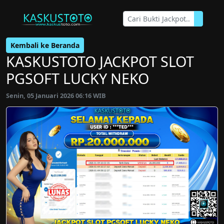
Kembali ke Beranda
KASKUSTOTO JACKPOT SLOT
PGSOFT LUCKY NEKO
Senin, 05 Januari 2026 06:16 WIB