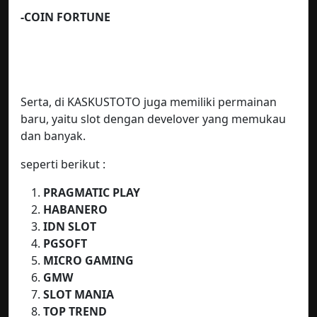
-COIN FORTUNE
Serta, di KASKUSTOTO juga memiliki permainan
baru, yaitu slot dengan develover yang memukau
dan banyak.
seperti berikut :
PRAGMATIC PLAY
HABANERO
IDN SLOT
PGSOFT
MICRO GAMING
GMW
SLOT MANIA
TOP TREND