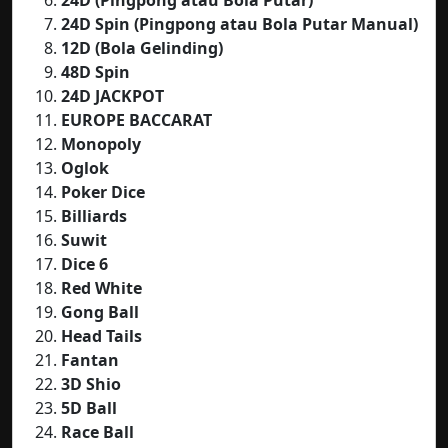
24D Spin (Pingpong atau Bola Putar Manual)
12D (Bola Gelinding)
48D Spin
24D JACKPOT
EUROPE BACCARAT
Monopoly
Oglok
Poker Dice
Billiards
Suwit
Dice 6
Red White
Gong Ball
Head Tails
Fantan
3D Shio
5D Ball
Race Ball