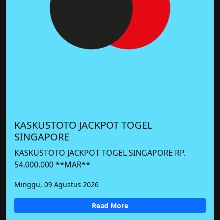
KASKUSTOTO JACKPOT TOGEL
SINGAPORE
KASKUSTOTO JACKPOT TOGEL SINGAPORE RP.
54.000.000 **MAR**
Minggu, 09 Agustus 2026
Read More