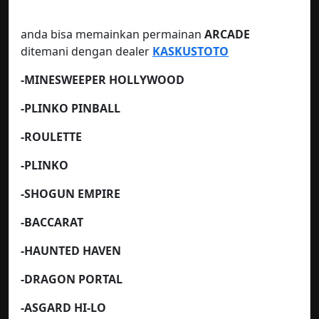
anda bisa memainkan permainan
ARCADE
ditemani dengan dealer
KASKUSTOTO
-MINESWEEPER HOLLYWOOD
-PLINKO PINBALL
-ROULETTE
-PLINKO
-SHOGUN EMPIRE
-BACCARAT
-HAUNTED HAVEN
-DRAGON PORTAL
-ASGARD HI-LO