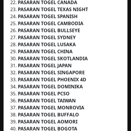
PASARAN TOGEL CANADA
PASARAN TOGEL
TEXAS NIGHT
PASARAN TOGEL
SPANISH
PASARAN TOGEL CAMBODIA
PASARAN TOGEL BULLSEYE
PASARAN TOGEL SYDNEY
PASARAN TOGEL LUSAKA
PASARAN TOGEL CHINA
PASARAN TOGEL SKOTLANDIA
PASARAN TOGEL JAPAN
PASARAN TOGEL SINGAPORE
PASARAN TOGEL PHOENIX 4D
PASARAN TOGEL DOMINIKA
PASARAN TOGEL PCSO
PASARAN TOGEL TAIWAN
PASARAN TOGEL MONROVIA
PASARAN TOGEL BUFFALO
PASARAN TOGEL AOMORI
PASARAN TOGEL BOGOTA