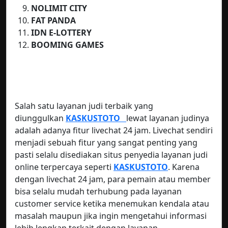
NOLIMIT CITY
FAT PANDA
IDN E-LOTTERY
BOOMING GAMES
Salah satu layanan judi terbaik yang
diunggulkan
KASKUSTOTO
lewat layanan judinya
adalah adanya fitur livechat 24 jam. Livechat sendiri
menjadi sebuah fitur yang sangat penting yang
pasti selalu disediakan situs penyedia layanan judi
online terpercaya seperti
KASKUSTOTO
. Karena
dengan livechat 24 jam, para pemain atau member
bisa selalu mudah terhubung pada layanan
customer service ketika menemukan kendala atau
masalah maupun jika ingin mengetahui informasi
lebih lengkap terkait dengan layanan