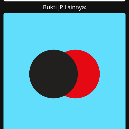
Bukti JP Lainnya: