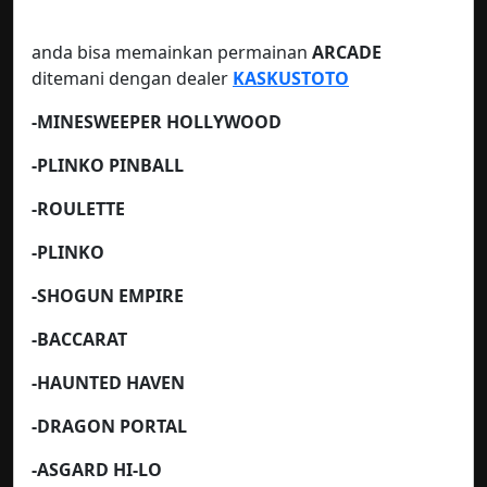
anda bisa memainkan permainan
ARCADE
ditemani dengan dealer
KASKUSTOTO
-MINESWEEPER HOLLYWOOD
-PLINKO PINBALL
-ROULETTE
-PLINKO
-SHOGUN EMPIRE
-BACCARAT
-HAUNTED HAVEN
-DRAGON PORTAL
-ASGARD HI-LO