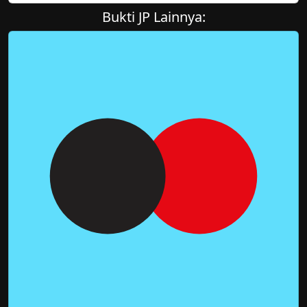
Bukti JP Lainnya: