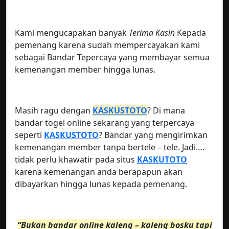
Kami mengucapakan banyak
Terima Kasih
Kepada
pemenang karena sudah mempercayakan kami
sebagai Bandar Tepercaya yang membayar semua
kemenangan member hingga lunas.
Masih ragu dengan
KASKUSTOTO
? Di mana
bandar togel online sekarang yang terpercaya
seperti
KASKUSTOTO
? Bandar yang mengirimkan
kemenangan member tanpa bertele – tele. Jadi….
tidak perlu khawatir pada situs
KASKUTOTO
karena kemenangan anda berapapun akan
dibayarkan hingga lunas kepada pemenang.
“Bukan bandar online kaleng – kaleng bosku tapi