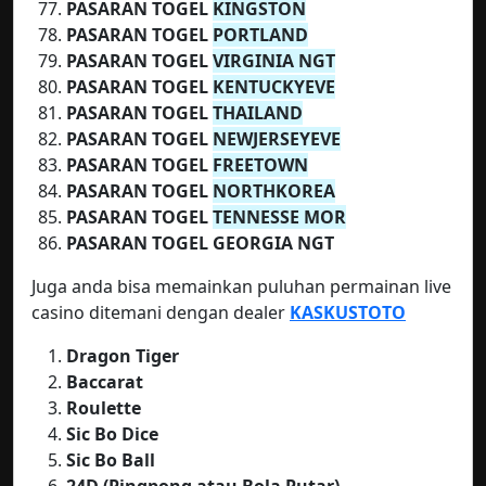
PASARAN TOGEL
KINGSTON
PASARAN TOGEL
PORTLAND
PASARAN TOGEL
VIRGINIA NGT
PASARAN TOGEL
KENTUCKYEVE
PASARAN TOGEL
THAILAND
PASARAN TOGEL
NEWJERSEYEVE
PASARAN TOGEL
FREETOWN
PASARAN TOGEL
NORTHKOREA
PASARAN TOGEL
TENNESSE MOR
PASARAN TOGEL GEORGIA NGT
Juga anda bisa memainkan puluhan permainan live
casino ditemani dengan dealer
KASKUSTOTO
Dragon Tiger
Baccarat
Roulette
Sic Bo Dice
Sic Bo Ball
24D (Pingpong atau Bola Putar)