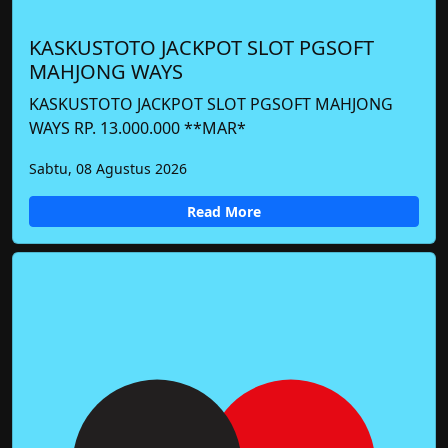
KASKUSTOTO JACKPOT SLOT PGSOFT
MAHJONG WAYS
KASKUSTOTO JACKPOT SLOT PGSOFT MAHJONG
WAYS RP. 13.000.000 **MAR*
Sabtu, 08 Agustus 2026
Read More