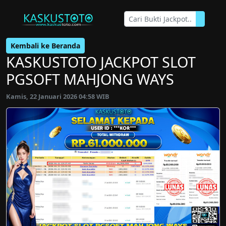
Kembali ke Beranda
KASKUSTOTO JACKPOT SLOT
PGSOFT MAHJONG WAYS
Kamis, 22 Januari 2026 04:58 WIB