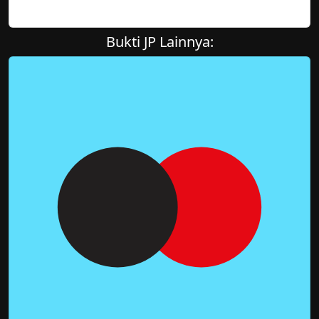
Bukti JP Lainnya: