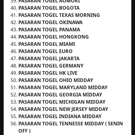
PASARAN TOGEL AOMORI
PASARAN TOGEL BOGOTA
PASARAN TOGEL TEXAS MORNING
PASARAN TOGEL OKINAWA
PASARAN TOGEL PANAMA
PASARAN TOGEL HONGKONG
PASARAN TOGEL MIAMI
PASARAN TOGEL EURO
PASARAN TOGEL
JAKARTA
PASARAN TOGEL GERMANY
PASARAN TOGEL HK LIVE
PASARAN TOGEL OHIO MIDDAY
PASARAN TOGEL MARYLAND MIDDAY
PASARAN TOGEL GEORGIA MIDDAY
PASARAN TOGEL MICHIGAN MIDDAY
PASARAN TOGEL NEW JERSEY MIDDAY
PASARAN TOGEL INDIANA MIDDAY
PASARAN TOGEL TENNESSE MIDDAY ( SENIN
OFF )