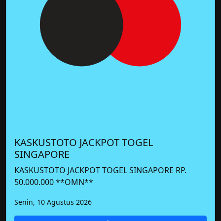
KASKUSTOTO JACKPOT TOGEL
SINGAPORE
KASKUSTOTO JACKPOT TOGEL SINGAPORE RP.
50.000.000 **OMN**
Senin, 10 Agustus 2026