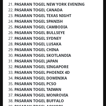
PASARAN TOGEL NEW YORK EVENING
PASARAN TOGEL CANADA
PASARAN TOGEL
TEXAS NIGHT
PASARAN TOGEL
SPANISH
PASARAN TOGEL CAMBODIA
PASARAN TOGEL BULLSEYE
PASARAN TOGEL SYDNEY
PASARAN TOGEL LUSAKA
PASARAN TOGEL CHINA
PASARAN TOGEL SKOTLANDIA
PASARAN TOGEL JAPAN
PASARAN TOGEL SINGAPORE
PASARAN TOGEL PHOENIX 4D
PASARAN TOGEL DOMINIKA
PASARAN TOGEL PCSO
PASARAN TOGEL TAIWAN
PASARAN TOGEL MONROVIA
PASARAN TOGEL BUFFALO