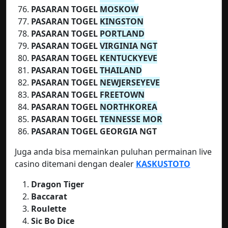
PASARAN TOGEL
MOSKOW
PASARAN TOGEL
KINGSTON
PASARAN TOGEL
PORTLAND
PASARAN TOGEL
VIRGINIA NGT
PASARAN TOGEL
KENTUCKYEVE
PASARAN TOGEL
THAILAND
PASARAN TOGEL
NEWJERSEYEVE
PASARAN TOGEL
FREETOWN
PASARAN TOGEL
NORTHKOREA
PASARAN TOGEL
TENNESSE MOR
PASARAN TOGEL GEORGIA NGT
Juga anda bisa memainkan puluhan permainan live
casino ditemani dengan dealer
KASKUSTOTO
Dragon Tiger
Baccarat
Roulette
Sic Bo Dice