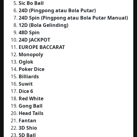
Sic Bo Ball
24D (Pingpong atau Bola Putar)
24D Spin (Pingpong atau Bola Putar Manual)
12D (Bola Gelinding)
48D Spin
24D JACKPOT
EUROPE BACCARAT
Monopoly
Oglok
Poker Dice
Billiards
Suwit
Dice 6
Red White
Gong Ball
Head Tails
Fantan
3D Shio
5D Ball