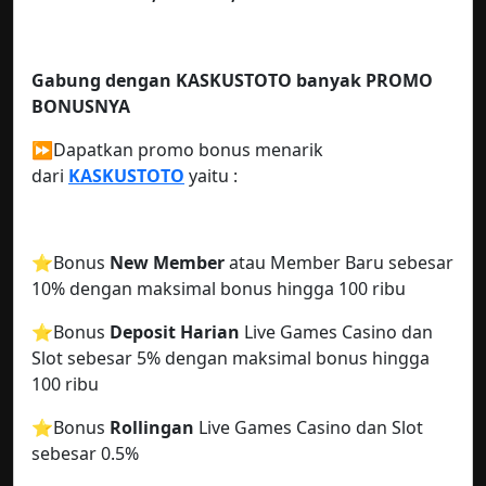
Gabung dengan KASKUSTOTO
banyak PROMO
BONUSNYA
⏩Dapatkan promo bonus menarik
dari
KASKUSTOTO
yaitu :
⭐️Bonus
New Member
atau Member Baru sebesar
10% dengan maksimal bonus hingga 100 ribu
⭐️Bonus
Deposit Harian
Live Games Casino dan
Slot sebesar 5% dengan maksimal bonus hingga
100 ribu
⭐️Bonus
Rollingan
Live Games Casino dan Slot
sebesar 0.5%