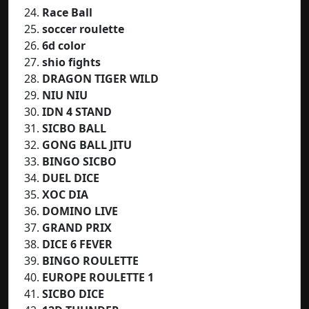
Race Ball
soccer roulette
6d color
shio fights
DRAGON TIGER WILD
NIU NIU
IDN 4 STAND
SICBO BALL
GONG BALL JITU
BINGO SICBO
DUEL DICE
XOC DIA
DOMINO LIVE
GRAND PRIX
DICE 6 FEVER
BINGO ROULETTE
EUROPE ROULETTE 1
SICBO DICE