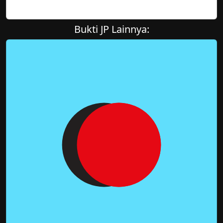
Bukti JP Lainnya: